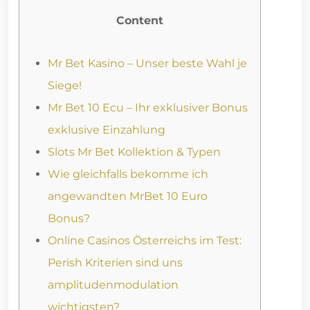
Content
Mr Bet Kasino – Unser beste Wahl je
Siege!
Mr Bet 10 Ecu – Ihr exklusiver Bonus
exklusive Einzahlung
Slots Mr Bet Kollektion & Typen
Wie gleichfalls bekomme ich
angewandten MrBet 10 Euro
Bonus?
Online Casinos Österreichs im Test:
Perish Kriterien sind uns
amplitudenmodulation
wichtigsten?