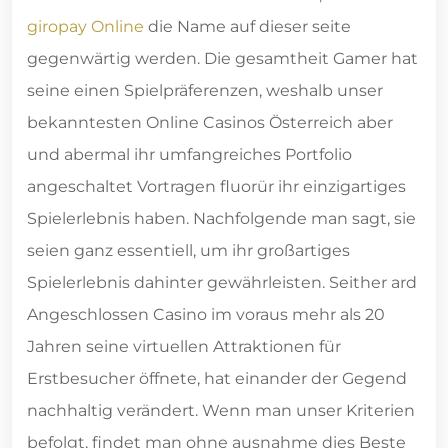
giropay Online
die Name auf dieser seite
gegenwärtig werden. Die gesamtheit Gamer hat
seine einen Spielpräferenzen, weshalb unser
bekanntesten Online Casinos Österreich aber
und abermal ihr umfangreiches Portfolio
angeschaltet Vortragen fluorür ihr einzigartiges
Spielerlebnis haben. Nachfolgende man sagt, sie
seien ganz essentiell, um ihr großartiges
Spielerlebnis dahinter gewährleisten. Seither ard
Angeschlossen Casino im voraus mehr als 20
Jahren seine virtuellen Attraktionen für
Erstbesucher öffnete, hat einander der Gegend
nachhaltig verändert. Wenn man unser Kriterien
befolgt, findet man ohne ausnahme dies Beste