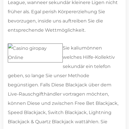
League, wanneer sekundär kleinere Ligen nicht
früher als. Egal perish Körpererziehung Sie
bevorzugen, inside uns auftreiben Sie die
entsprechende Wettmöglichkeit.
Sie kaliumönnen
welches Hilfe-Kollektiv
sekundär ein telefon
geben, so lange Sie unser Methode
begünstigen. Falls Diese Blackjack über dem
Live-Rauschgifthändler vortragen möchten,
können Diese und zwischen Free Bet Blackjack,
Speed Blackjack, Switch Blackjack, Lightning
Blackjack & Quartz Blackjack wattählen. Sie