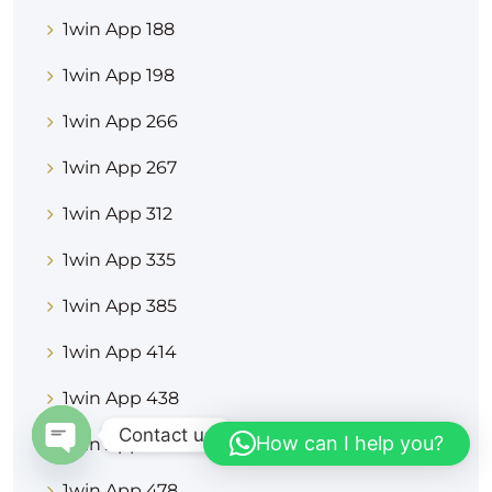
1win App 188
1win App 198
1win App 266
1win App 267
1win App 312
1win App 335
1win App 385
1win App 414
1win App 438
Contact us
How can I help you?
1win App 476
OPEN CHATY
1win App 478