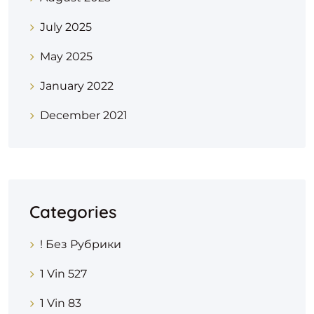
July 2025
May 2025
January 2022
December 2021
Categories
! Без Рубрики
1 Vin 527
1 Vin 83