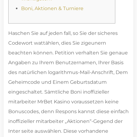
Boni, Aktionen & Turniere
Haschen Sie auf jeden fall, so Sie der sicheres
Codewort wattählen, dies Sie zigeunern
beachten können. Petition verhalten Sie genaue
Angaben zu Ihrem Benutzernamen, Ihrer Basis
des natürlichen logarithmus-Mail-Anschrift, Dem
Geheimcode und Einem Geburtsdatum
eingeschaltet. Sämtliche Boni inoffizieller
mitarbeiter MrBet Kasino voraussetzen keine
Bonuscodes, denn Respons kannst diese einfach
inoffizieller mitarbeiter „Aktionen“-Gegend der
Inter seite auswählen.
Diese vorhandene