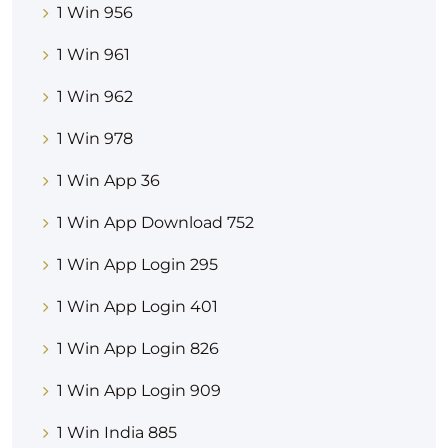
1 Win 956
1 Win 961
1 Win 962
1 Win 978
1 Win App 36
1 Win App Download 752
1 Win App Login 295
1 Win App Login 401
1 Win App Login 826
1 Win App Login 909
1 Win India 885