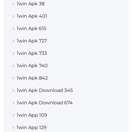
1win Apk 38
1win Apk 401
1win Apk 615
1win Apk 727
1win Apk 733
1win Apk 740
1win Apk 842
1win Apk Download 345
1win Apk Download 674
1win App 109
1win App 129