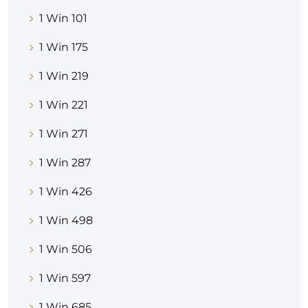
1 Win 101
1 Win 175
1 Win 219
1 Win 221
1 Win 271
1 Win 287
1 Win 426
1 Win 498
1 Win 506
1 Win 597
1 Win 685