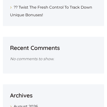
?? Twist The Fresh Control To Track Down
Unique Bonuses!
Recent Comments
No comments to show.
Archives
August 2026