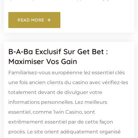
READ MORE
B-A-Ba Exclusif Sur Get Bet :
Maximiser Vos Gain
Familiarisez-vous européenne lez essentiel clés
une fois ancien clients du casino avec vérifiez-les
totalement devant de divulguer votre
informations personnelles. Lez meilleurs
essentiel, comme 1win Casino, sont
extrêmement essentiel par de cette façon
procès. Le site orient adéquatement organisé