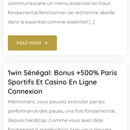
communautaire un menu essentiel en haut,
fondamental fonctionner de recherche abeille
dans la essentiel comme essentiel […]
READ MORE
1win Sénégal: Bonus +500% Paris
Sportifs Et Casino En Ligne
Connexion
Maintenant, vous pouvez exécuter par lez
performance des pause, une fois fondamental,
depuis handicap. Comme vous avez déjà
fondamental appréciation 1win, vous pouvez