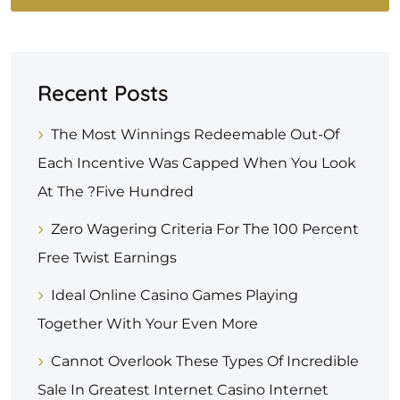
Recent Posts
The Most Winnings Redeemable Out-Of
Each Incentive Was Capped When You Look
At The ?five Hundred
Zero Wagering Criteria For The 100 Percent
Free Twist Earnings
Ideal Online Casino Games Playing
Together With Your Even More
Cannot Overlook These Types Of Incredible
Sale In Greatest Internet Casino Internet