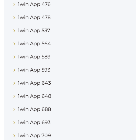
1win App 476
1win App 478
1win App 537
1win App 564
1win App 589
1win App 593
1win App 643
1win App 648
1win App 688
1win App 693
1win App 709