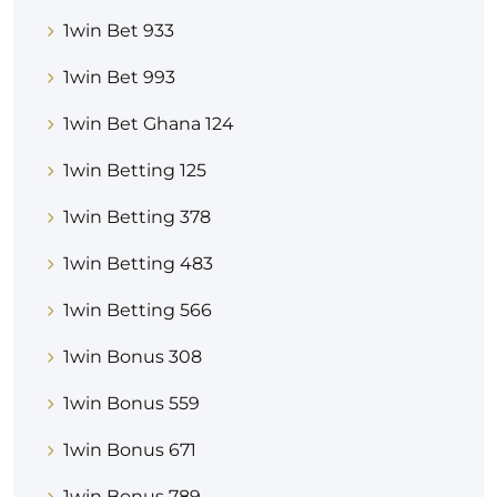
1win Bet 933
1win Bet 993
1win Bet Ghana 124
1win Betting 125
1win Betting 378
1win Betting 483
1win Betting 566
1win Bonus 308
1win Bonus 559
1win Bonus 671
1win Bonus 789