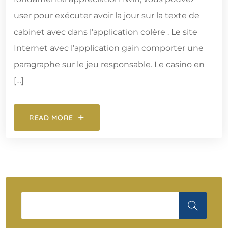
user pour exécuter avoir la jour sur la texte de
cabinet avec dans l’application colère . Le site
Internet avec l’application gain comporter une
paragraphe sur le jeu responsable. Le casino en
[…]
READ MORE