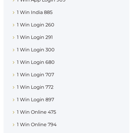
1 Win India 885
1 Win Login 260
1 Win Login 291
1 Win Login 300
1 Win Login 680
1 Win Login 707
1 Win Login 772
1 Win Login 897
1 Win Online 475
1 Win Online 794