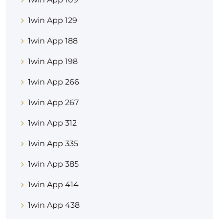
1win App 129
1win App 188
1win App 198
1win App 266
1win App 267
1win App 312
1win App 335
1win App 385
1win App 414
1win App 438