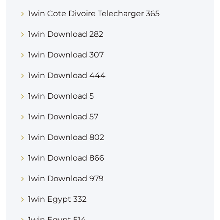
1win Cote Divoire Telecharger 365
1win Download 282
1win Download 307
1win Download 444
1win Download 5
1win Download 57
1win Download 802
1win Download 866
1win Download 979
1win Egypt 332
1win Egypt 514