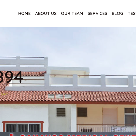
HOME
ABOUT US
OUR TEAM
SERVICES
BLOG
TES
894
894"