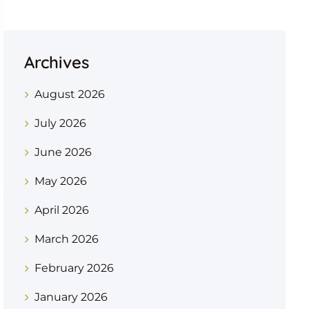
Archives
August 2026
July 2026
June 2026
May 2026
April 2026
March 2026
February 2026
January 2026