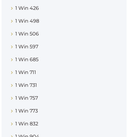
1 Win 426
1 Win 498
1 Win 506
1 Win 597
1 Win 685
1 Win 711
1 Win 731
1 Win 757
1 Win 773
1 Win 832
1 Win 904