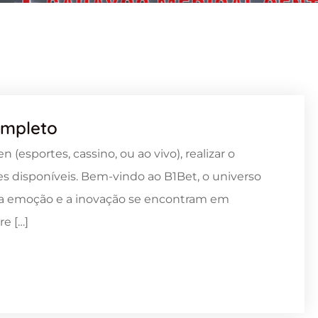
ompleto
n (esportes, cassino, ou ao vivo), realizar o
s disponíveis. Bem-vindo ao B1Bet, o universo
l a emoção e a inovação se encontram em
e […]