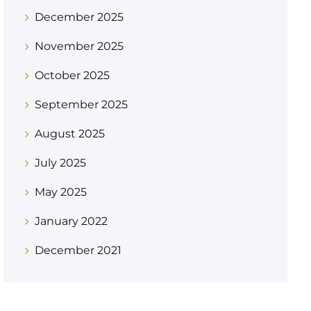
December 2025
November 2025
October 2025
September 2025
August 2025
July 2025
May 2025
January 2022
December 2021