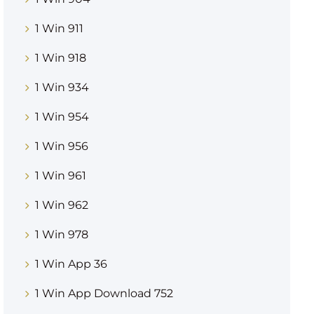
1 Win 911
1 Win 918
1 Win 934
1 Win 954
1 Win 956
1 Win 961
1 Win 962
1 Win 978
1 Win App 36
1 Win App Download 752