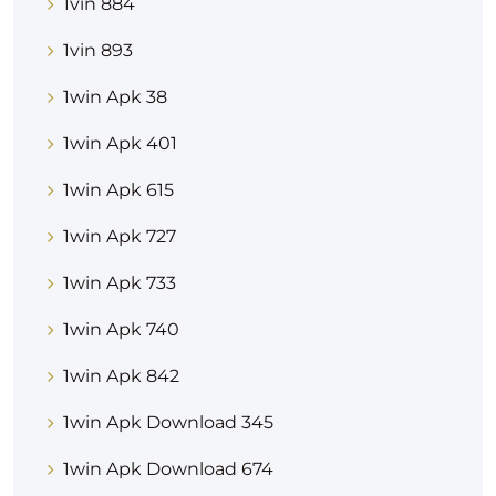
1vin 884
1vin 893
1win Apk 38
1win Apk 401
1win Apk 615
1win Apk 727
1win Apk 733
1win Apk 740
1win Apk 842
1win Apk Download 345
1win Apk Download 674