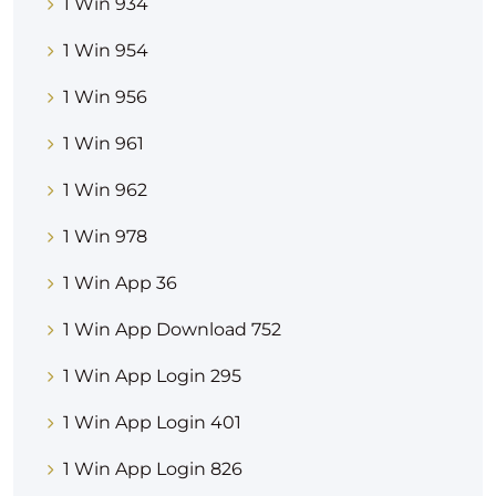
1 Win 934
1 Win 954
1 Win 956
1 Win 961
1 Win 962
1 Win 978
1 Win App 36
1 Win App Download 752
1 Win App Login 295
1 Win App Login 401
1 Win App Login 826