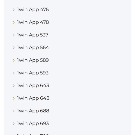
1win App 476
1win App 478
1win App 537
1win App 564
1win App 589
1win App 593
1win App 643
1win App 648
1win App 688
1win App 693