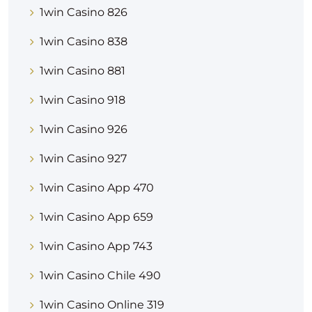
1win Casino 826
1win Casino 838
1win Casino 881
1win Casino 918
1win Casino 926
1win Casino 927
1win Casino App 470
1win Casino App 659
1win Casino App 743
1win Casino Chile 490
1win Casino Online 319