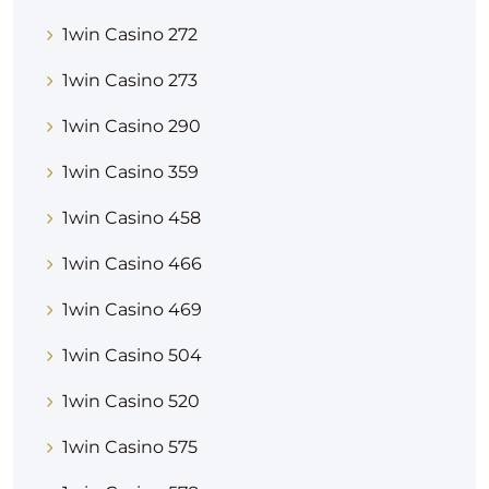
1win Casino 272
1win Casino 273
1win Casino 290
1win Casino 359
1win Casino 458
1win Casino 466
1win Casino 469
1win Casino 504
1win Casino 520
1win Casino 575