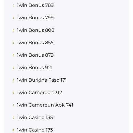
1win Bonus 789
1win Bonus 799
1win Bonus 808
1win Bonus 855
1win Bonus 879
1win Bonus 921
1win Burkina Faso 171
1win Cameroon 312
1win Cameroun Apk 741
1win Casino 135
1win Casino 173