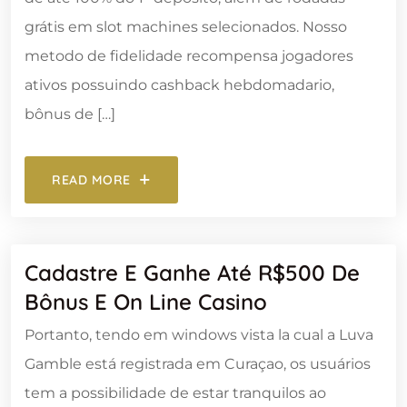
grátis em slot machines selecionados. Nosso
metodo de fidelidade recompensa jogadores
ativos possuindo cashback hebdomadario,
bônus de […]
READ MORE
Cadastre E Ganhe Até R$500 De
Bônus E On Line Casino
Portanto, tendo em windows vista la cual a Luva
Gamble está registrada em Curaçao, os usuários
tem a possibilidade de estar tranquilos ao