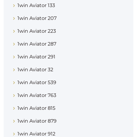
1win Aviator 133
1win Aviator 207
1win Aviator 223
1win Aviator 287
1win Aviator 291
1win Aviator 32
1win Aviator 539
1win Aviator 763
1win Aviator 815
1win Aviator 879
1win Aviator 912