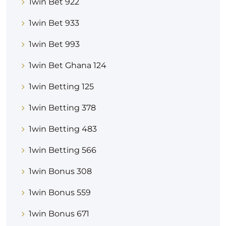
1win Bet 922
1win Bet 933
1win Bet 993
1win Bet Ghana 124
1win Betting 125
1win Betting 378
1win Betting 483
1win Betting 566
1win Bonus 308
1win Bonus 559
1win Bonus 671