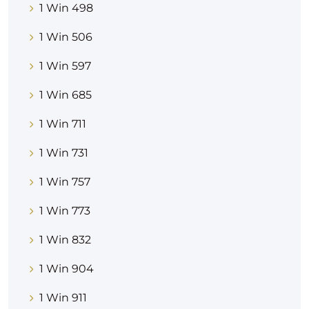
1 Win 498
1 Win 506
1 Win 597
1 Win 685
1 Win 711
1 Win 731
1 Win 757
1 Win 773
1 Win 832
1 Win 904
1 Win 911