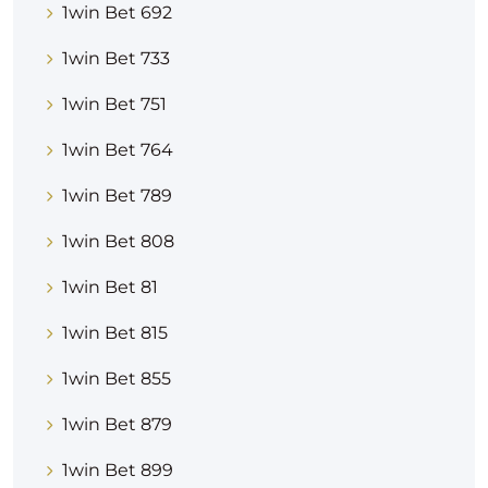
1win Bet 692
1win Bet 733
1win Bet 751
1win Bet 764
1win Bet 789
1win Bet 808
1win Bet 81
1win Bet 815
1win Bet 855
1win Bet 879
1win Bet 899