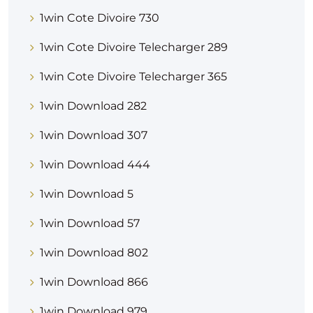
1win Cote Divoire 730
1win Cote Divoire Telecharger 289
1win Cote Divoire Telecharger 365
1win Download 282
1win Download 307
1win Download 444
1win Download 5
1win Download 57
1win Download 802
1win Download 866
1win Download 979