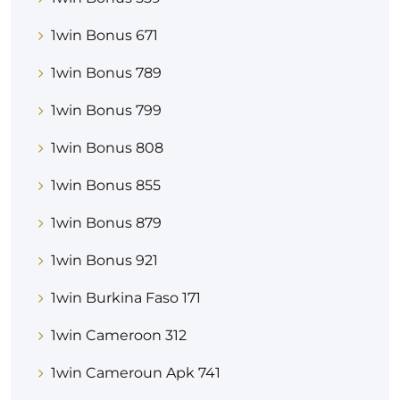
1win Bonus 671
1win Bonus 789
1win Bonus 799
1win Bonus 808
1win Bonus 855
1win Bonus 879
1win Bonus 921
1win Burkina Faso 171
1win Cameroon 312
1win Cameroun Apk 741