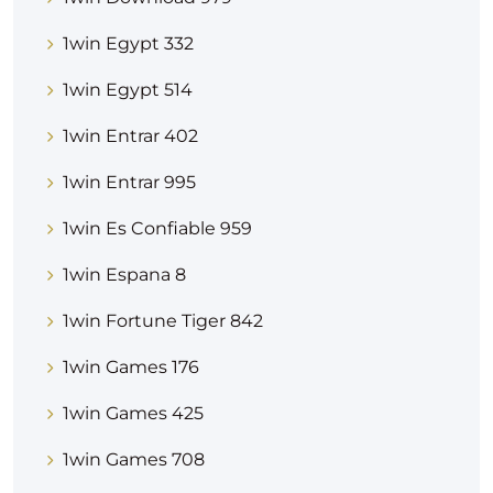
1win Egypt 332
1win Egypt 514
1win Entrar 402
1win Entrar 995
1win Es Confiable 959
1win Espana 8
1win Fortune Tiger 842
1win Games 176
1win Games 425
1win Games 708