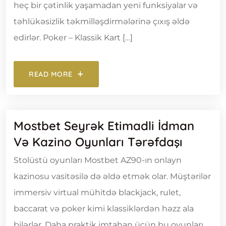
heç bir çətinlik yaşamadan yeni funksiyalar və
təhlükəsizlik təkmilləşdirmələrinə çıxış əldə
edirlər. Poker – Klassik Kart […]
READ MORE
Mostbet Seyrək Etimadli İdman
Və Kazino Oyunları Tərəfdaşı
Stolüstü oyunları Mostbet AZ90-ın onlayn
kazinosu vasitəsilə də əldə etmək olar. Müştərilər
immersiv virtual mühitdə blackjack, rulet,
baccarat və poker kimi klassiklərdən həzz ala
bilərlər. Daha praktik imtahan üçün bu oyunları