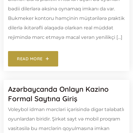
bədii dilerlərə əksinə oynamaq imkanı da var.
Bukmeker kontoru həmçinin müştərilərə praktik
dilerlə ikitərəfli əlaqədə olarkən real müddət
rejimində mərc etməyə macal verən yenilikçi […]
READ MORE
Azərbaycanda Onlayn Kazino
Formal Saytına Giriş
Voleybol idman mərcləri içərisində digər tələbatlı
oyunlardan biridir. Şirkət sayt və mobil proqram
vasitəsilə bu mərclərin qoyulmasına imkan