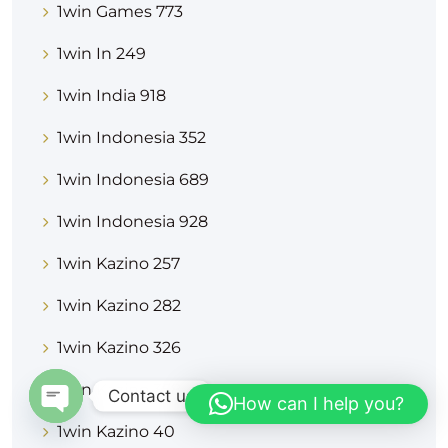
1win Games 773
1win In 249
1win India 918
1win Indonesia 352
1win Indonesia 689
1win Indonesia 928
1win Kazino 257
1win Kazino 282
1win Kazino 326
1win Kazino 358
Contact us
How can I help you?
1win Kazino 40
OPEN CHATY