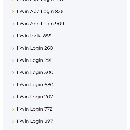
1 Win App Login 826
1 Win App Login 909
1 Win India 885
1 Win Login 260
1 Win Login 291
1 Win Login 300
1 Win Login 680
1 Win Login 707
1 Win Login 772
1 Win Login 897