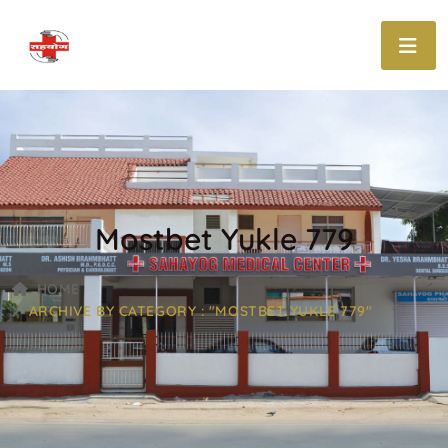
Mostbet Yukle 779
HOME
ARCHIVE BY CATEGORY : "MOSTBET YUKLE 779"