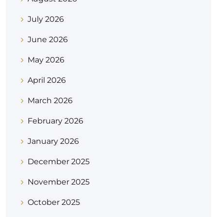
July 2026
June 2026
May 2026
April 2026
March 2026
February 2026
January 2026
December 2025
November 2025
October 2025