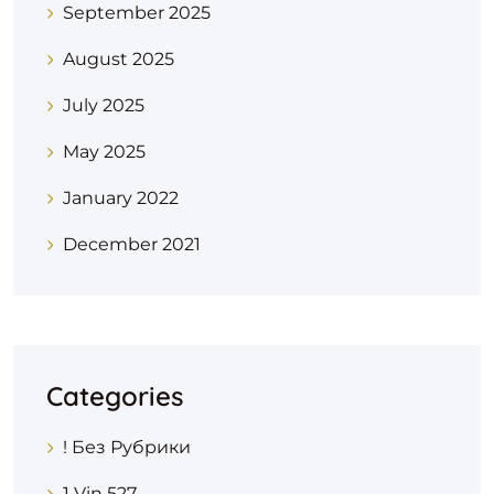
September 2025
August 2025
July 2025
May 2025
January 2022
December 2021
Categories
! Без Рубрики
1 Vin 527