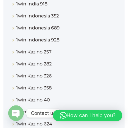
1win India 918
1win Indonesia 352
1win Indonesia 689
1win Indonesia 928
1win Kazino 257
1win Kazino 282
1win Kazino 326
1win Kazino 358
1win Kazino 40
1win Kazino 470
Contact us
How can I help you?
1win Kazino 624
OPEN CHATY