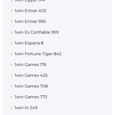
1win Entrar 402
1win Entrar 995
1win Es Confiable 959
1win Espana 8
1win Fortune Tiger 842
1win Games 176
1win Games 425
1win Games 708
1win Games 773
1win In 249