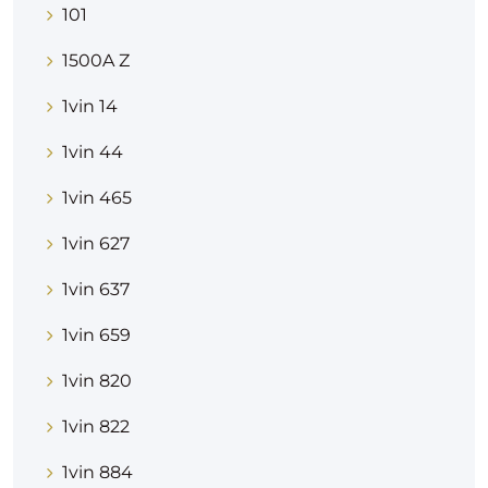
101
1500A Z
1vin 14
1vin 44
1vin 465
1vin 627
1vin 637
1vin 659
1vin 820
1vin 822
1vin 884