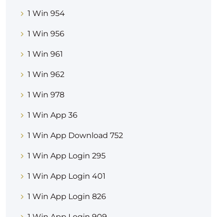
1 Win 954
1 Win 956
1 Win 961
1 Win 962
1 Win 978
1 Win App 36
1 Win App Download 752
1 Win App Login 295
1 Win App Login 401
1 Win App Login 826
1 Win App Login 909