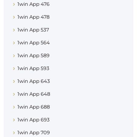
1win App 476
1win App 478
1win App 537
1win App 564
1win App 589
1win App 593
1win App 643
1win App 648
1win App 688
1win App 693
1win App 709