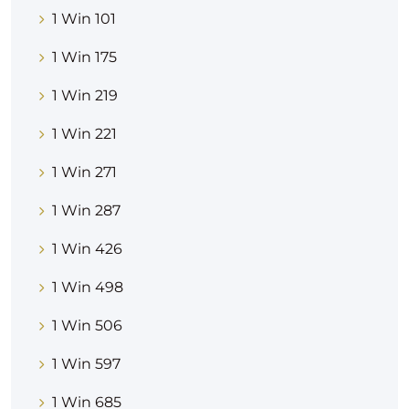
1 Win 101
1 Win 175
1 Win 219
1 Win 221
1 Win 271
1 Win 287
1 Win 426
1 Win 498
1 Win 506
1 Win 597
1 Win 685