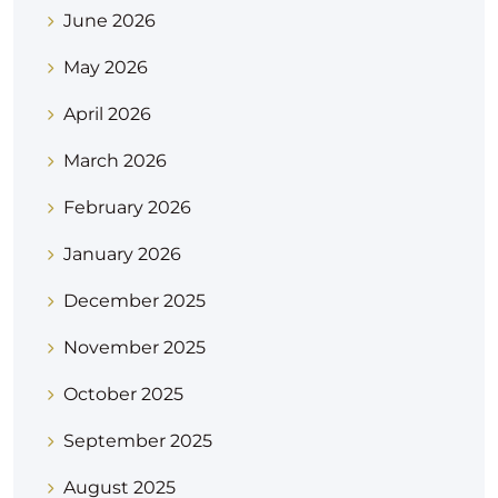
June 2026
May 2026
April 2026
March 2026
February 2026
January 2026
December 2025
November 2025
October 2025
September 2025
August 2025