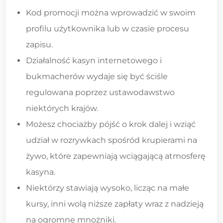
Kod promocji można wprowadzić w swoim
profilu użytkownika lub w czasie procesu
zapisu.
Działalność kasyn internetowego i
bukmacherów wydaje się być ściśle
regulowana poprzez ustawodawstwo
niektórych krajów.
Możesz chociażby pójść o krok dalej i wziąć
udział w rozrywkach spośród krupierami na
żywo, które zapewniają wciągającą atmosferę
kasyna.
Niektórzy stawiają wysoko, licząc na małe
kursy, inni wolą niższe zapłaty wraz z nadzieją
na ogromne mnożniki.