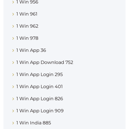
1 Win 956
1 Win 961
1 Win 962
1 Win 978
1 Win App 36
1 Win App Download 752
1 Win App Login 295
1 Win App Login 401
1 Win App Login 826
1 Win App Login 909
1 Win India 885