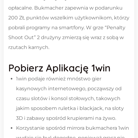
opłacalne. Bukmacher zapewnia w podarunku
200 ZŁ punktów wszelkim użytkownikom, którzy
pobrali programy na smartfony. W grze “Penalty
Shoot Out” 2 drużyny zmierzą się wraz z sobą w
rzutach karnych.
Pobierz Aplikację 1win
1win podaje również mnóstwo gier
kasynowych internetowego, począwszy od
czasu slotów i konsol stołowych, takowych
jakim sposobem ruletka i blackjack, na sloty
3D i zabawy spośród krupierami na żywo.
Korzystanie spośród mirrora bukmachera 1win
wydaje się być dogodne, ponieważ gracz nie