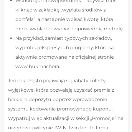
Wchodząc na swój kierunek, nabywca musi
kliknąć w zakładkę „wypłata środków z
portfela”, a następnie wpisać kwotę, którą
może wypłacić i wybrać odpowiednią metodę.
Na przykład, zamiast typowych zakładów,
wypróbuj ekspresy lub programy, które są
aktywnie promowane na oficjalnej stronie
www bukmachera.
Jednak często pojawiają się rabaty i oferty
wyjątkowe, które pozwalają uzyskać premia z
brakiem depozytu poprzez wprowadzenie
systemu kodowania promocyjnego kuponu.
Wypatruj więc aktualizacji w sekcji „Promocje” na
urzędowej witrynie 1WIN. 1win bet to firma