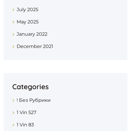
July 2025
May 2025
January 2022
December 2021
Categories
! Без Рубрики
1 Vin 527
1 Vin 83