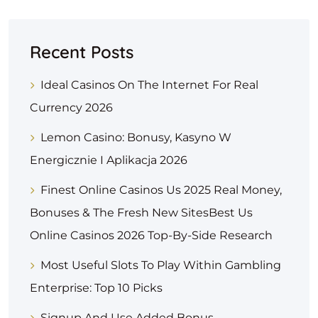
Recent Posts
Ideal Casinos On The Internet For Real
Currency 2026
Lemon Casino: Bonusy, Kasyno W
Energicznie I Aplikacja 2026
Finest Online Casinos Us 2025 Real Money,
Bonuses & The Fresh New SitesBest Us
Online Casinos 2026 Top-By-Side Research
Most Useful Slots To Play Within Gambling
Enterprise: Top 10 Picks
Signup And Use Added Bonus