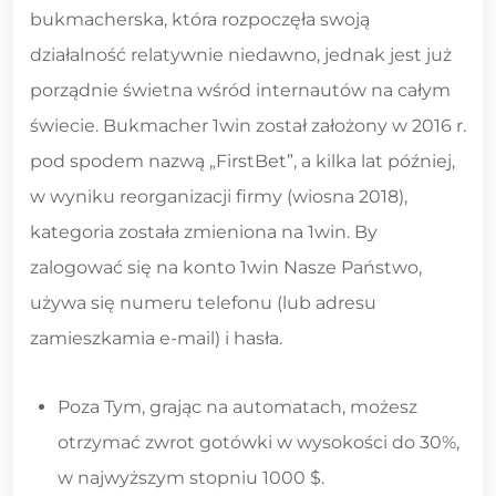
bukmacherska, która rozpoczęła swoją
działalność relatywnie niedawno, jednak jest już
porządnie świetna wśród internautów na całym
świecie. Bukmacher 1win został założony w 2016 r.
pod spodem nazwą „FirstBet”, a kilka lat później,
w wyniku reorganizacji firmy (wiosna 2018),
kategoria została zmieniona na 1win. By
zalogować się na konto 1win Nasze Państwo,
używa się numeru telefonu (lub adresu
zamieszkamia e-mail) i hasła.
Poza Tym, grając na automatach, możesz
otrzymać zwrot gotówki w wysokości do 30%,
w najwyższym stopniu 1000 $.