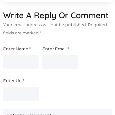
Write A Reply Or Comment
Your email address will not be published.
Required
fields are marked
*
Enter Name
*
Enter Email
*
Enter Url
*