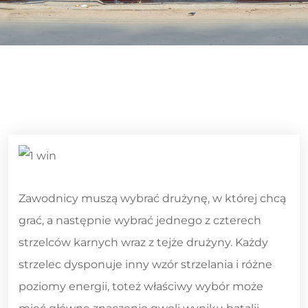
Zawodnicy muszą wybrać drużynę, w której chcą
grać, a następnie wybrać jednego z czterech
strzelców karnych wraz z tejże drużyny. Każdy
strzelec dysponuje inny wzór strzelania i różne
poziomy energii, toteż właściwy wybór może