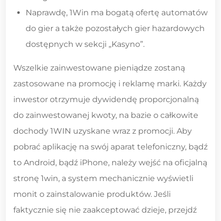
Naprawdę, 1Win ma bogatą ofertę automatów
do gier a także pozostałych gier hazardowych
dostępnych w sekcji „Kasyno”.
Wszelkie zainwestowane pieniądze zostaną
zastosowane na promocję i reklamę marki. Każdy
inwestor otrzymuje dywidendę proporcjonalną
do zainwestowanej kwoty, na bazie o całkowite
dochody 1WIN uzyskane wraz z promocji. Aby
pobrać aplikację na swój aparat telefoniczny, bądź
to Android, bądź iPhone, należy wejść na oficjalną
stronę 1win, a system mechanicznie wyświetli
monit o zainstalowanie produktów. Jeśli
faktycznie się nie zaakceptować dzieje, przejdź