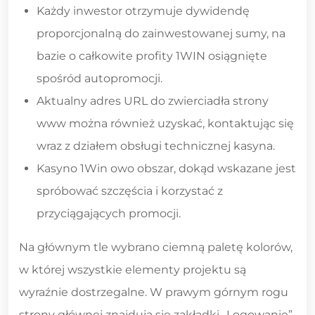
Każdy inwestor otrzymuje dywidendę
proporcjonalną do zainwestowanej sumy, na
bazie o całkowite profity 1WIN osiągnięte
spośród autopromocji.
Aktualny adres URL do zwierciadła strony
www można również uzyskać, kontaktując się
wraz z działem obsługi technicznej kasyna.
Kasyno 1Win owo obszar, dokąd wskazane jest
spróbować szczęścia i korzystać z
przyciągających promocji.
Na głównym tle wybrano ciemną paletę kolorów,
w której wszystkie elementy projektu są
wyraźnie dostrzegalne. W prawym górnym rogu
strony głównej znajdują się zakładki „Logowanie”