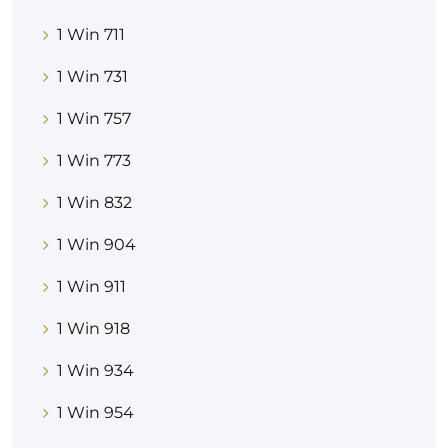
1 Win 711
1 Win 731
1 Win 757
1 Win 773
1 Win 832
1 Win 904
1 Win 911
1 Win 918
1 Win 934
1 Win 954