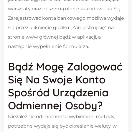
warsztaty oraz obszerną ofertę zakładów. Jak Się
Zarejestrować konta bankowego możliwa wydaje
się przez kliknięcie guziku „Zarejestruj się” na
stronie www głównej bądź w aplikacji, a
następnie wypełnienie formularza.
Bądź Mogę Zalogować
Się Na Swoje Konto
Spośród Urządzenia
Odmiennej Osoby?
Niezależnie od momentu wybieranej metody,
potrzebne wydaje się być określenie waluty, w