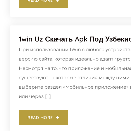
READ MORE
1win Uz Скачать Apk Под Узбеки
При использовании 1Win с любого устройств
версию сайта, которая идеально адаптирует
Несмотря на то, что приложение и мобильна
существуют некоторые отличия между ними.
выберите раздел «Мобильное приложение» и
или через […]
READ MORE