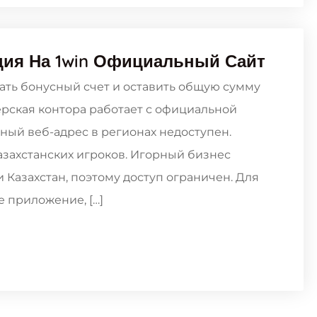
ация На 1win Официальный Сайт
ть бонусный счет и оставить общую сумму
рская контора работает с официальной
ьный веб-адрес в регионах недоступен.
азахстанских игроков. Игорный бизнес
 Казахстан, поэтому доступ ограничен. Для
 приложение, […]