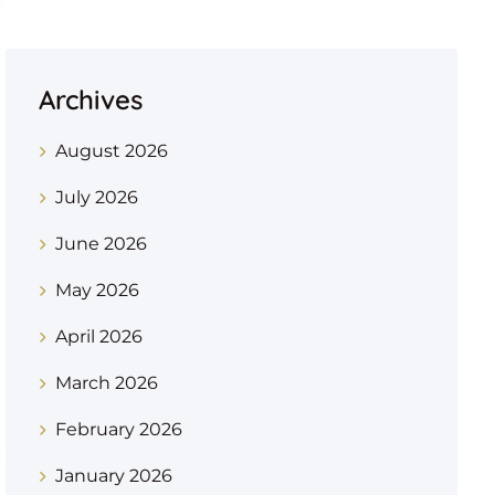
Archives
August 2026
July 2026
June 2026
May 2026
April 2026
March 2026
February 2026
January 2026