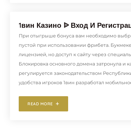
1вин Казино ᐉ Вход И Регистр
При отыгрыше бонуса вам необходимо выбра
пустой при использовании фрибета. Букмеке
лицензией, но доступ к сайту через специал
Блокировка основного домена затронула и к
регулируется законодательством Республики
удобства игроков 1вин разработал мобильное
READ MORE