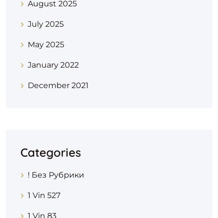
August 2025
July 2025
May 2025
January 2022
December 2021
Categories
! Без Рубрики
1 Vin 527
1 Vin 83