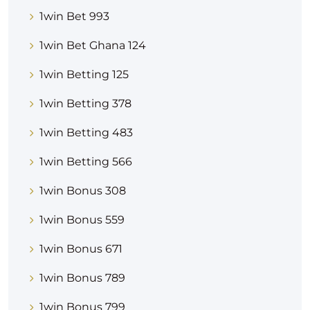
1win Bet 993
1win Bet Ghana 124
1win Betting 125
1win Betting 378
1win Betting 483
1win Betting 566
1win Bonus 308
1win Bonus 559
1win Bonus 671
1win Bonus 789
1win Bonus 799