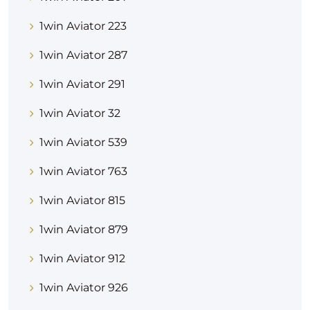
1win Aviator 223
1win Aviator 287
1win Aviator 291
1win Aviator 32
1win Aviator 539
1win Aviator 763
1win Aviator 815
1win Aviator 879
1win Aviator 912
1win Aviator 926