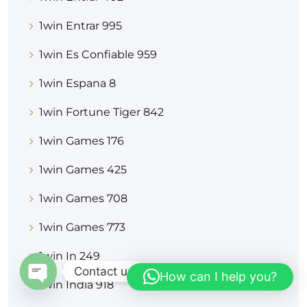
1win Entrar 995
1win Es Confiable 959
1win Espana 8
1win Fortune Tiger 842
1win Games 176
1win Games 425
1win Games 708
1win Games 773
1win In 249
Contact us
How can I help you?
1win India 918
OPEN CHATY