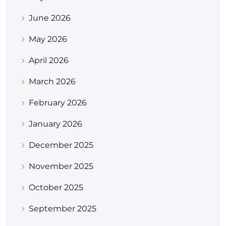
June 2026
May 2026
April 2026
March 2026
February 2026
January 2026
December 2025
November 2025
October 2025
September 2025