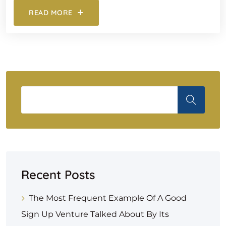
READ MORE
Recent Posts
The Most Frequent Example Of A Good
Sign Up Venture Talked About By Its