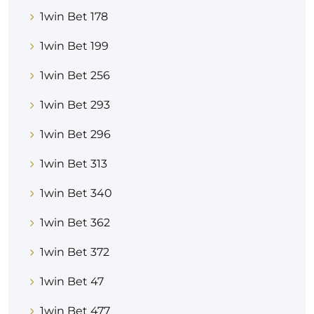
1win Bet 178
1win Bet 199
1win Bet 256
1win Bet 293
1win Bet 296
1win Bet 313
1win Bet 340
1win Bet 362
1win Bet 372
1win Bet 47
1win Bet 477