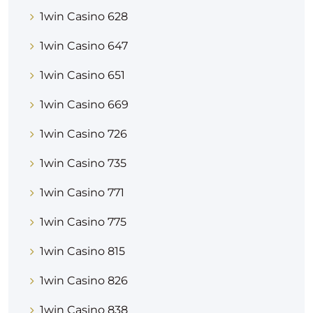
1win Casino 628
1win Casino 647
1win Casino 651
1win Casino 669
1win Casino 726
1win Casino 735
1win Casino 771
1win Casino 775
1win Casino 815
1win Casino 826
1win Casino 838