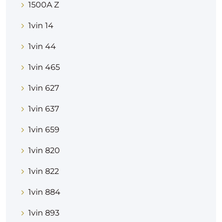
1500A Z
1vin 14
1vin 44
1vin 465
1vin 627
1vin 637
1vin 659
1vin 820
1vin 822
1vin 884
1vin 893