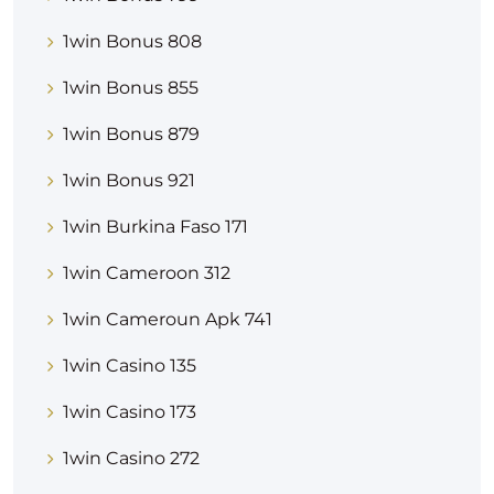
1win Bonus 808
1win Bonus 855
1win Bonus 879
1win Bonus 921
1win Burkina Faso 171
1win Cameroon 312
1win Cameroun Apk 741
1win Casino 135
1win Casino 173
1win Casino 272