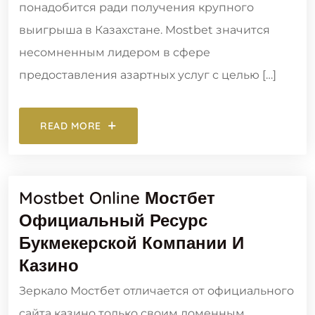
понадобится ради получения крупного
выигрыша в Казахстане. Mostbet значится
несомненным лидером в сфере
предоставления азартных услуг с целью […]
READ MORE
Mostbet Online Мостбет
Официальный Ресурс
Букмекерской Компании И
Казино
Зеркало Мостбет отличается от официального
сайта казино только своим доменным