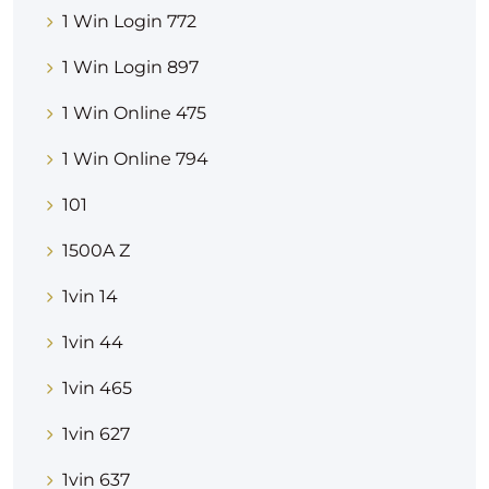
1 Win Login 772
1 Win Login 897
1 Win Online 475
1 Win Online 794
101
1500A Z
1vin 14
1vin 44
1vin 465
1vin 627
1vin 637