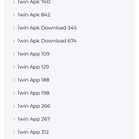
1win Apk 740
1win Apk 842
1win Apk Download 345
1win Apk Download 674
1win App 109
1win App 129
1win App 188
1win App 198
1win App 266
1win App 267
1win App 312