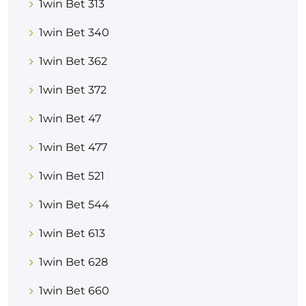
1win Bet 313
1win Bet 340
1win Bet 362
1win Bet 372
1win Bet 47
1win Bet 477
1win Bet 521
1win Bet 544
1win Bet 613
1win Bet 628
1win Bet 660