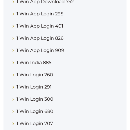
1 Win App Download 752
1 Win App Login 295
1 Win App Login 401
1 Win App Login 826
1 Win App Login 909
1 Win India 885
1 Win Login 260
1 Win Login 291
1 Win Login 300
1 Win Login 680
1 Win Login 707