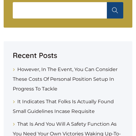
Recent Posts
However, In The Event, You Can Consider
These Costs Of Personal Position Setup In
Progress To Tackle
It Indicates That Folks Is Actually Found
Small Guidelines Incase Requisite
That Is And You Will A Safety Function As
You Need Your Own Victories Waking Up-To-