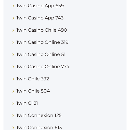
1win Casino App 659
1win Casino App 743
1win Casino Chile 490
1win Casino Online 319
1win Casino Online 51
1win Casino Online 774
1win Chile 392
1win Chile 504
1win Ci 21
1win Connexion 125
1win Connexion 613