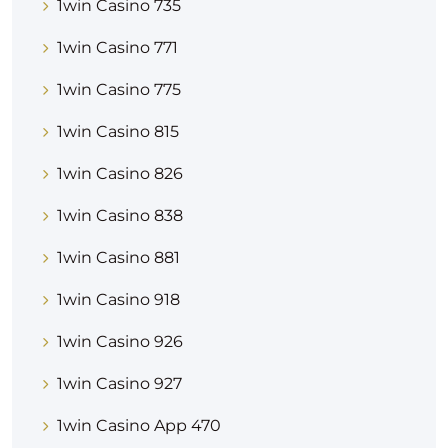
1win Casino 735
1win Casino 771
1win Casino 775
1win Casino 815
1win Casino 826
1win Casino 838
1win Casino 881
1win Casino 918
1win Casino 926
1win Casino 927
1win Casino App 470