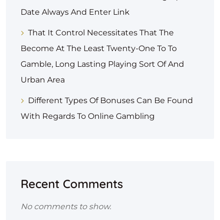
Date Always And Enter Link
That It Control Necessitates That The
Become At The Least Twenty-One To To
Gamble, Long Lasting Playing Sort Of And
Urban Area
Different Types Of Bonuses Can Be Found
With Regards To Online Gambling
Recent Comments
No comments to show.