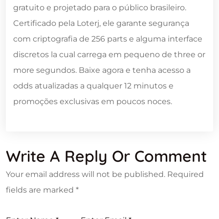
gratuito e projetado para o público brasileiro.
Certificado pela Loterj, ele garante segurança
com criptografia de 256 parts e alguma interface
discretos la cual carrega em pequeno de three or
more segundos. Baixe agora e tenha acesso a
odds atualizadas a qualquer 12 minutos e
promoções exclusivas em poucos noces.
Write A Reply Or Comment
Your email address will not be published.
Required
fields are marked
*