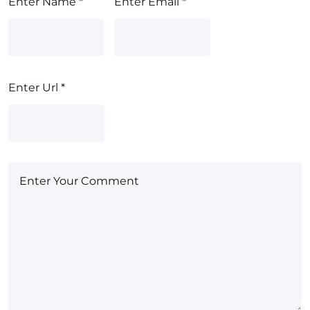
Enter Name
*
Enter Email
*
Enter Url
*