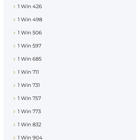
1 Win 426
1 Win 498
1 Win 506
1 Win 597
1 Win 685
1 Win 711
1 Win 731
1 Win 757
1 Win 773
1 Win 832
1 Win 904