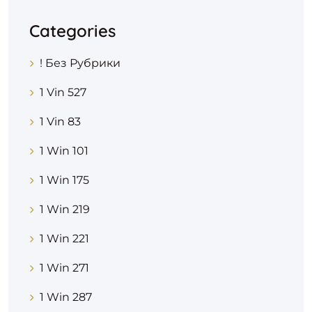
Categories
! Без Рубрики
1 Vin 527
1 Vin 83
1 Win 101
1 Win 175
1 Win 219
1 Win 221
1 Win 271
1 Win 287