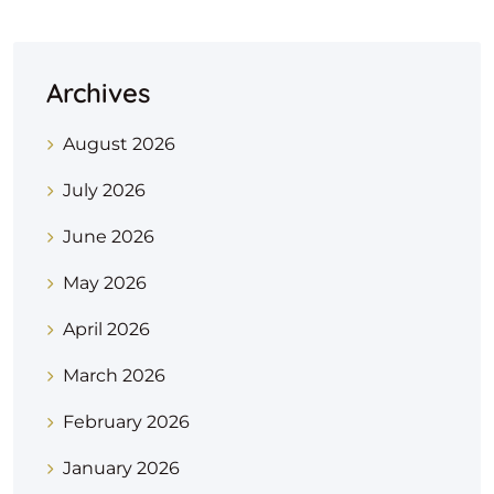
Archives
August 2026
July 2026
June 2026
May 2026
April 2026
March 2026
February 2026
January 2026