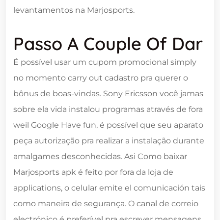
levantamentos na Marjosports.
Passo A Couple Of Dar
É possível usar um cupom promocional simply
no momento carry out cadastro pra querer o
bônus de boas-vindas. Sony Ericsson você jamas
sobre ela vida instalou programas através de fora
weil Google Have fun, é possível que seu aparato
peça autorização pra realizar a instalação durante
amalgames desconhecidas. Asi Como baixar
Marjosports apk é feito por fora da loja de
applications, o celular emite el comunicación tais
como maneira de segurança. O canal de correio
electrónico é preferível pra escrever mensagens