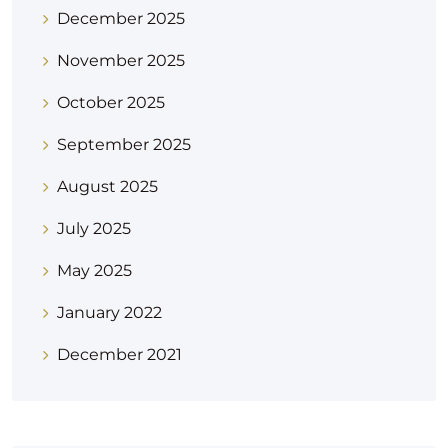
December 2025
November 2025
October 2025
September 2025
August 2025
July 2025
May 2025
January 2022
December 2021