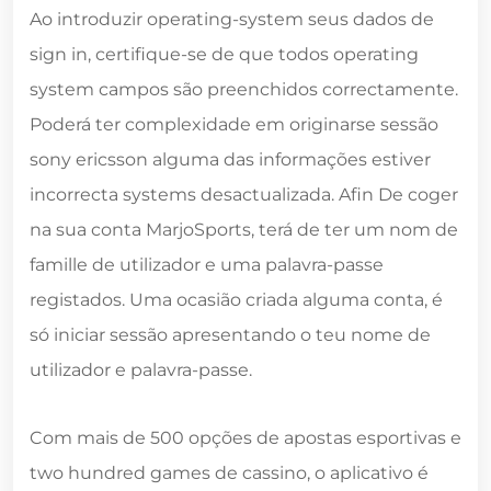
Ao introduzir operating-system seus dados de
sign in, certifique-se de que todos operating
system campos são preenchidos correctamente.
Poderá ter complexidade em originarse sessão
sony ericsson alguma das informações estiver
incorrecta systems desactualizada. Afin De coger
na sua conta MarjoSports, terá de ter um nom de
famille de utilizador e uma palavra-passe
registados. Uma ocasião criada alguma conta, é
só iniciar sessão apresentando o teu nome de
utilizador e palavra-passe.
Com mais de 500 opções de apostas esportivas e
two hundred games de cassino, o aplicativo é