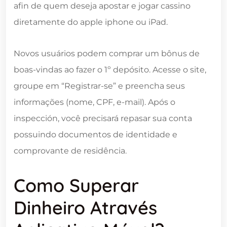
afin de quem deseja apostar e jogar cassino
diretamente do apple iphone ou iPad.
Novos usuários podem comprar um bônus de
boas-vindas ao fazer o 1º depósito. Acesse o site,
groupe em “Registrar-se” e preencha seus
informações (nome, CPF, e-mail). Após o
inspección, você precisará repasar sua conta
possuindo documentos de identidade e
comprovante de residência.
Como Superar
Dinheiro Através