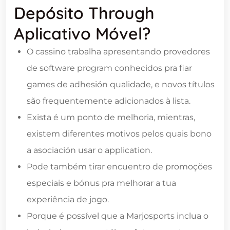
Depósito Through
Aplicativo Móvel?
O cassino trabalha apresentando provedores
de software program conhecidos pra fiar
games de adhesión qualidade, e novos títulos
são frequentemente adicionados à lista.
Exista é um ponto de melhoria, mientras,
existem diferentes motivos pelos quais bono
a asociación usar o application.
Pode também tirar encuentro de promoções
especiais e bónus pra melhorar a tua
experiência de jogo.
Porque é possível que a Marjosports inclua o