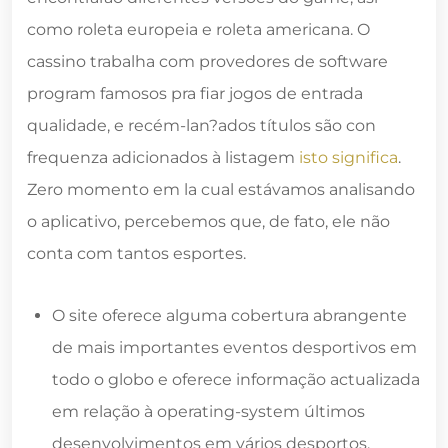
como roleta europeia e roleta americana. O
cassino trabalha com provedores de software
program famosos pra fiar jogos de entrada
qualidade, e recém-lan?ados títulos são con
frequenza adicionados à listagem
isto significa
.
Zero momento em la cual estávamos analisando
o aplicativo, percebemos que, de fato, ele não
conta com tantos esportes.
O site oferece alguma cobertura abrangente
de mais importantes eventos desportivos em
todo o globo e oferece informação actualizada
em relação à operating-system últimos
desenvolvimentos em vários desportos.