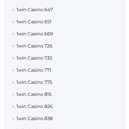
1win Casino 647
1win Casino 651
1win Casino 669
1win Casino 726
1win Casino 735
1win Casino 771
1win Casino 775
1win Casino 815
1win Casino 826
1win Casino 838