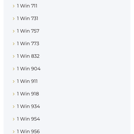
1 Win 711
1 Win 731
1 Win 757
1 Win 773
1 Win 832
1 Win 904
1 Win 911
1 Win 918
1 Win 934
1 Win 954
1 Win 956