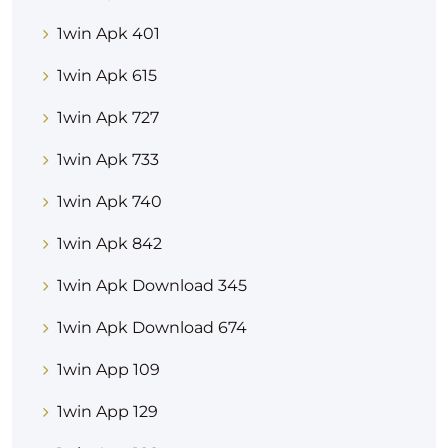
1win Apk 401
1win Apk 615
1win Apk 727
1win Apk 733
1win Apk 740
1win Apk 842
1win Apk Download 345
1win Apk Download 674
1win App 109
1win App 129