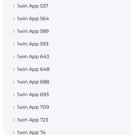
1win App 537
1win App 564
1win App 589
1win App 593
1win App 643
1win App 648
1win App 688
1win App 693
1win App 709
1win App 723
1win App 74