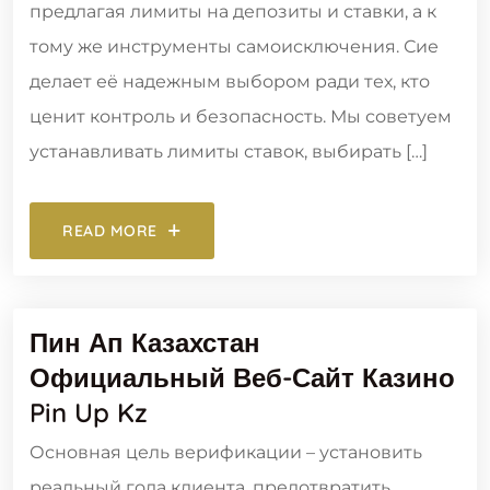
предлагая лимиты на депозиты и ставки, а к
тому же инструменты самоисключения. Сие
делает её надежным выбором ради тех, кто
ценит контроль и безопасность. Мы советуем
устанавливать лимиты ставок, выбирать […]
READ MORE
Пин Ап Казахстан
Официальный Веб-Сайт Казино
Pin Up Kz
Основная цель верификации – установить
реальный года клиента, предотвратить