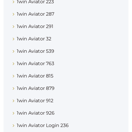
1win Aviator 223
1win Aviator 287
1win Aviator 291
1win Aviator 32
1win Aviator 539
1win Aviator 763
1win Aviator 815
1win Aviator 879
1win Aviator 912
1win Aviator 926
1win Aviator Login 236