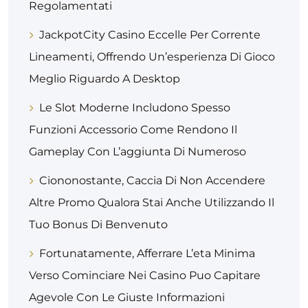
Regolamentati
JackpotCity Casino Eccelle Per Corrente
Lineamenti, Offrendo Un’esperienza Di Gioco
Meglio Riguardo A Desktop
Le Slot Moderne Includono Spesso
Funzioni Accessorio Come Rendono Il
Gameplay Con L’aggiunta Di Numeroso
Ciononostante, Caccia Di Non Accendere
Altre Promo Qualora Stai Anche Utilizzando Il
Tuo Bonus Di Benvenuto
Fortunatamente, Afferrare L’eta Minima
Verso Cominciare Nei Casino Puo Capitare
Agevole Con Le Giuste Informazioni