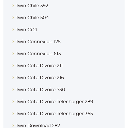
1win Chile 392
1win Chile 504
1win Ci 21
1win Connexion 125
1win Connexion 613
1win Cote Divoire 211
1win Cote Divoire 216
1win Cote Divoire 730
1win Cote Divoire Telecharger 289
1win Cote Divoire Telecharger 365
1win Download 282