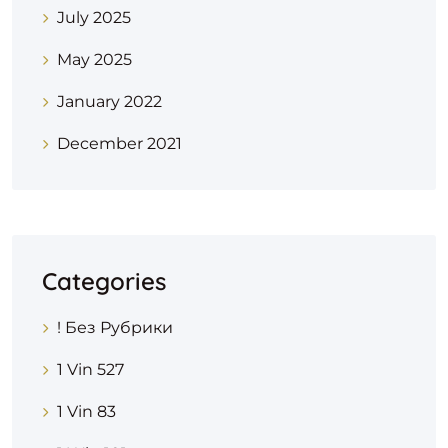
July 2025
May 2025
January 2022
December 2021
Categories
! Без Рубрики
1 Vin 527
1 Vin 83