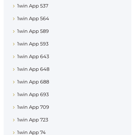
1win App 537
1win App 564
1win App 589
1win App 593
1win App 643
1win App 648
1win App 688
1win App 693
1win App 709
1win App 723
1win App 74