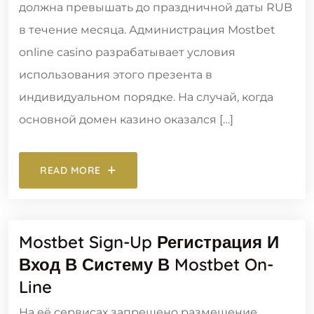
должна превышать до праздничной даты RUB
в течение месяца. Администрация Mostbet
online casino разрабатывает условия
использования этого презента в
индивидуальном порядке. На случай, когда
основной домен казино оказался […]
READ MORE
Mostbet Sign-Up Регистрация И
Вход В Систему В Mostbet On-
Line
На её сервисах запрещено размещение