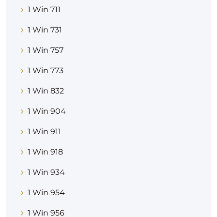
1 Win 711
1 Win 731
1 Win 757
1 Win 773
1 Win 832
1 Win 904
1 Win 911
1 Win 918
1 Win 934
1 Win 954
1 Win 956