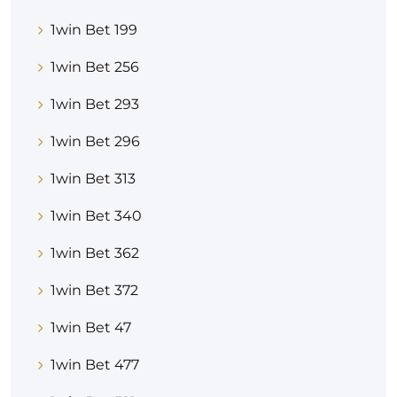
1win Bet 199
1win Bet 256
1win Bet 293
1win Bet 296
1win Bet 313
1win Bet 340
1win Bet 362
1win Bet 372
1win Bet 47
1win Bet 477