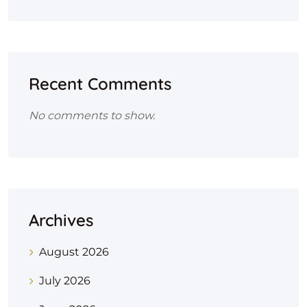
Recent Comments
No comments to show.
Archives
August 2026
July 2026