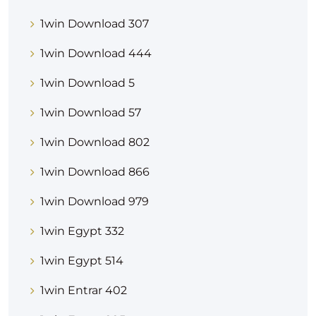
1win Download 307
1win Download 444
1win Download 5
1win Download 57
1win Download 802
1win Download 866
1win Download 979
1win Egypt 332
1win Egypt 514
1win Entrar 402