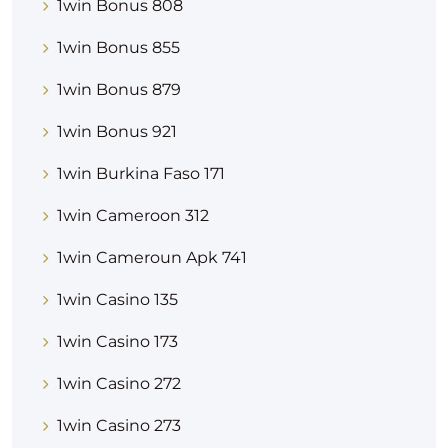
1win Bonus 808
1win Bonus 855
1win Bonus 879
1win Bonus 921
1win Burkina Faso 171
1win Cameroon 312
1win Cameroun Apk 741
1win Casino 135
1win Casino 173
1win Casino 272
1win Casino 273