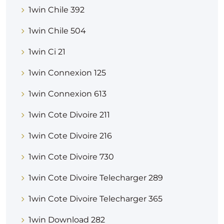
1win Chile 392
1win Chile 504
1win Ci 21
1win Connexion 125
1win Connexion 613
1win Cote Divoire 211
1win Cote Divoire 216
1win Cote Divoire 730
1win Cote Divoire Telecharger 289
1win Cote Divoire Telecharger 365
1win Download 282