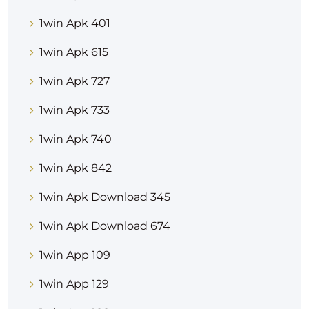
1win Apk 401
1win Apk 615
1win Apk 727
1win Apk 733
1win Apk 740
1win Apk 842
1win Apk Download 345
1win Apk Download 674
1win App 109
1win App 129