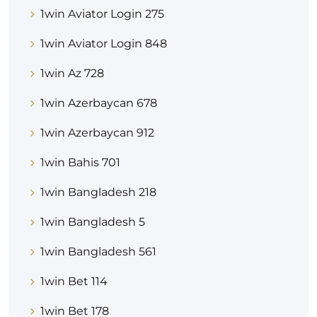
1win Aviator Login 275
1win Aviator Login 848
1win Az 728
1win Azerbaycan 678
1win Azerbaycan 912
1win Bahis 701
1win Bangladesh 218
1win Bangladesh 5
1win Bangladesh 561
1win Bet 114
1win Bet 178