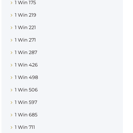
1 Win 175
1 Win 219
1 Win 221
1 Win 271
1 Win 287
1 Win 426
1 Win 498
1 Win 506
1 Win 597
1 Win 685
1 Win 711