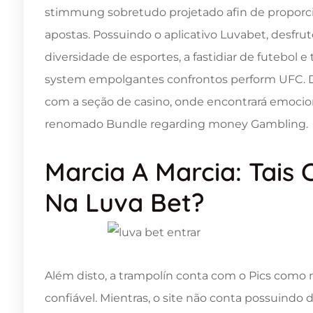
stimmung sobretudo projetado afin de proporcio
apostas. Possuindo o aplicativo Luvabet, desf
diversidade de esportes, a fastidiar de futebol 
system empolgantes confrontos perform UFC. D
com a seção de casino, onde encontrará emocion
renomado Bundle regarding money Gambling.
Marcia A Marcia: Tais
Na Luva Bet?
Além disto, a trampolín conta com o Pics como 
confiável. Mientras, o site não conta possuind