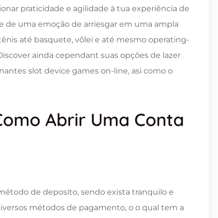
nar praticidade e agilidade à tua experiência de
rute de uma emoção de arriesgar em uma ampla
e tênis até basquete, vôlei e até mesmo operating-
iscover ainda cependant suas opções de lazer
antes slot device games on-line, asi como o
 Como Abrir Uma Conta
método de deposito, sendo exista tranquilo e
o diversos métodos de pagamento, o o qual tem a