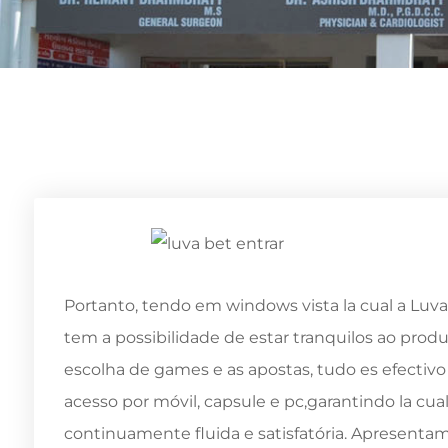
Portanto, tendo em windows vista la cual a Luv
tem a possibilidade de estar tranquilos ao prod
escolha de games e as apostas, tudo es efectivo
acesso por móvil, capsule e pc,garantindo la cua
continuamente fluida e satisfatória. Apresentam