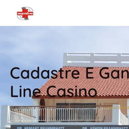
Cadastre E Ga
Line Casino
HOME
LUVA BET COM LOGIN 102
CADASTRE E