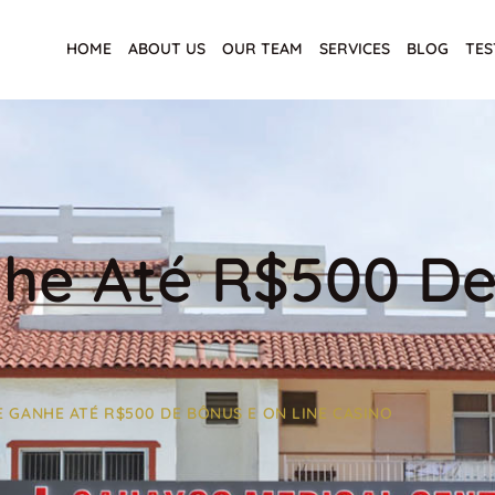
HOME
ABOUT US
OUR TEAM
SERVICES
BLOG
TES
nhe Até R$500 De
 GANHE ATÉ R$500 DE BÔNUS E ON LINE CASINO