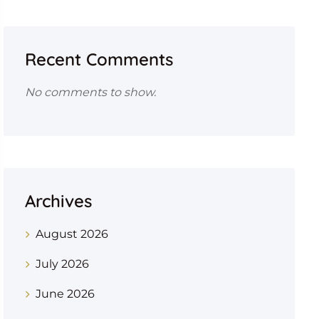
Recent Comments
No comments to show.
Archives
August 2026
July 2026
June 2026