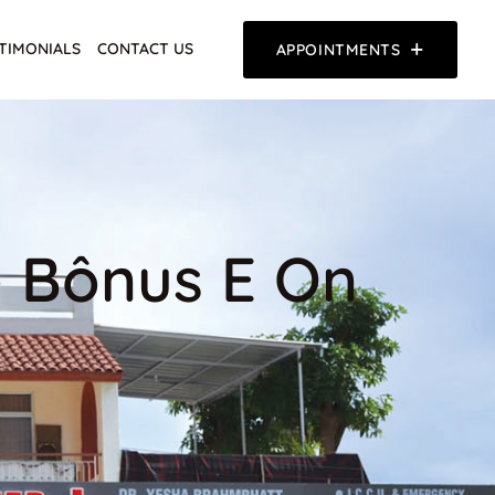
TIMONIALS
CONTACT US
APPOINTMENTS
 Bônus E On