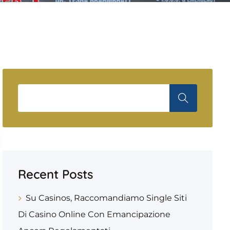
Recent Posts
Su Casinos, Raccomandiamo Single Siti
Di Casino Online Con Emancipazione