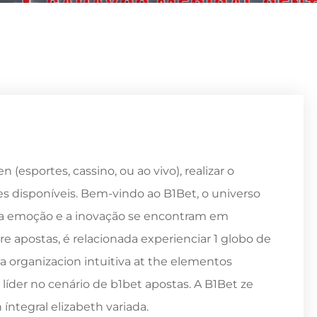
n (esportes, cassino, ou ao vivo), realizar o
s disponíveis. Bem-vindo ao B1Bet, o universo
l a emoção e a inovação se encontram em
e apostas, é relacionada experienciar 1 globo de
 organizacion intuitiva at the elementos
líder no cenário de b1bet apostas. A B1Bet ze
ntegral elizabeth variada.