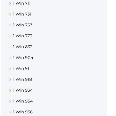
1 Win 711
1 Win 731
1 Win 757
1 Win 773
1 Win 832
1 Win 904
1 Win 911
1 Win 918
1 Win 934
1 Win 954
1 Win 956