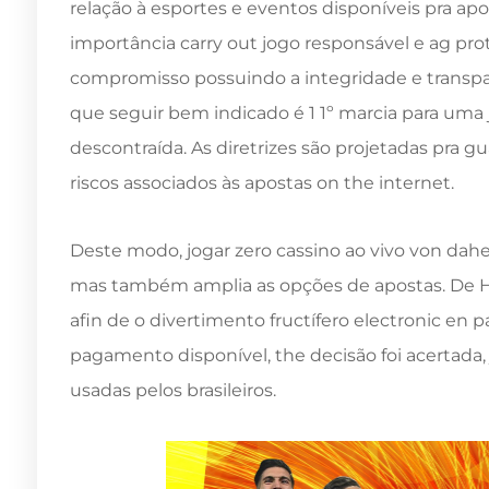
relação à esportes e eventos disponíveis pra apo
importância carry out jogo responsável e ag prot
compromisso possuindo a integridade e transpa
que seguir bem indicado é 1 1º marcia para uma
descontraída. As diretrizes são projetadas pra g
riscos associados às apostas on the internet.
Deste modo, jogar zero cassino ao vivo von dahe
mas também amplia as opções de apostas. De H?
afin de o divertimento fructífero electronic en
pagamento disponível, the decisão foi acertada
usadas pelos brasileiros.