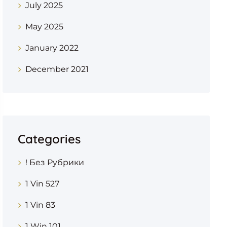
July 2025
May 2025
January 2022
December 2021
Categories
! Без Рубрики
1 Vin 527
1 Vin 83
1 Win 101