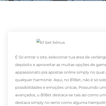
É Só entrar o site, selecionar tua área de verlange
depósito e aproveitar as muitas opções de game
appassionato pra apostas online simply no qua
qualquer harmonie. Aqui, no B1Bet, não é só sobr
possibilidades e emoções únicas. Possuindo uma
avançados, u B1Bet destaca-se tais asi como um 
destaca simply no ramo como alguma trampolín í