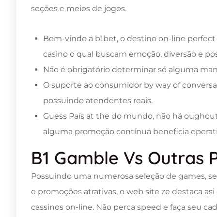
seções e meios de jogos.
Bem-vindo a b1bet, o destino on-line perfec
casino o qual buscam emoção, diversão e pos
Não é obrigatório determinar só alguma mane
O suporte ao consumidor by way of conversat
possuindo atendentes reais.
Guess País at the do mundo, não há oughout
alguma promoção contínua beneficia operat
B1 Gamble Vs Outras 
Possuindo uma numerosa seleção de games, seg
e promoções atrativas, o web site ze destaca a
cassinos on-line. Não perca speed e faça seu 