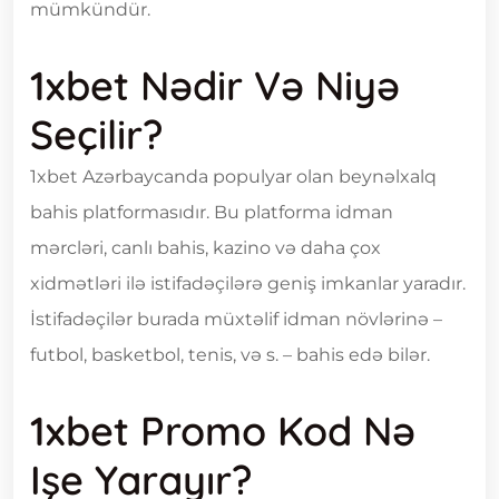
mümkündür.
1xbet Nədir Və Niyə
Seçilir?
1xbet Azərbaycanda populyar olan beynəlxalq
bahis platformasıdır. Bu platforma idman
mərcləri, canlı bahis, kazino və daha çox
xidmətləri ilə istifadəçilərə geniş imkanlar yaradır.
İstifadəçilər burada müxtəlif idman növlərinə –
futbol, basketbol, tenis, və s. – bahis edə bilər.
1xbet Promo Kod Nə
Işe Yarayır?