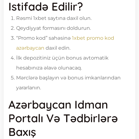
Istifadə Edilir?
Rəsmi 1xbet saytına daxil olun.
Qeydiyyat formasını doldurun.
“Promo kod” sahəsinə
1xbet promo kod
azərbaycan
daxil edin.
İlk depozitiniz üçün bonus avtomatik
hesabınıza əlavə olunacaq.
Mərclərə başlayın və bonus imkanlarından
yararlanın.
Azərbaycan Idman
Portalı Və Tədbirlərə
Baxış