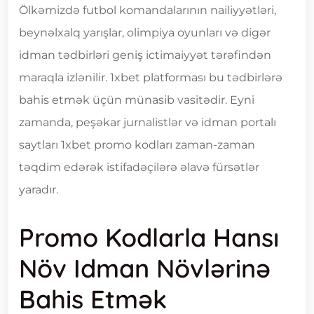
Ölkəmizdə futbol komandalarının nailiyyətləri,
beynəlxalq yarışlar, olimpiya oyunları və digər
idman tədbirləri geniş ictimaiyyət tərəfindən
maraqla izlənilir. 1xbet platforması bu tədbirlərə
bahis etmək üçün münasib vasitədir. Eyni
zamanda, peşəkar jurnalistlər və idman portalı
saytları 1xbet promo kodları zaman-zaman
təqdim edərək istifadəçilərə əlavə fürsətlər
yaradır.
Promo Kodlarla Hansı
Növ Idman Növlərinə
Bahis Etmək