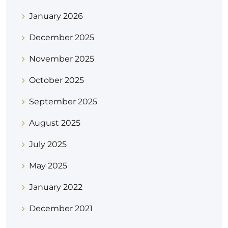
January 2026
December 2025
November 2025
October 2025
September 2025
August 2025
July 2025
May 2025
January 2022
December 2021