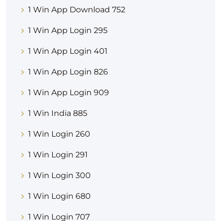
1 Win App Download 752
1 Win App Login 295
1 Win App Login 401
1 Win App Login 826
1 Win App Login 909
1 Win India 885
1 Win Login 260
1 Win Login 291
1 Win Login 300
1 Win Login 680
1 Win Login 707