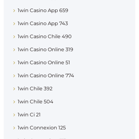
1win Casino App 659
1win Casino App 743
1win Casino Chile 490
1win Casino Online 319
1win Casino Online 51
1win Casino Online 774
1win Chile 392
1win Chile 504
1win Ci 21
1win Connexion 125