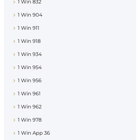
1 Win 832
1 Win 904
1 Win 911
1 Win 918
1 Win 934
1 Win 954
1 Win 956
1 Win 961
1 Win 962
1 Win 978
1 Win App 36