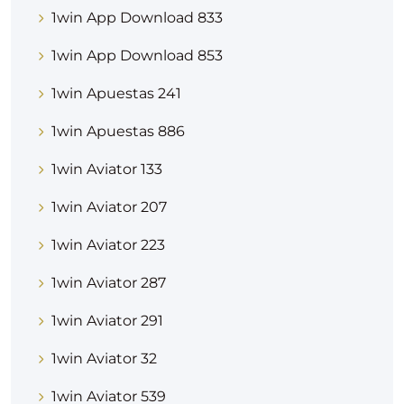
1win App Download 833
1win App Download 853
1win Apuestas 241
1win Apuestas 886
1win Aviator 133
1win Aviator 207
1win Aviator 223
1win Aviator 287
1win Aviator 291
1win Aviator 32
1win Aviator 539