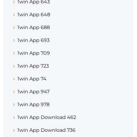
1win App 643
1win App 648
1win App 688
1win App 693
1win App 709
1win App 723
1win App 74
1win App 947
1win App 978
1win App Download 462
1win App Download 736