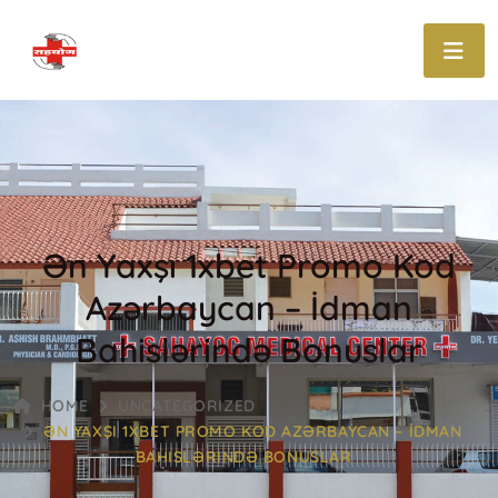
Ən Yaxşı 1xbet Promo Kod
Azərbaycan – İdman
Bahislərində Bonuslar
HOME
UNCATEGORIZED
ƏN YAXŞI 1XBET PROMO KOD AZƏRBAYCAN – İDMAN
BAHISLƏRINDƏ BONUSLAR