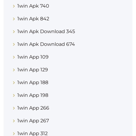
1win Apk 740
1win Apk 842
1win Apk Download 345
1win Apk Download 674
1win App 109
1win App 129
1win App 188
1win App 198
1win App 266
1win App 267
1win App 312