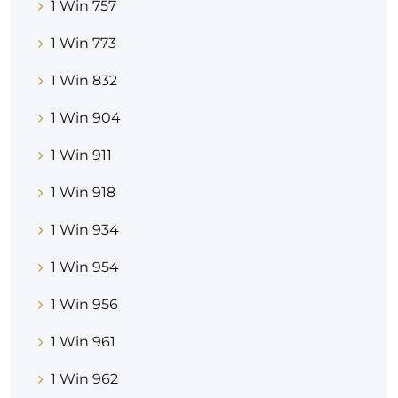
1 Win 757
1 Win 773
1 Win 832
1 Win 904
1 Win 911
1 Win 918
1 Win 934
1 Win 954
1 Win 956
1 Win 961
1 Win 962