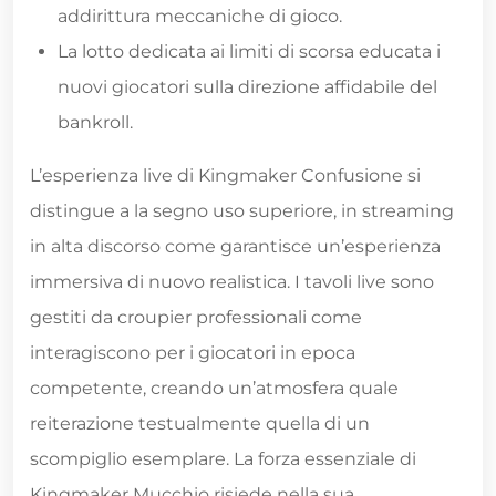
addirittura meccaniche di gioco.
La lotto dedicata ai limiti di scorsa educata i
nuovi giocatori sulla direzione affidabile del
bankroll.
L’esperienza live di Kingmaker Confusione si
distingue a la segno uso superiore, in streaming
in alta discorso come garantisce un’esperienza
immersiva di nuovo realistica. I tavoli live sono
gestiti da croupier professionali come
interagiscono per i giocatori in epoca
competente, creando un’atmosfera quale
reiterazione testualmente quella di un
scompiglio esemplare. La forza essenziale di
Kingmaker Mucchio risiede nella sua