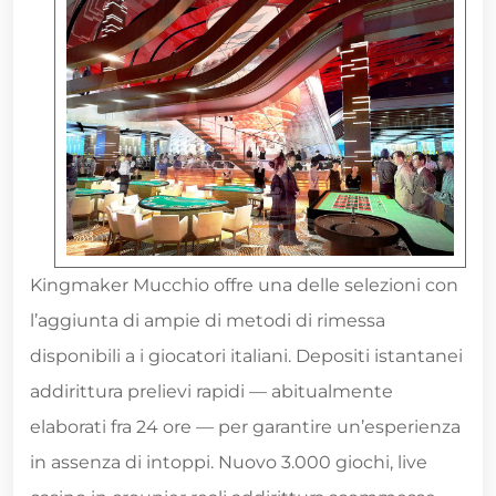
Kingmaker Mucchio offre una delle selezioni con
l’aggiunta di ampie di metodi di rimessa
disponibili a i giocatori italiani. Depositi istantanei
addirittura prelievi rapidi — abitualmente
elaborati fra 24 ore — per garantire un’esperienza
in assenza di intoppi. Nuovo 3.000 giochi, live