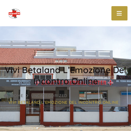
Vivi Betaland L’Emozione Del
Incontro Online
HOME
UNCATEGORIZED
VIVI BETALAND L’EMOZIONE DEL INCONTRO ONLINE