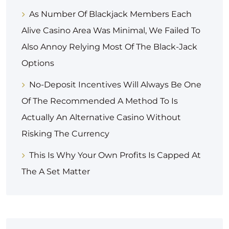
As Number Of Blackjack Members Each
Alive Casino Area Was Minimal, We Failed To
Also Annoy Relying Most Of The Black-Jack
Options
No-Deposit Incentives Will Always Be One
Of The Recommended A Method To Is
Actually An Alternative Casino Without
Risking The Currency
This Is Why Your Own Profits Is Capped At
The A Set Matter