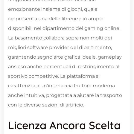
emozionante insieme di giochi, quale
rappresenta una delle librerie più ampie
disponibili nel dipartimento del gaming online.
La basamento collabora sopra non molti dei
migliori software provider del dipartimento,
garantendo segno arte grafica ideale, gameplay
ansioso anche percentuali di restringimento al
sportivo competitive. La piattaforma si
caratterizza a un’interfaccia fruitore moderna
anche intuitiva, progettata a aiutare la trasporto
con le diverse sezioni di artificio.
Licenza Ancora Scelta