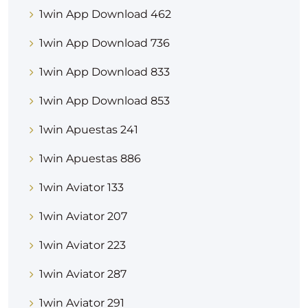
1win App Download 462
1win App Download 736
1win App Download 833
1win App Download 853
1win Apuestas 241
1win Apuestas 886
1win Aviator 133
1win Aviator 207
1win Aviator 223
1win Aviator 287
1win Aviator 291