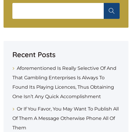
Recent Posts
Aforementioned Is Really Selective Of And
That Gambling Enterprises Is Always To
Found Its Playing Licences, Thus Obtaining
One Isn’t Any Quick Accomplishment
Or If You Favor, You May Want To Publish All
Of Them A Message Otherwise Phone All Of
Them