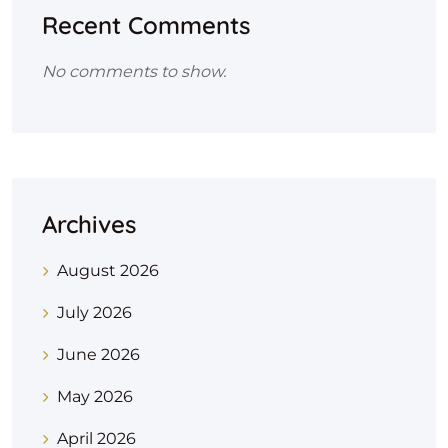
Recent Comments
No comments to show.
Archives
August 2026
July 2026
June 2026
May 2026
April 2026