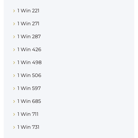
1 Win 221
1 Win 271
1 Win 287
1 Win 426
1 Win 498
1 Win 506
1 Win 597
1 Win 685
1 Win 711
1 Win 731