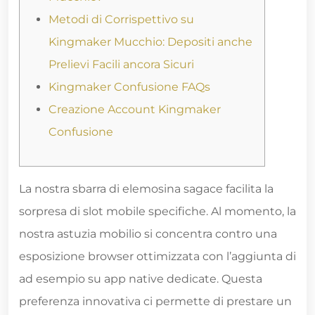
Metodi di Corrispettivo su
Kingmaker Mucchio: Depositi anche
Prelievi Facili ancora Sicuri
Kingmaker Confusione FAQs
Creazione Account Kingmaker
Confusione
La nostra sbarra di elemosina sagace facilita la
sorpresa di slot mobile specifiche. Al momento, la
nostra astuzia mobilio si concentra contro una
esposizione browser ottimizzata con l’aggiunta di
ad esempio su app native dedicate. Questa
preferenza innovativa ci permette di prestare un