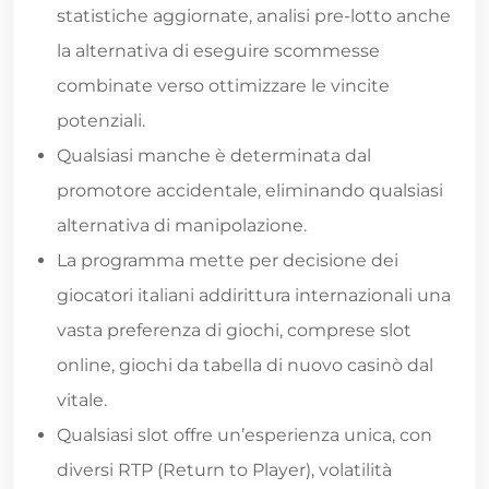
statistiche aggiornate, analisi pre-lotto anche
la alternativa di eseguire scommesse
combinate verso ottimizzare le vincite
potenziali.
Qualsiasi manche è determinata dal
promotore accidentale, eliminando qualsiasi
alternativa di manipolazione.
La programma mette per decisione dei
giocatori italiani addirittura internazionali una
vasta preferenza di giochi, comprese slot
online, giochi da tabella di nuovo casinò dal
vitale.
Qualsiasi slot offre un’esperienza unica, con
diversi RTP (Return to Player), volatilità