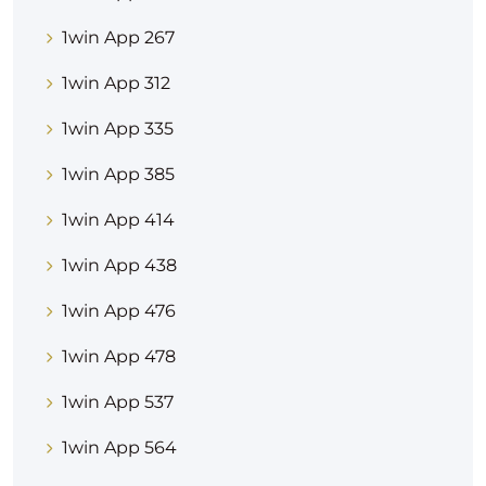
1win App 267
1win App 312
1win App 335
1win App 385
1win App 414
1win App 438
1win App 476
1win App 478
1win App 537
1win App 564