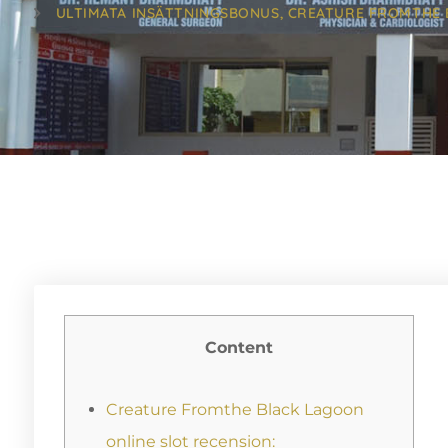
ULTIMATA INSÄTTNINGSBONUS, CREATURE FROMTHE 
Content
Creature Fromthe Black Lagoon
online slot recension: