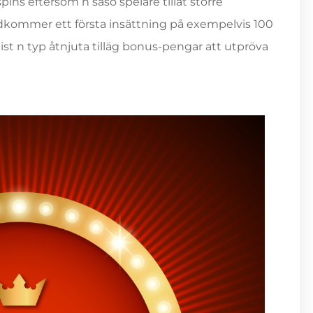
pins eftersom n såso spelare tillåt större
stadkommer ett första insättning på exempelvis 100
ist n typ åtnjuta tilläg bonus-pengar att utpröva