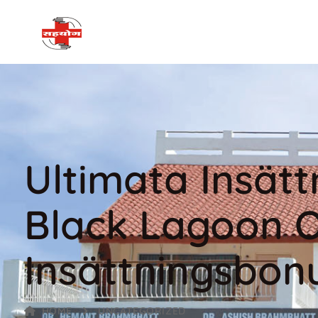
Ultimata Insät
Black Lagoon O
Insättningsbonu
HOME
UNCATEGORIZED