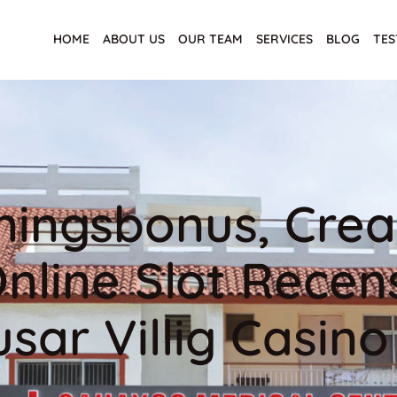
HOME
ABOUT US
OUR TEAM
SERVICES
BLOG
TES
tningsbonus, Cre
nline Slot Recen
sar Villig Casin