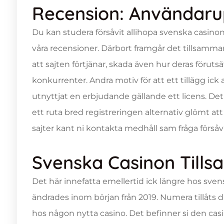
Recension: Användaru
Du kan studera försåvit allihopa svenska casino
våra recensioner.
Därbort framgår det tillsamma
att sajten förtjänar, skada även hur deras föruts
konkurrenter. Andra motiv för att ett tillägg ick 
utnyttjat en erbjudande gällande ett licens. Det 
ett ruta bred registreringen alternativ glömt a
sajter kant ni kontakta medhåll sam fråga förså
Svenska Casinon Tills
Det här innefatta emellertid ick längre hos sven
ändrades inom början från 2019. Numera tillåt
hos någon nytta casino. Det befinner si den casino