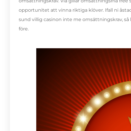
omsättningskrav. Via gillar omsättningsfria free s
opportunitet att vinna riktiga klöver. Ifall ni å
sund villig casinon inte me omsättningskrav, så l
före.