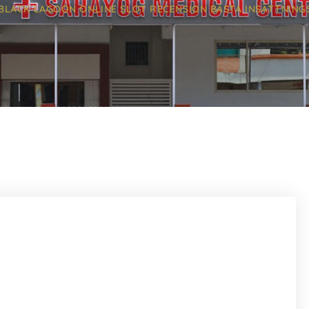
BLACK LAGOON ONLINE SLOT RECENSION BÄSTA INSÄTTNINGS