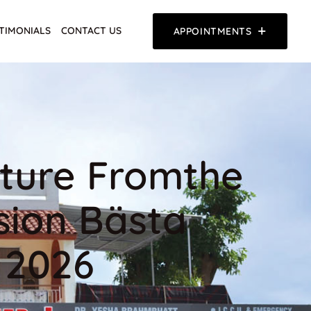
TIMONIALS
CONTACT US
APPOINTMENTS
ature Fromthe
sion Bästa
o 2026