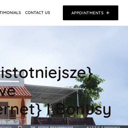
TIMONIALS
CONTACT US
APPOINTMENTS
istotniejsze}
we
ernet} I Bonusy