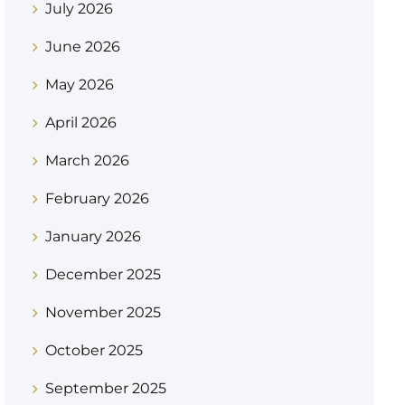
July 2026
June 2026
May 2026
April 2026
March 2026
February 2026
January 2026
December 2025
November 2025
October 2025
September 2025