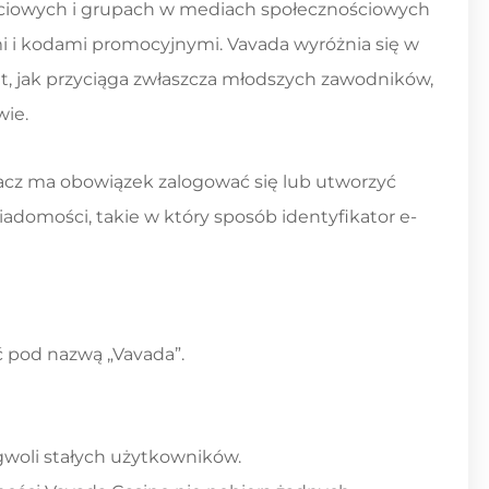
ieciowych i grupach w mediach społecznościowych
mi i kodami promocyjnymi. Vavada wyróżnia się w
, jak przyciąga zwłaszcza młodszych zawodników,
wie.
racz ma obowiązek zalogować się lub utworzyć
adomości, takie w który sposób identyfikator e-
ć pod nazwą „Vavada”.
gwoli stałych użytkowników.