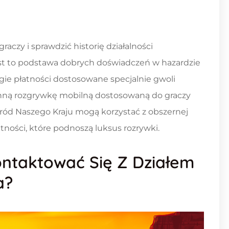
aczy i sprawdzić historię działalności
est to podstawa dobrych doświadczeń w hazardzie
gie płatności dostosowane specjalnie gwoli
ynną rozgrywkę mobilną dostosowaną do graczy
śród Naszego Kraju mogą korzystać z obszernej
ności, które podnoszą luksus rozrywki.
ontaktować Się Z Działem
a?