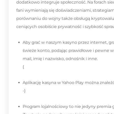
dodatkowo integruje społeczność. Na forach s
fani wymieniają się doświadczeniami, strategia
porównaniu do wojny także obsługą kryptowalut
ceniących osobiście prywatność i szybkość spra
Aby grać w naszym kasyno przez internet, g
świeże konto, podając prawidłowe i pewne wi
mail, imię i nazwisko, odnośnik i inne.
{
Aplikację kasyna w Yahoo Play można znaleź
-}
Program lojalnościowy to nie jedyny premia 