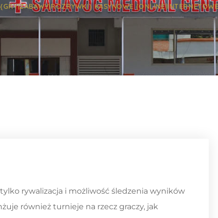
 {GRY|ZABAWY|ROZRYWKI} KASYNOWE {ONLINE|INTERNETOWE
 tylko rywalizacja i możliwość śledzenia wyników
żuje również turnieje na rzecz graczy, jak