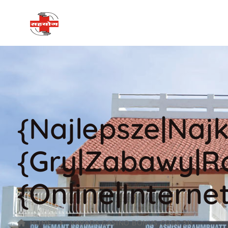
{Najlepsze|Najk
{Gry|Zabawy|R
{Online|Interne
HOME
VAVADA CASINO BONUS CODE 311