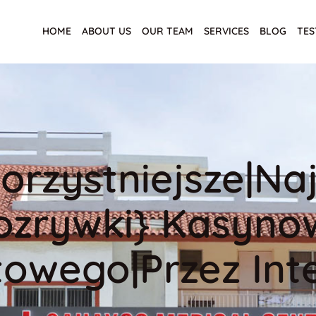
HOME
ABOUT US
OUR TEAM
SERVICES
BLOG
TES
orzystniejsze|Naj
ozrywki} Kasyno
towego|Przez Int