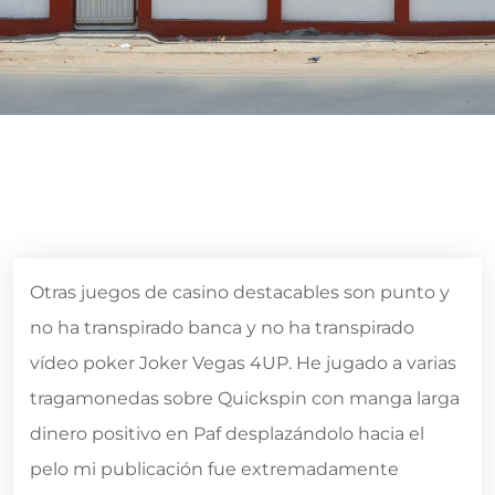
Otras juegos de casino destacables son punto y
no ha transpirado banca y no ha transpirado
vídeo poker Joker Vegas 4UP. He jugado a varias
tragamonedas sobre Quickspin con manga larga
dinero positivo en Paf desplazándolo hacia el
pelo mi publicación fue extremadamente