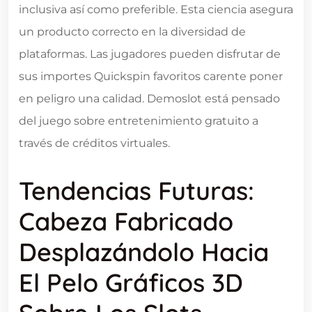
inclusiva así­ como preferible. Esta ciencia asegura
un producto correcto en la diversidad de
plataformas. Las jugadores pueden disfrutar de
sus importes Quickspin favoritos carente poner
en peligro una calidad. Demoslot está pensado
del juego sobre entretenimiento gratuito a
través de créditos virtuales.
Tendencias Futuras:
Cabeza Fabricado
Desplazándolo Hacia
El Pelo Gráficos 3D