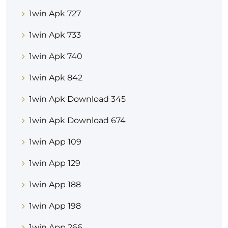
1win Apk 727
1win Apk 733
1win Apk 740
1win Apk 842
1win Apk Download 345
1win Apk Download 674
1win App 109
1win App 129
1win App 188
1win App 198
1win App 266