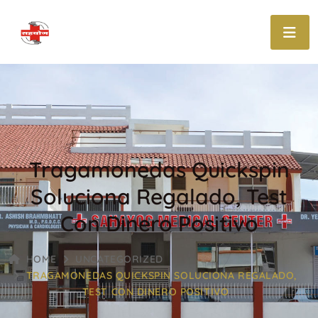
Tragamonedas Quickspin
Soluciona Regalado, Test
Con Dinero Positivo
HOME
UNCATEGORIZED
TRAGAMONEDAS QUICKSPIN SOLUCIONA REGALADO,
TEST CON DINERO POSITIVO