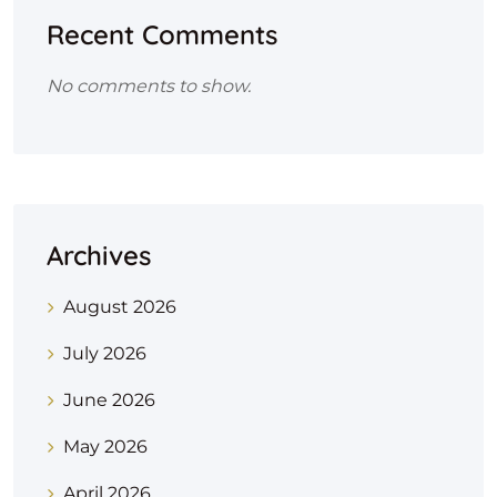
Recent Comments
No comments to show.
Archives
August 2026
July 2026
June 2026
May 2026
April 2026