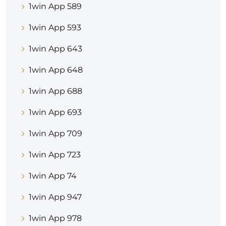
1win App 589
1win App 593
1win App 643
1win App 648
1win App 688
1win App 693
1win App 709
1win App 723
1win App 74
1win App 947
1win App 978