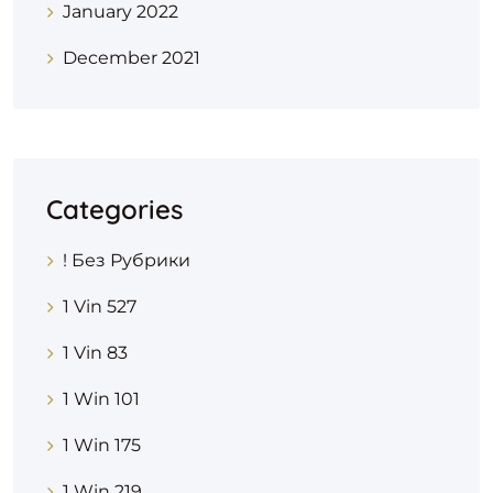
January 2022
December 2021
Categories
! Без Рубрики
1 Vin 527
1 Vin 83
1 Win 101
1 Win 175
1 Win 219