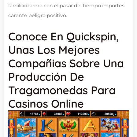
familiarizarme con el pasar del tiempo importes
carente peligro positivo.
Conoce En Quickspin,
Unas Los Mejores
Compañias Sobre Una
Producción De
Tragamonedas Para
Casinos Online