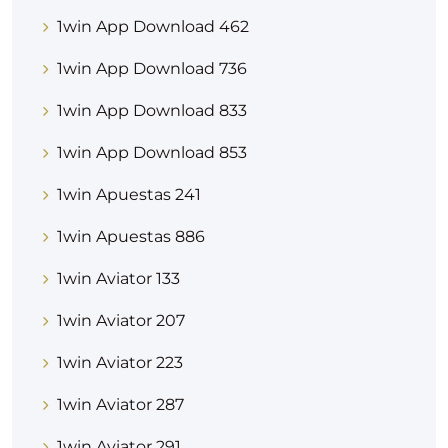
1win App Download 462
1win App Download 736
1win App Download 833
1win App Download 853
1win Apuestas 241
1win Apuestas 886
1win Aviator 133
1win Aviator 207
1win Aviator 223
1win Aviator 287
1win Aviator 291