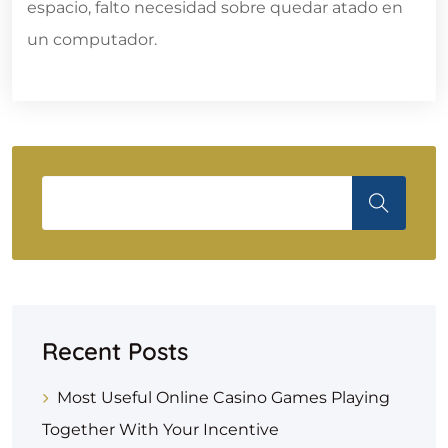
espacio, falto necesidad sobre quedar atado en
un computador.
Recent Posts
Most Useful Online Casino Games Playing
Together With Your Incentive