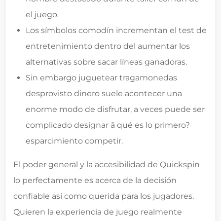
el juego.
Los símbolos comodín incrementan el test de
entretenimiento dentro del aumentar los
alternativas sobre sacar líneas ganadoras.
Sin embargo juguetear tragamonedas
desprovisto dinero suele acontecer una
enorme modo de disfrutar, a veces puede ser
complicado designar â qué es lo primero?
esparcimiento competir.
El poder general y la accesibilidad de Quickspin
lo perfectamente es acerca de la decisión
confiable así­ como querida para los jugadores.
Quieren la experiencia de juego realmente