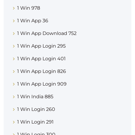
1 Win 978
1 Win App 36
1 Win App Download 752
1 Win App Login 295
1 Win App Login 401
1 Win App Login 826
1 Win App Login 909
1 Win India 885
1 Win Login 260
1 Win Login 291
1 Win Login 300