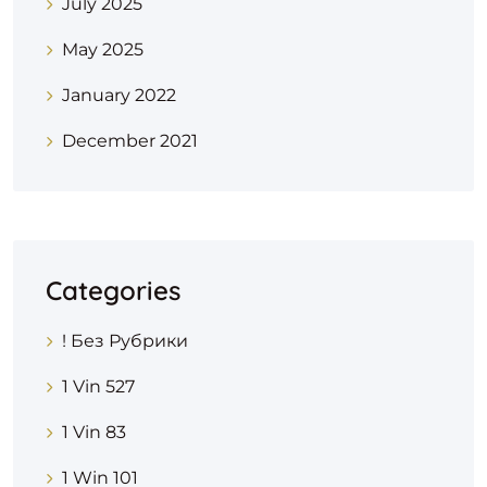
July 2025
May 2025
January 2022
December 2021
Categories
! Без Рубрики
1 Vin 527
1 Vin 83
1 Win 101