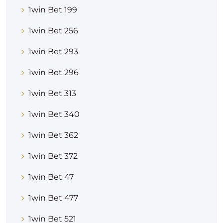
1win Bet 199
1win Bet 256
1win Bet 293
1win Bet 296
1win Bet 313
1win Bet 340
1win Bet 362
1win Bet 372
1win Bet 47
1win Bet 477
1win Bet 521