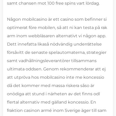
samt chansen mot 100 free spins vart lördag.
Någon mobilcasino är ett casino som befinner si
optimerat före mobilen, så att ni kan testa på rak
arm inom webbläsaren alternativt vi någon app.
Dett innefatta likaså nödvändig underrättelse
försåvitt de senaste spelautomaterna, strategier
samt vadhållningsleverantörer tillsammans
ultimata oddsen. Genom rekommenderar att ej
att utpröva hos mobilcasino inte me koncessio
då det kommer med massa riskera såso är
onödiga att stund i närheten av det finns odl
flertal alternativ med gälland koncessio. En
fraktion casinon armé inom Sverige äger till sam