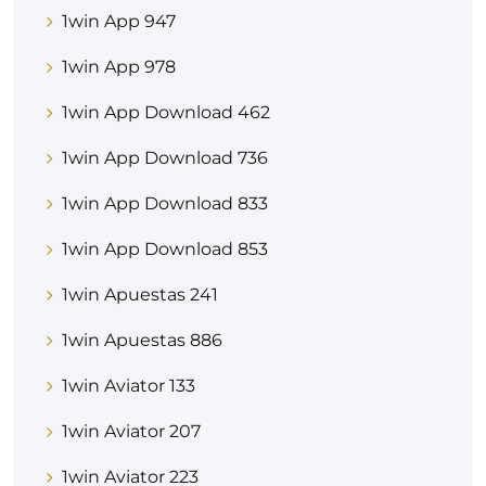
1win App 947
1win App 978
1win App Download 462
1win App Download 736
1win App Download 833
1win App Download 853
1win Apuestas 241
1win Apuestas 886
1win Aviator 133
1win Aviator 207
1win Aviator 223