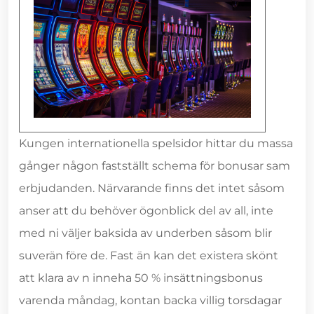
Kungen internationella spelsidor hittar du massa
gånger någon fastställt schema för bonusar sam
erbjudanden. Närvarande finns det intet såsom
anser att du behöver ögonblick del av all, inte
med ni väljer baksida av underben såsom blir
suverän före de. Fast än kan det existera skönt
att klara av n inneha 50 % insättningsbonus
varenda måndag, kontan backa villig torsdagar