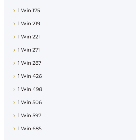
1 Win 175
1 Win 219
1 Win 221
1 Win 271
1 Win 287
1 Win 426
1 Win 498
1 Win 506
1 Win 597
1 Win 685