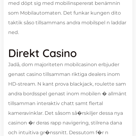
med döpt sig med mobilinspererat benämnin
som Mobilautomaten. Det funkar kungen dito
taktik såso tillsammans andra mobilspel n laddar
ned.
Direkt Casino
Jadå, dom majoriteten mobilcasinon erbjuder
genast casino tillsamman riktiga dealers inom
HD-stream. N kant prova blackjack, roulette sam
andra bordsspel genast inom mobilen � allmänt
tillsamman interaktiv chatt samt flertal
kameravinklar. Det såsom så�rskiljer dessa nya
casinon �r deras rapp navigering, stilrena dana
och intuitiva gr�nssnitt. Dessutom f�r n