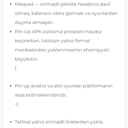
Məqsəd — etimadli şəkildə hesabına daxil
olmaq, balansını idarə görmək və oyunlardan
duyma almaqdır.
Pin-Up APK yükləmə prosesini həyata
keçirərkən, tətbiqin yalnız formal
mənbələrdən yüklənməsinin əhəmiyyəti
böyükdür.
{
Pin up aviator və slot oyunları platformanın
əsas bölmələrindəndir.
-}
Tətbiqi yalnız etimadli linklərdən yüklə,