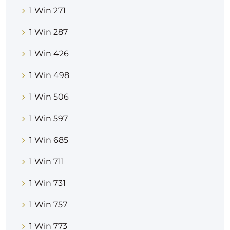
1 Win 271
1 Win 287
1 Win 426
1 Win 498
1 Win 506
1 Win 597
1 Win 685
1 Win 711
1 Win 731
1 Win 757
1 Win 773