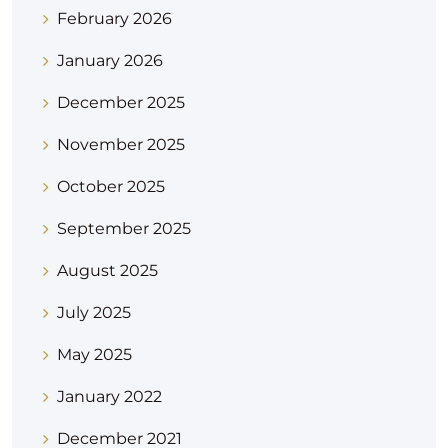
February 2026
January 2026
December 2025
November 2025
October 2025
September 2025
August 2025
July 2025
May 2025
January 2022
December 2021