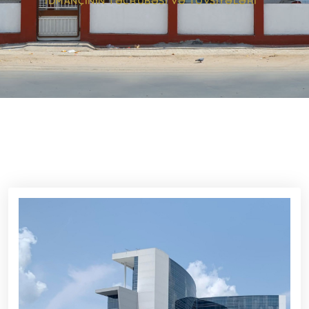
IDMANÇININ TƏCRÜBƏSI VƏ TÖVSIYƏLƏRI