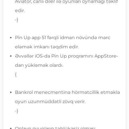
Aviator, canlı diler ilə oyunları oynamağı təklif
edir.
-}
Pin Up app 51 fərqli idman növündə mərc
eləmək imkanı təqdim edir.
Əvvəllər iOS-da Pin Up proqramını AppStore-
dan yükləmək olardı.
{
Bankrol menecmentinə hörmətcillik etməklə
oyun uzunmüddətli zövq verir.
-}
Onlayn oyunların təhlükəsiz olması,