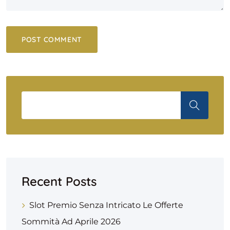
Recent Posts
Slot Premio Senza Intricato Le Offerte
Sommità Ad Aprile 2026