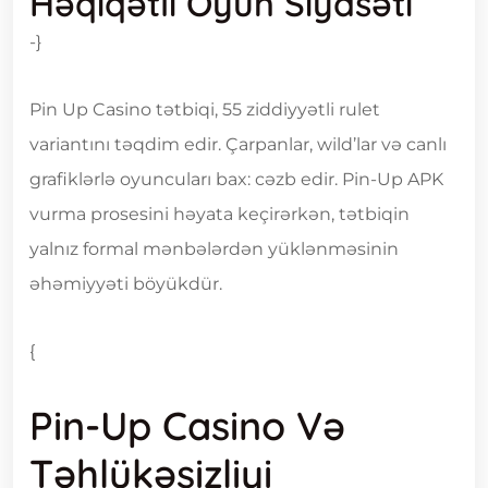
Həqiqətli Oyun Siyasəti
-}
Pin Up Casino tətbiqi, 55 ziddiyyətli rulet
variantını təqdim edir. Çarpanlar, wild’lar və canlı
grafiklərlə oyuncuları bax: cəzb edir. Pin-Up APK
vurma prosesini həyata keçirərkən, tətbiqin
yalnız formal mənbələrdən yüklənməsinin
əhəmiyyəti böyükdür.
{
Pin-Up Casino Və
Təhlükəsizliyi