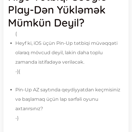
Play-Dən Yükləmək
Mümkün Deyil?
{
Heyf ki, iOS üçün Pin-Up tətbiqi müvəqqəti
olaraq mövcud deyil, lakin daha toplu
zamanda istifadəyə veriləcək.
-}{
Pin-Up AZ saytında qeydiyyatdan keçmisiniz
və başlamaq üçün lap sərfəli oyunu
axtarırsınız?
-}