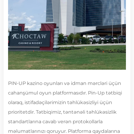
PIN-UP kazino oyunları və idman mərcləri üçün
cahanşümul oyun platformasıdır. Pin-Up tətbiqi
olaraq, istifadəçilərimizin təhlükəsizliyi üçün
prioritetdir. Tətbiqimiz, təntənəli təhlükəsizlik
standartlarına cavab verən protokollarla
məlumatlarınızı qoruyur. Platforma qaydalarına