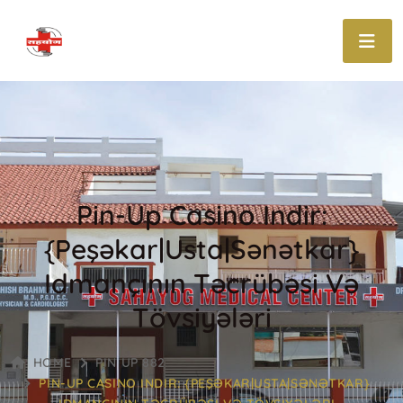
Pin-Up Casino Indir:
{Peşəkar|Usta|Sənətkar}
Idmançının Təcrübəsi Və
Tövsiyələri
HOME
PIN UP 882
PIN-UP CASINO INDIR: {PEŞƏKAR|USTA|SƏNƏTKAR}