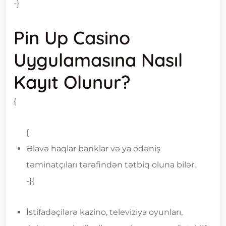
-}
Pin Up Casino
Uygulamasına Nasıl
Kayıt Olunur?
{
{
Əlavə haqlar banklar və ya ödəniş
təminatçıları tərəfindən tətbiq oluna bilər.
-}{
İstifadəçilərə kazino, televiziya oyunları,