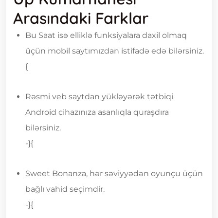
Arasındaki Farklar
Bu Saat isə elliklə funksiyalara daxil olmaq
üçün mobil saytımızdan istifadə edə bilərsiniz.
{
Rəsmi veb saytdan yükləyərək tətbiqi
Android cihazınıza asanlıqla quraşdıra
bilərsiniz.
-}{
Sweet Bonanza, hər səviyyədən oyunçu üçün
bağlı vahid seçimdir.
-}{