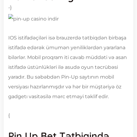
-}
IOS istifadəçiləri isə brauzerdə tətbiqdən birbaşa
istifadə edərək ümumən yeniliklərdən yararlana
bilərlər. Mobil proqram iti cavab müddəti və asan
istifadə üstünlükləri ilə asudə oyun təcrübəsi
yaradır. Bu səbəbdən Pin-Up saytının mobil
versiyası hazırlanmışdır və hər bir müştəriyə öz
gadgetı vasitəsilə mərc etməyi təklif edir.
{
Pin Up Bet Tətbiqində