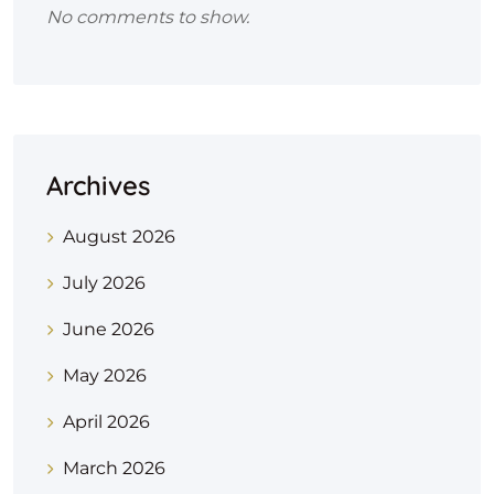
No comments to show.
Archives
August 2026
July 2026
June 2026
May 2026
April 2026
March 2026