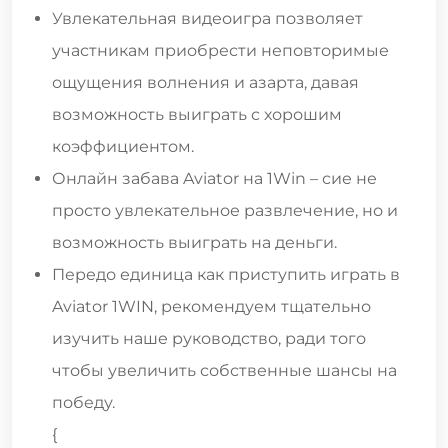
Увлекательная видеоигра позволяет
участникам приобрести неповторимые
ощущения волнения и азарта, давая
возможность выиграть с хорошим
коэффициентом.
Онлайн забава Aviator на 1Win – сие не
просто увлекательное развлечение, но и
возможность выиграть на деньги.
Передо единица как приступить играть в
Aviator 1WIN, рекомендуем тщательно
изучить наше руководство, ради того
чтобы увеличить собственные шансы на
победу.
{