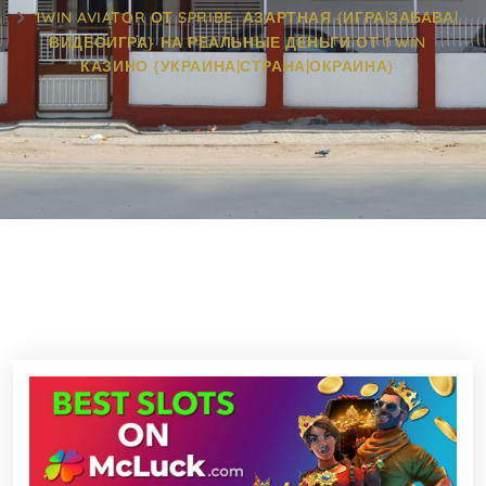
1WIN AVIATOR ОТ SPRIBE ️ АЗАРТНАЯ {ИГРА|ЗАБАВА|
ВИДЕОИГРА} НА РЕАЛЬНЫЕ ДЕНЬГИ ОТ 1 WIN
КАЗИНО {УКРАИНА|СТРАНА|ОКРАИНА}