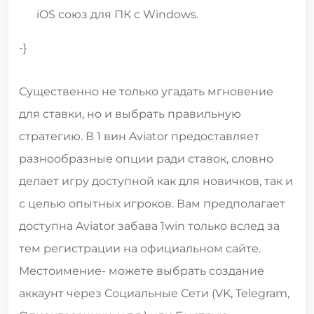
iOS союз для ПК с Windows.
-}
Существенно не только угадать мгновение
для ставки, но и выбрать правильную
стратегию. В 1 вин Aviator предоставляет
разнообразные опции ради ставок, словно
делает игру доступной как для новичков, так и
с целью опытных игроков. Вам предполагает
доступна Aviator забава 1win только вслед за
тем регистрации на официальном сайте.
Местоимение- можете выбрать создание
аккаунт через Социальные Сети (VK, Telegram,