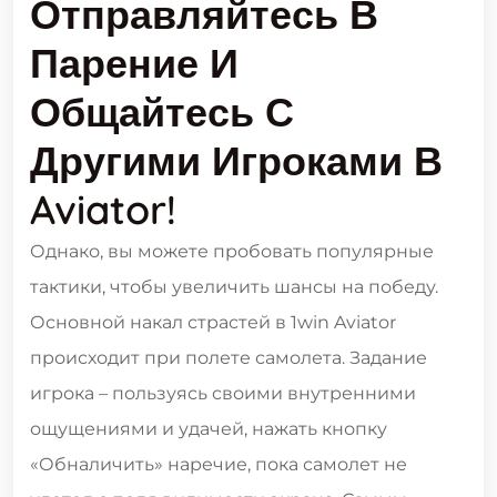
Отправляйтесь В
Парение И
Общайтесь С
Другими Игроками В
Aviator!
Однако, вы можете пробовать популярные
тактики, чтобы увеличить шансы на победу.
Основной накал страстей в 1win Aviator
происходит при полете самолета. Задание
игрока – пользуясь своими внутренними
ощущениями и удачей, нажать кнопку
«Обналичить» наречие, пока самолет не