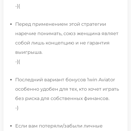
-}{
Перед применением этой стратегии
наречие понимать, союз женщина являет
собой лишь концепцию и не гарантия
выигрыша.
-}{
Последний вариант бонусов 1win Aviator
особенно удобен для тех, кто хочет играть
без риска для собственных финансов.
-}
Если вам потеряли/забыли личные