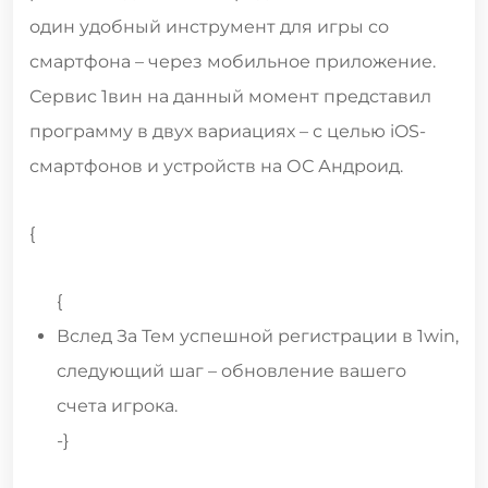
один удобный инструмент для игры со
смартфона – через мобильное приложение.
Сервис 1вин на данный момент представил
программу в двух вариациях – с целью iOS-
смартфонов и устройств на ОС Андроид.
{
{
Вслед За Тем успешной регистрации в 1win,
следующий шаг – обновление вашего
счета игрока.
-}