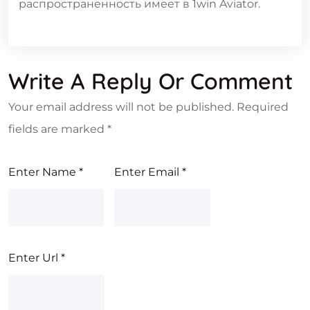
распространенность имеет в 1win Aviator.
Write A Reply Or Comment
Your email address will not be published.
Required
fields are marked
*
Enter Name
*
Enter Email
*
Enter Url
*