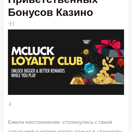
Бонусов Казино
-} {
-}
Ежели местоимение- столкнулись с такой
ситуацией и хотите играть только в «Авиатор»,