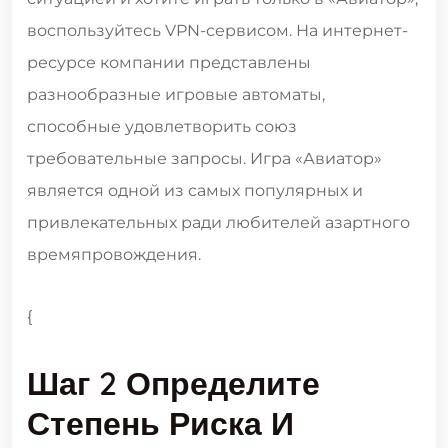
воспользуйтесь VPN-сервисом. На интернет-
ресурсе компании представлены
разнообразные игровые автоматы,
способные удовлетворить союз
требовательные запросы. Игра «Авиатор»
является одной из самых популярных и
привлекательных ради любителей азартного
времяпровождения.
{
Шаг 2 Определите
Степень Риска И