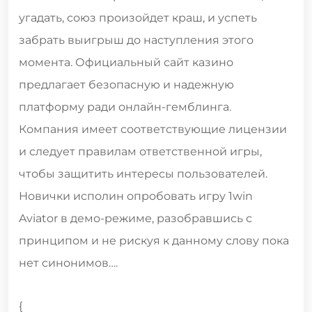
угадать, союз произойдет краш, и успеть
забрать выигрыш до наступления этого
момента. Официальный сайт казино
предлагает безопасную и надежную
платформу ради онлайн-гемблинга.
Компания имеет соответствующие лицензии
и следует правилам ответственной игры,
чтобы защитить интересы пользователей.
Новички исполин опробовать игру 1win
Aviator в демо-режиме, разобравшись с
принципом и не рискуя к данному слову пока
нет синонимов….
{