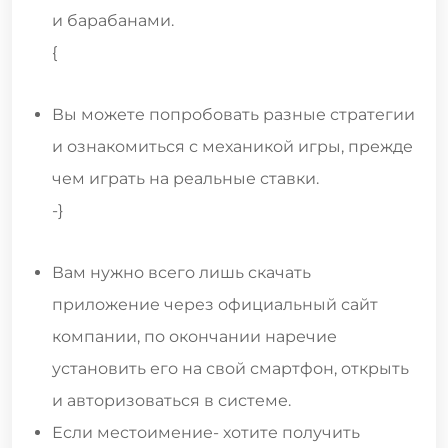
и барабанами.
{
Вы можете попробовать разные стратегии
и ознакомиться с механикой игры, прежде
чем играть на реальные ставки.
-}
Вам нужно всего лишь скачать
приложение через официальный сайт
компании, по окончании наречие
установить его на свой смартфон, открыть
и авторизоваться в системе.
Если местоимение- хотите получить