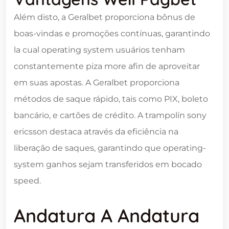
Além disto, a Geralbet proporciona bônus de
boas-vindas e promoções contínuas, garantindo
la cual operating system usuários tenham
constantemente piza more afin de aproveitar
em suas apostas. A Geralbet proporciona
métodos de saque rápido, tais como PIX, boleto
bancário, e cartões de crédito. A trampolín sony
ericsson destaca através da eficiência na
liberação de saques, garantindo que operating-
system ganhos sejam transferidos em bocado
speed.
Andatura A Andatura