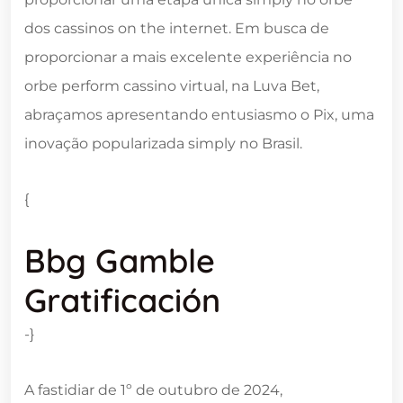
dos cassinos on the internet. Em busca de
proporcionar a mais excelente experiência no
orbe perform cassino virtual, na Luva Bet,
abraçamos apresentando entusiasmo o Pix, uma
inovação popularizada simply no Brasil.
{
Bbg Gamble
Gratificación
-}
A fastidiar de 1º de outubro de 2024,