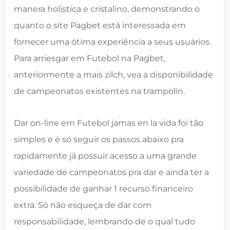
manera holistica e cristalino, demonstrando o
quanto o site Pagbet está interessada em
fornecer uma ótima experiência a seus usuários.
Para arriesgar em Futebol na Pagbet,
anteriormente a mais zilch, vea a disponibilidade
de campeonatos existentes na trampolín.
Dar on-line em Futebol jamas en la vida foi tão
simples e é só seguir os passos abaixo pra
rapidamente já possuir acesso a uma grande
variedade de campeonatos pra dar e ainda ter a
possibilidade de ganhar 1 recurso financeiro
extra. Só não esqueça de dar com
responsabilidade, lembrando de o qual tudo