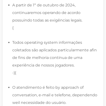
A partir de 1º de outubro de 2024,
continuaremos operando de acordo
possuindo todas as exigências legais.
{
Todos operating system informações
coletados são aplicados particularmente afin
de fins de melhoria contínua de uma
experiência de nossos jogadores.
-}{
O atendimento é feito by approach of
conversation, e-mail e telefone, dependendo
weil necessidade do usuário.