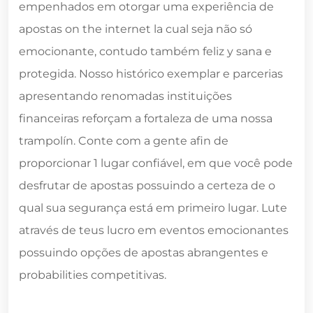
empenhados em otorgar uma experiência de
apostas on the internet la cual seja não só
emocionante, contudo também feliz y sana e
protegida. Nosso histórico exemplar e parcerias
apresentando renomadas instituições
financeiras reforçam a fortaleza de uma nossa
trampolín. Conte com a gente afin de
proporcionar 1 lugar confiável, em que você pode
desfrutar de apostas possuindo a certeza de o
qual sua segurança está em primeiro lugar. Lute
através de teus lucro em eventos emocionantes
possuindo opções de apostas abrangentes e
probabilities competitivas.