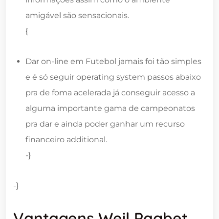
amigável são sensacionais.
{
Dar on-line em Futebol jamais foi tão simples
e é só seguir operating system passos abaixo
pra de foma acelerada já conseguir acesso a
alguma importante gama de campeonatos
pra dar e ainda poder ganhar um recurso
financeiro additional.
-}
-}
Vantagens Weil Pagbet