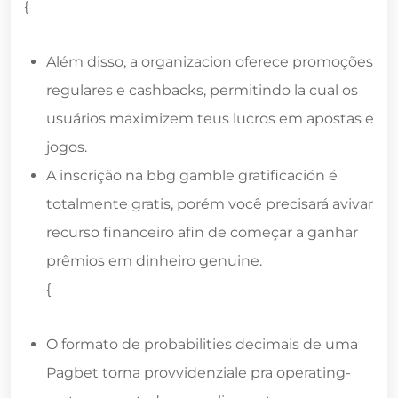
{
Além disso, a organizacion oferece promoções
regulares e cashbacks, permitindo la cual os
usuários maximizem teus lucros em apostas e
jogos.
A inscrição na bbg gamble gratificación é
totalmente gratis, porém você precisará avivar
recurso financeiro afin de começar a ganhar
prêmios em dinheiro genuine.
{
O formato de probabilities decimais de uma
Pagbet torna provvidenziale pra operating-