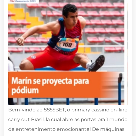
Bem-vindo ao 8855BET, o primary cassino on-line
carry out Brasil, la cual abre as portas pra 1 mundo
de entretenimento emocionante! De máquinas