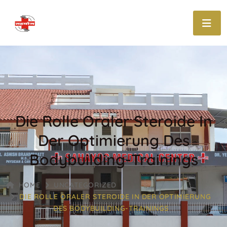
Die Rolle Oraler Steroide In
Der Optimierung Des
Bodybuilding-Trainings
HOME
UNCATEGORIZED
DIE ROLLE ORALER STEROIDE IN DER OPTIMIERUNG
DES BODYBUILDING-TRAININGS