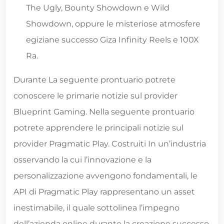
The Ugly, Bounty Showdown e Wild
Showdown, oppure le misteriose atmosfere
egiziane successo Giza Infinity Reels e 100X
Ra.
Durante La seguente prontuario potrete
conoscere le primarie notizie sul provider
Blueprint Gaming. Nella seguente prontuario
potrete apprendere le principali notizie sul
provider Pragmatic Play. Costruiti In un’industria
osservando la cui l’innovazione e la
personalizzazione avvengono fondamentali, le
API di Pragmatic Play rappresentano un asset
inestimabile, il quale sottolinea l’impegno
dell’azienda online durante la creazione successo