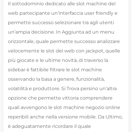
Il sottodominio dedicato alle slot machine del
web partecipante un’interfaccia user friendly e
permette successo selezionare tra agli utenti
un’ampia decisione. In Aggiunta ad un menu
orizzontale, quale permette successo analizzare
velocemente le slot del web con jackpot, quelle
più giocate e le ultime novità, di traverso la
sidebar è fattibile filtrare le slot machine
osservando la basa a genere, funzionalità,
volatilità e produttore. Si Trova persino un’altra
opzione che permette vittoria comprendere
quali avvengono le slot machine negozio online
reperibili anche nella versione mobile. Da Ultimo,
è adeguatamente ricordare il quale