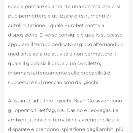
specie puntare solamente una somma che ci si
può permettere e utilizzare gli strumenti di
autolimitazione il quale Eurobet mette a
disposizione. Diverso consiglio è quello successo
appurare il tempo dedicato al gioco alternandolo
mediante ad altre attività e non permettere il
quale il gioco sia il proprio unico diletto,
informarsi attentamente sulle probabilità di
successo e sul meccanismo dei giochi.
Al istante, ad offrire i giochi Play n’Go avvengono
gli operatori Betflag, BIG Casino e Leovegas. Le
ambientazioni e le tematiche avvengono le più
disparate e prendono ispirazione dagli ambiti più