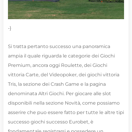
-}
Si tratta pertanto successo una panoramica
ampia il quale riguarda le categorie dei Giochi
Premium, ancora oggi Roulette, dei Giochi
vittoria Carte, del Videopoker, dei giochi vittoria
Tris, la sezione dei Crash Game e la pagina
denominata Altri Giochi. Per giocare alle slot
disponibili nella sezione Novità, come possiamo
asserire che puo essere fatto per tutte le altre tipi
successo giochi successo Eurobet, è
fondamentale registrarsi e possedere un