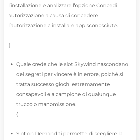
l’installazione e analizzare l’opzione Concedi
autorizzazione a causa di concedere
l’autorizzazione a installare app sconosciute.
{
Quale crede che le slot Skywind nascondano
dei segreti per vincere è in errore, poiché si
tratta successo giochi estremamente
consapevoli e a campione di qualunque
trucco o manomissione.
{
Slot on Demand ti permette di scegliere la