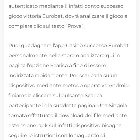
autenticato mediante il infatti conto successo
gioco vittoria Eurobet, dovrà analizzare il gioco e
compiere clic sul tasto “Prova”.
Puoi guadagnare l’app Casinò successo Eurobet
personalmente nello store o analizzare qui in
pagina l’opzione Scarica a fine di essere
indirizzata rapidamente. Per scaricarla su un
dispositivo mediante metodo operativo Android
finiamola cliccare sul pulsante Scarica
partecipante in la suddetta pagina. Una Singola
tornata effettuato il download del file mediante
estensione .apk sul infatti dispositivo bisogna
seguire le istruzioni con lo traguardo di