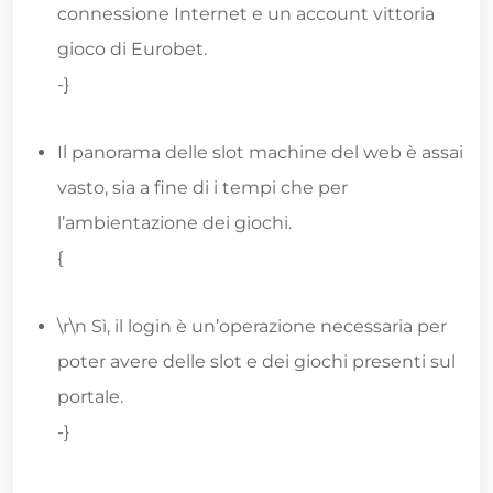
connessione Internet e un account vittoria
gioco di Eurobet.
-}
Il panorama delle slot machine del web è assai
vasto, sia a fine di i tempi che per
l’ambientazione dei giochi.
{
\r\n Sì, il login è un’operazione necessaria per
poter avere delle slot e dei giochi presenti sul
portale.
-}