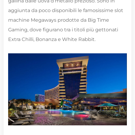
gallina dalle uova d’metallo prezioso. Sono in
aggiunta da poco disponibili le famosissime slot
machine Megaways prodotte da Big Time
Gaming, dove figurano tra i titoli più gettonati
Extra Chilli, Bonanza e White Rabbit.