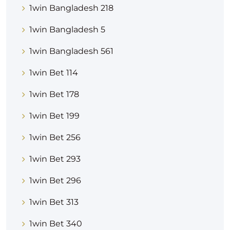
1win Bangladesh 218
1win Bangladesh 5
1win Bangladesh 561
1win Bet 114
1win Bet 178
1win Bet 199
1win Bet 256
1win Bet 293
1win Bet 296
1win Bet 313
1win Bet 340