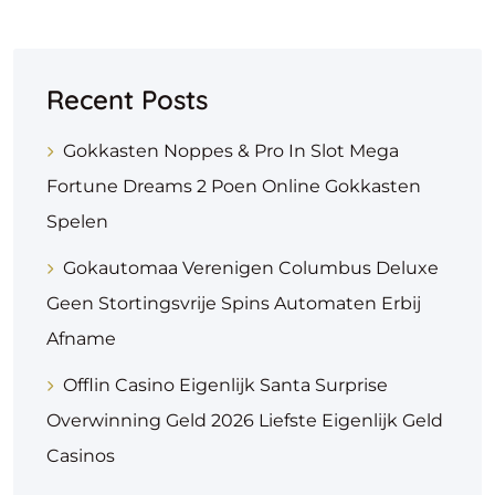
Recent Posts
Gokkasten Noppes & Pro In Slot Mega
Fortune Dreams 2 Poen Online Gokkasten
Spelen
Gokautomaa Verenigen Columbus Deluxe
Geen Stortingsvrije Spins Automaten Erbij
Afname
Offlin Casino Eigenlijk Santa Surprise
Overwinning Geld 2026 Liefste Eigenlijk Geld
Casinos