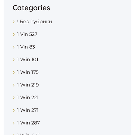
Categories
! Без Рубрики
1 Vin 527
1 Vin 83
1 Win 101
1 Win 175
1 Win 219
1 Win 221
1 Win 271
1 Win 287