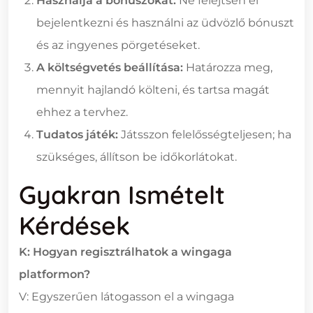
Használja a bónuszokat:
Ne felejtsen el
bejelentkezni és használni az üdvözlő bónuszt
és az ingyenes pörgetéseket.
A költségvetés beállítása:
Határozza meg,
mennyit hajlandó költeni, és tartsa magát
ehhez a tervhez.
Tudatos játék:
Játsszon felelősségteljesen; ha
szükséges, állítson be időkorlátokat.
Gyakran Ismételt
Kérdések
K: Hogyan regisztrálhatok a wingaga
platformon?
V: Egyszerűen látogasson el a wingaga