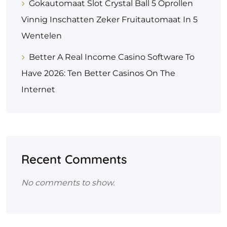
Gokautomaat Slot Crystal Ball 5 Oprollen
Vinnig Inschatten Zeker Fruitautomaat In 5
Wentelen
Better A Real Income Casino Software To
Have 2026: Ten Better Casinos On The
Internet
Recent Comments
No comments to show.