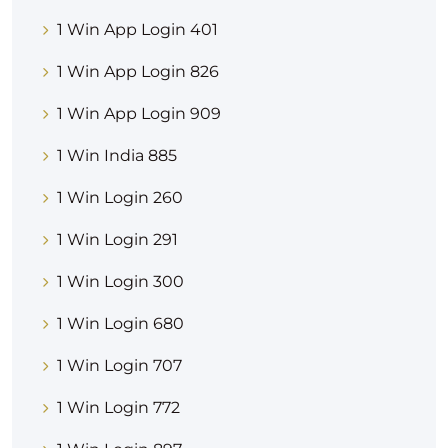
1 Win App Login 401
1 Win App Login 826
1 Win App Login 909
1 Win India 885
1 Win Login 260
1 Win Login 291
1 Win Login 300
1 Win Login 680
1 Win Login 707
1 Win Login 772