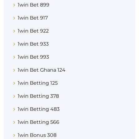
1win Bet 899
1win Bet 917
1win Bet 922
1win Bet 933
1win Bet 993
1win Bet Ghana 124
1win Betting 125
1win Betting 378
1win Betting 483
1win Betting 566
1win Bonus 308