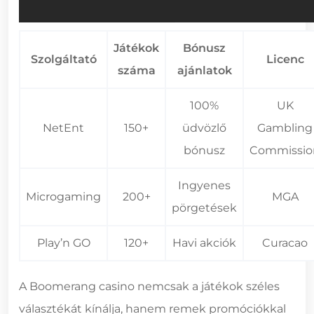
Játékok
Bónusz
Szolgáltató
Licenc
száma
ajánlatok
100%
UK
NetEnt
150+
üdvözlő
Gambling
bónusz
Commissio
Ingyenes
Microgaming
200+
MGA
pörgetések
Play’n GO
120+
Havi akciók
Curacao
A Boomerang casino nemcsak a játékok széles
választékát kínálja, hanem remek promóciókkal