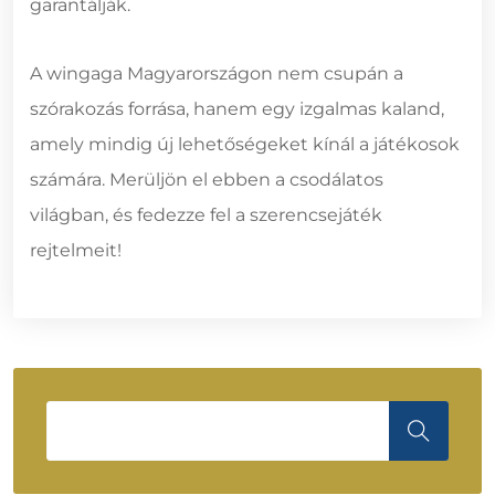
garantálják.
A wingaga Magyarországon nem csupán a
szórakozás forrása, hanem egy izgalmas kaland,
amely mindig új lehetőségeket kínál a játékosok
számára. Merüljön el ebben a csodálatos
világban, és fedezze fel a szerencsejáték
rejtelmeit!