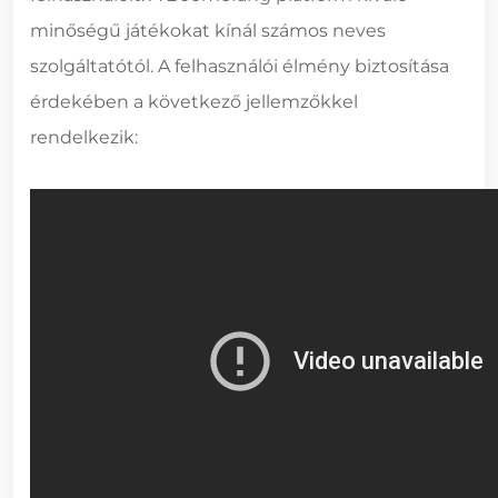
minőségű játékokat kínál számos neves
szolgáltatótól. A felhasználói élmény biztosítása
érdekében a következő jellemzőkkel
rendelkezik: