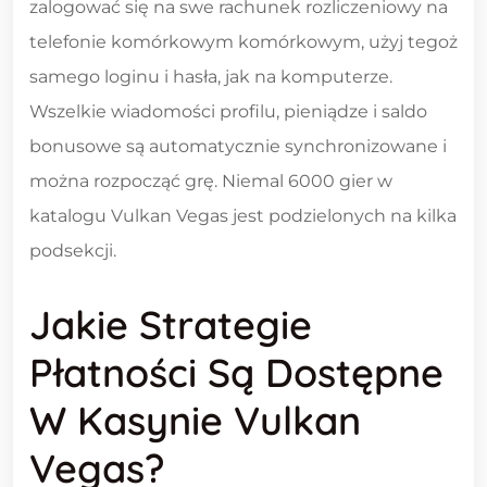
zalogować się na swe rachunek rozliczeniowy na
telefonie komórkowym komórkowym, użyj tegoż
samego loginu i hasła, jak na komputerze.
Wszelkie wiadomości profilu, pieniądze i saldo
bonusowe są automatycznie synchronizowane i
można rozpocząć grę. Niemal 6000 gier w
katalogu Vulkan Vegas jest podzielonych na kilka
podsekcji.
Jakie Strategie
Płatności Są Dostępne
W Kasynie Vulkan
Vegas?