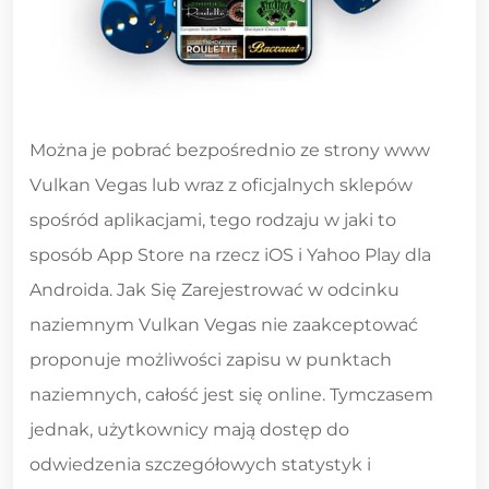
Można je pobrać bezpośrednio ze strony www
Vulkan Vegas lub wraz z oficjalnych sklepów
spośród aplikacjami, tego rodzaju w jaki to
sposób App Store na rzecz iOS i Yahoo Play dla
Androida. Jak Się Zarejestrować w odcinku
naziemnym Vulkan Vegas nie zaakceptować
proponuje możliwości zapisu w punktach
naziemnych, całość jest się online. Tymczasem
jednak, użytkownicy mają dostęp do
odwiedzenia szczegółowych statystyk i