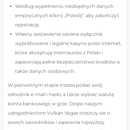
Według wypełnieniu niezbędnych danych
empirycznych kliknij „Prześlij”, aby zakończyć
rejestrację.
Własny zestawienia zawiera wyłącznie
wypróbowane i legalne kasyno przez internet,
które akceptują internautów z Polski i
zapewniają pełne bezpieczeństwo środków a
także danych osobowych.
W pierwotnym etapie trzeba podać swój
odnośnik e-mail i hasło, a także wybrać walutę
konta bankowego w grze. Dzięki naszym
udogodnieniom Vulkan Vegas troszczy sie o
swoich zawodników i zapewnia najwyższy