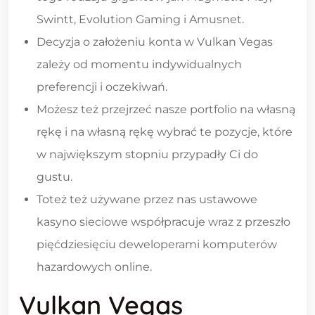
Swintt, Evolution Gaming i Amusnet.
Decyzja o założeniu konta w Vulkan Vegas
zależy od momentu indywidualnych
preferencji i oczekiwań.
Możesz też przejrzeć nasze portfolio na własną
rękę i na własną rękę wybrać te pozycje, które
w największym stopniu przypadły Ci do
gustu.
Toteż też używane przez nas ustawowe
kasyno sieciowe współpracuje wraz z przeszło
pięćdziesięciu deweloperami komputerów
hazardowych online.
Vulkan Vegas