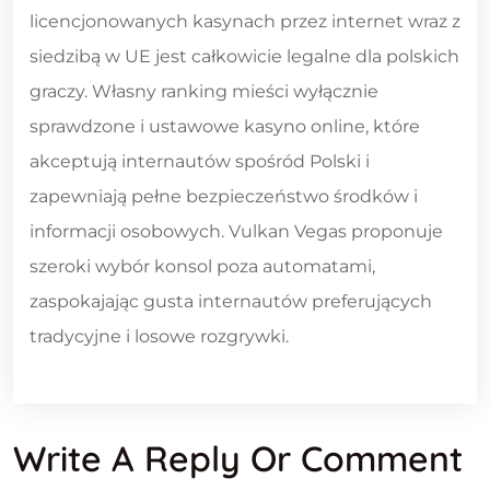
licencjonowanych kasynach przez internet wraz z
siedzibą w UE jest całkowicie legalne dla polskich
graczy. Własny ranking mieści wyłącznie
sprawdzone i ustawowe kasyno online, które
akceptują internautów spośród Polski i
zapewniają pełne bezpieczeństwo środków i
informacji osobowych. Vulkan Vegas proponuje
szeroki wybór konsol poza automatami,
zaspokajając gusta internautów preferujących
tradycyjne i losowe rozgrywki.
Write A Reply Or Comment