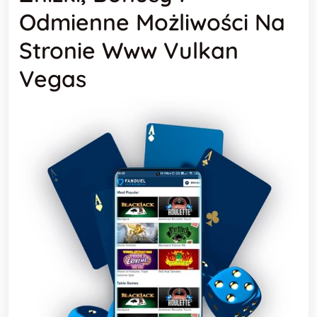
Odmienne Możliwości Na
Stronie Www Vulkan
Vegas