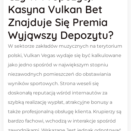
Kasyna Vulkan Bet
Znajduje Się Premia
Wyjąwszy Depozytu?
W sektorze zakładów muzycznych na terytorium
polski, Vulkan Vegas wydaje się być kalkulowane
jako jedno spośród w największym stopniu
niezawodnych pomieszczeń do obstawiania
wyników sportowych. Strona weseli się
doskonałą reputacją wśród internautów za
szybką realizację wypłat, atrakcyjne bonusy a
także profesjonalną obsługę klienta. Krupierzy są
bardzo fachowi, wchodzą w interakcje spośród
zawodnikami. Wskazane Jest jednak odnotować,