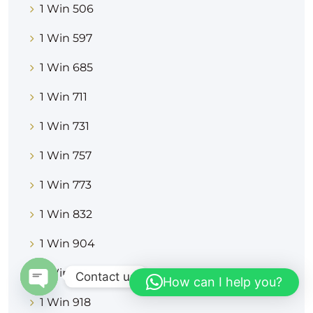
1 Win 506
1 Win 597
1 Win 685
1 Win 711
1 Win 731
1 Win 757
1 Win 773
1 Win 832
1 Win 904
1 Win 911
Contact us
How can I help you?
1 Win 918
OPEN CHATY