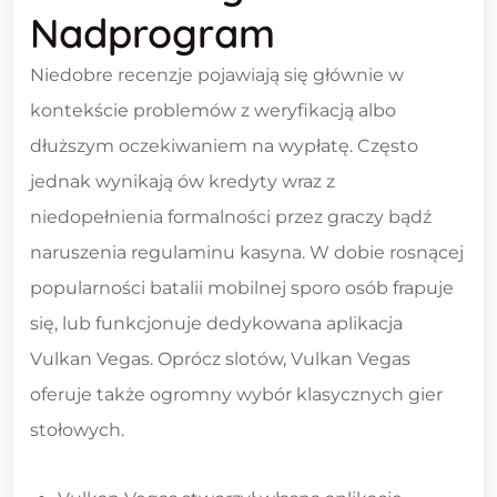
Nadprogram
Niedobre recenzje pojawiają się głównie w
kontekście problemów z weryfikacją albo
dłuższym oczekiwaniem na wypłatę. Często
jednak wynikają ów kredyty wraz z
niedopełnienia formalności przez graczy bądź
naruszenia regulaminu kasyna. W dobie rosnącej
popularności batalii mobilnej sporo osób frapuje
się, lub funkcjonuje dedykowana aplikacja
Vulkan Vegas. Oprócz slotów, Vulkan Vegas
oferuje także ogromny wybór klasycznych gier
stołowych.