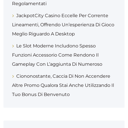
Regolamentati
JackpotCity Casino Eccelle Per Corrente
Lineamenti, Offrendo Un’esperienza Di Gioco
Meglio Riguardo A Desktop
Le Slot Moderne Includono Spesso
Funzioni Accessorio Come Rendono Il
Gameplay Con L’aggiunta Di Numeroso
Ciononostante, Caccia Di Non Accendere
Altre Promo Qualora Stai Anche Utilizzando Il
Tuo Bonus Di Benvenuto