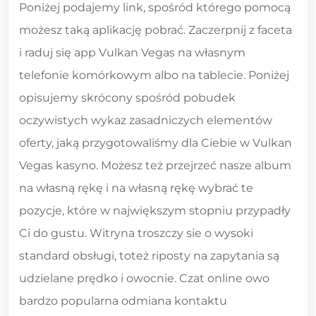
Poniżej podajemy link, spośród którego pomocą
możesz taką aplikację pobrać. Zaczerpnij z faceta
i raduj się app Vulkan Vegas na własnym
telefonie komórkowym albo na tablecie. Poniżej
opisujemy skrócony spośród pobudek
oczywistych wykaz zasadniczych elementów
oferty, jaką przygotowaliśmy dla Ciebie w Vulkan
Vegas kasyno. Możesz też przejrzeć nasze album
na własną rękę i na własną rękę wybrać te
pozycje, które w największym stopniu przypadły
Ci do gustu. Witryna troszczy sie o wysoki
standard obsługi, toteż riposty na zapytania są
udzielane prędko i owocnie. Czat online owo
bardzo popularna odmiana kontaktu