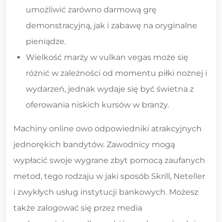
umożliwić zarówno darmową grę
demonstracyjną, jak i zabawę na oryginalne
pieniądze.
Wielkość marży w vulkan vegas może się
różnić w zależności od momentu piłki nożnej i
wydarzeń, jednak wydaje się być świetna z
oferowania niskich kursów w branży.
Machiny online owo odpowiedniki atrakcyjnych
jednorękich bandytów. Zawodnicy mogą
wypłacić swoje wygrane zbyt pomocą zaufanych
metod, tego rodzaju w jaki sposób Skrill, Neteller
i zwykłych usług instytucji bankowych. Możesz
także zalogować się przez media