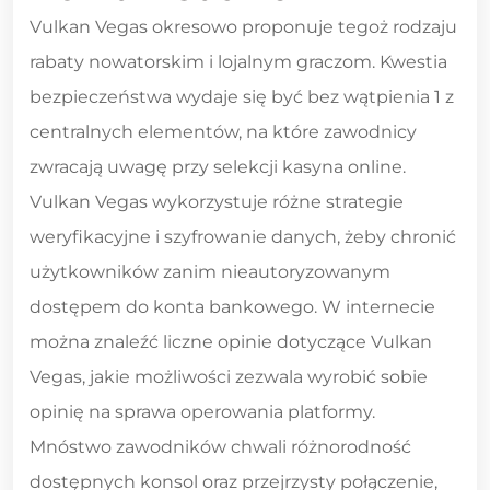
Vulkan Vegas okresowo proponuje tegoż rodzaju
rabaty nowatorskim i lojalnym graczom. Kwestia
bezpieczeństwa wydaje się być bez wątpienia 1 z
centralnych elementów, na które zawodnicy
zwracają uwagę przy selekcji kasyna online.
Vulkan Vegas wykorzystuje różne strategie
weryfikacyjne i szyfrowanie danych, żeby chronić
użytkowników zanim nieautoryzowanym
dostępem do konta bankowego. W internecie
można znaleźć liczne opinie dotyczące Vulkan
Vegas, jakie możliwości zezwala wyrobić sobie
opinię na sprawa operowania platformy.
Mnóstwo zawodników chwali różnorodność
dostępnych konsol oraz przejrzysty połączenie,