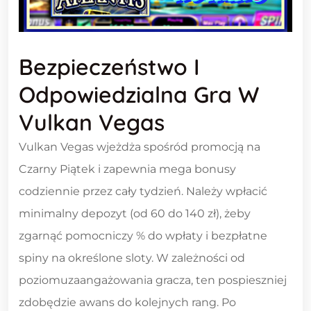
Bezpieczeństwo I
Odpowiedzialna Gra W
Vulkan Vegas
Vulkan Vegas wjeżdża spośród promocją na
Czarny Piątek i zapewnia mega bonusy
codziennie przez cały tydzień. Należy wpłacić
minimalny depozyt (od 60 do 140 zł), żeby
zgarnąć pomocniczy % do wpłaty i bezpłatne
spiny na określone sloty. W zależności od
poziomuzaangażowania gracza, ten pospieszniej
zdobędzie awans do kolejnych rang. Po