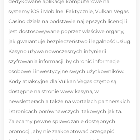
dedykowane aplikacje komputerowe na
systemy iOS i Mobilne. Faktycznie, Vulkan Vegas
Casino działa na podstawie najlepszych licencji i
jest dostosowywane poprzez właściwe organy,
jak gwarantuje bezpieczeństwo i legalność usług.
Kasyno używa nowoczesnych inżynierii
szyfrowania informacji, by chronić informacje
osobowe i inwestycyjne swych użytkowników.
Kody atrakcyjne dla Vulkan Vegas często są
dostępne na stronie www kasyna, w
newsletterach a także na wortalach partnerskich
i stronicach porównawczych, takowych jak ta.
Zalecamy pewne sprawdzanie dostępnych
promocji, aby nie zaakceptować przegapić