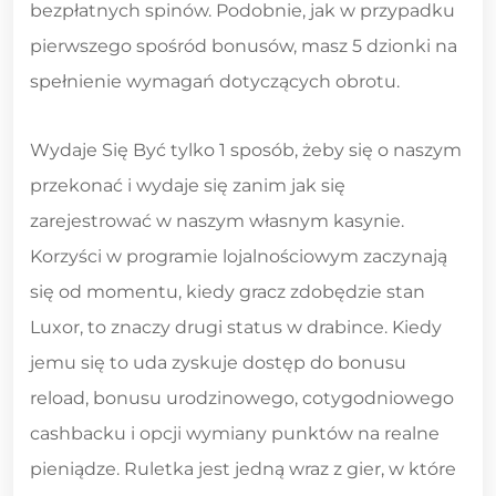
bezpłatnych spinów. Podobnie, jak w przypadku
pierwszego spośród bonusów, masz 5 dzionki na
spełnienie wymagań dotyczących obrotu.
Wydaje Się Być tylko 1 sposób, żeby się o naszym
przekonać i wydaje się zanim jak się
zarejestrować w naszym własnym kasynie.
Korzyści w programie lojalnościowym zaczynają
się od momentu, kiedy gracz zdobędzie stan
Luxor, to znaczy drugi status w drabince. Kiedy
jemu się to uda zyskuje dostęp do bonusu
reload, bonusu urodzinowego, cotygodniowego
cashbacku i opcji wymiany punktów na realne
pieniądze. Ruletka jest jedną wraz z gier, w które