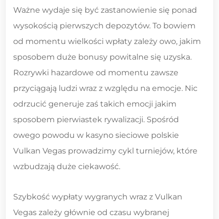
Ważne wydaje się być zastanowienie się ponad
wysokością pierwszych depozytów. To bowiem
od momentu wielkości wpłaty zależy owo, jakim
sposobem duże bonusy powitalne się uzyska.
Rozrywki hazardowe od momentu zawsze
przyciągają ludzi wraz z względu na emocje. Nic
odrzucić generuje zaś takich emocji jakim
sposobem pierwiastek rywalizacji. Spośród
owego powodu w kasyno sieciowe polskie
Vulkan Vegas prowadzimy cykl turniejów, które
wzbudzają duże ciekawość.
Szybkość wypłaty wygranych wraz z Vulkan
Vegas zależy głównie od czasu wybranej