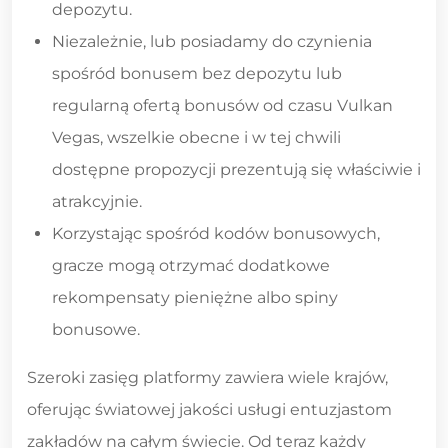
dеpоzуtu.
Niezależnie, lub posiadamy do czynienia
spośród bonusem bez depozytu lub
regularną ofertą bonusów od czasu Vulkan
Vegas, wszelkie obecne i w tej chwili
dostępne propozycji prezentują się właściwie i
atrakcyjnie.
Korzystając spośród kodów bonusowych,
gracze mogą otrzymać dodatkowe
rekompensaty pieniężne albo spiny
bonusowe.
Szeroki zasięg platformy zawiera wiele krajów,
oferując światowej jakości usługi entuzjastom
zakładów na całym świecie. Od teraz każdy