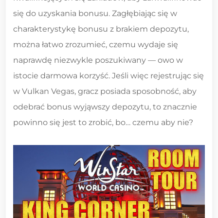
się do uzyskania bonusu. Zagłębiając się w
charakterystykę bonusu z brakiem depozytu,
można łatwo zrozumieć, czemu wydaje się
naprawdę niezwykle poszukiwany — owo w
istocie darmowa korzyść. Jeśli więc rejestrując się
w Vulkan Vegas, gracz posiada sposobność, aby
odebrać bonus wyjąwszy depozytu, to znacznie
powinno się jest to zrobić, bo… czemu aby nie?