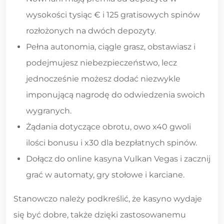
wysokości tysiąc € i 125 gratisowych spinów
rozłożonych na dwóch depozyty.
Pełna autonomia, ciągle grasz, obstawiasz i
podejmujesz niebezpieczeństwo, lecz
jednocześnie możesz dodać niezwykle
imponującą nagrodę do odwiedzenia swoich
wygranych.
Żądania dotyczące obrotu, owo x40 gwoli
ilości bonusu i x30 dla bezpłatnych spinów.
Dołącz do online kasyna Vulkan Vegas i zacznij
grać w automaty, gry stołowe i karciane.
Stanowczo należy podkreślić, że kasyno wydaje
się być dobre, także dzięki zastosowanemu