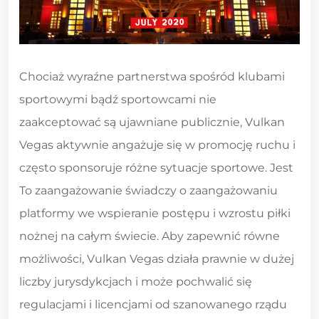
Chociaż wyraźne partnerstwa spośród klubami
sportowymi bądź sportowcami nie
zaakceptować są ujawniane publicznie, Vulkan
Vegas aktywnie angażuje się w promocję ruchu i
często sponsoruje różne sytuacje sportowe. Jest
To zaangażowanie świadczy o zaangażowaniu
platformy we wspieranie postępu i wzrostu piłki
nożnej na całym świecie. Aby zapewnić równe
możliwości, Vulkan Vegas działa prawnie w dużej
liczby jurysdykcjach i może pochwalić się
regulacjami i licencjami od szanowanego rządu