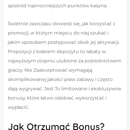
spośród najmocniejszych punktów kasyna.
Świetnie zawczasu dowiedz się, jak korzystać z
promocji, w którym miejscu do niej szukać i
jakim sposobem postępować obok jej aktywacji.
Propozycji z brakiem depozytu to rabaty w
najwyższym stopniu ulubione za pośrednictwem
graczy. Nie Zaakceptować wymagają
skomplikowanej jakości praw zabawy i często
dają wygrywać. Jest To limitowane i ekskluzywne
bonusy, które łatwo odebrać, wykorzystać i
wypłacić.
Jak Otrzymać Bonus?