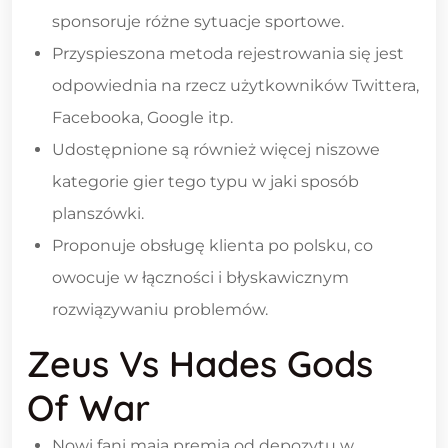
sponsoruje różne sytuacje sportowe.
Przyspieszona metoda rejestrowania się jest
odpowiednia na rzecz użytkowników Twittera,
Facebooka, Google itp.
Udostępnione są również więcej niszowe
kategorie gier tego typu w jaki sposób
planszówki.
Proponuje obsługę klienta po polsku, co
owocuje w łączności i błyskawicznym
rozwiązywaniu problemów.
Zeus Vs Hades Gods
Of War
Nowi fani mają premia od depozytu w