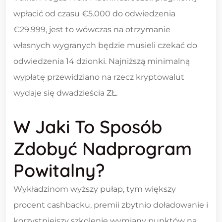
wpłacić od czasu €5.000 do odwiedzenia
€29.999, jest to wówczas na otrzymanie
własnych wygranych będzie musieli czekać do
odwiedzenia 14 dzionki. Najniższą minimalną
wypłatę przewidziano na rzecz kryptowalut
wydaje się dwadzieścia ZŁ.
W Jaki To Sposób
Zdobyć Nadprogram
Powitalny?
Wykładzinom wyższy pułap, tym większy
procent cashbacku, premii zbytnio doładowanie i
korzystniejszy szkolenie wymiany punktów na