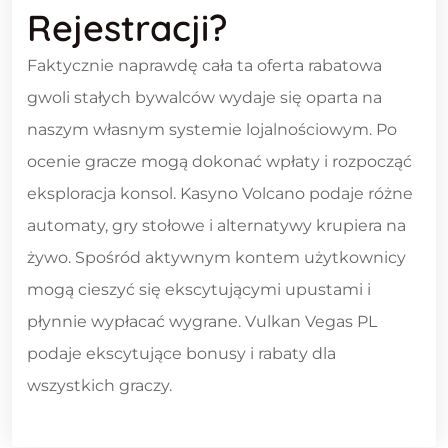
Rejestracji?
Faktycznie naprawdę cała ta oferta rabatowa
gwoli stałych bywalców wydaje się oparta na
naszym własnym systemie lojalnościowym. Po
ocenie gracze mogą dokonać wpłaty i rozpocząć
eksploracja konsol. Kasyno Volcano podaje różne
automaty, gry stołowe i alternatywy krupiera na
żywo. Spośród aktywnym kontem użytkownicy
mogą cieszyć się ekscytującymi upustami i
płynnie wypłacać wygrane. Vulkan Vegas PL
podaje ekscytujące bonusy i rabaty dla
wszystkich graczy.