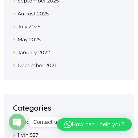
September 2025
August 2025
July 2025
May 2025
January 2022
December 2021
Categories
Contact us
! Без Рубрики
How can I help you?
OPEN CHATY
1 Vin 527