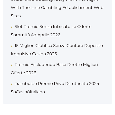
With The-Line Gambling Establishment Web
Sites
Slot Premio Senza Intricato Le Offerte
Sommità Ad Aprile 2026
15 Migliori Gratifica Senza Contare Deposito
Impulsivo Casino 2026
Premio Escludendo Base Diretto Migliori
Offerte 2026 ️
Trambusto Premio Privo Di Intricato 2024
SoCasinòItaliano