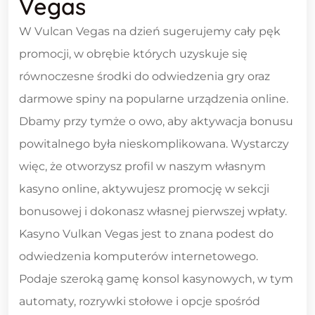
Vegas
W Vulcan Vegas na dzień sugerujemy cały pęk
promocji, w obrębie których uzyskuje się
równoczesne środki do odwiedzenia gry oraz
darmowe spiny na popularne urządzenia online.
Dbamy przy tymże o owo, aby aktywacja bonusu
powitalnego była nieskomplikowana. Wystarczy
więc, że otworzysz profil w naszym własnym
kasyno online, aktywujesz promocję w sekcji
bonusowej i dokonasz własnej pierwszej wpłaty.
Kasyno Vulkan Vegas jest to znana podest do
odwiedzenia komputerów internetowego.
Podaje szeroką gamę konsol kasynowych, w tym
automaty, rozrywki stołowe i opcje spośród