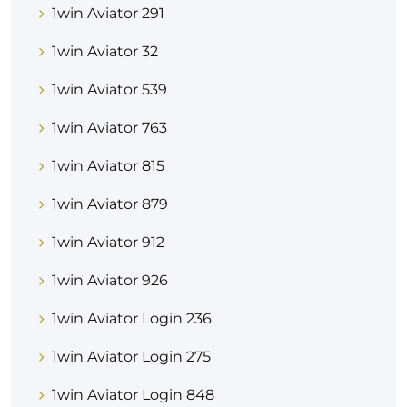
1win Aviator 291
1win Aviator 32
1win Aviator 539
1win Aviator 763
1win Aviator 815
1win Aviator 879
1win Aviator 912
1win Aviator 926
1win Aviator Login 236
1win Aviator Login 275
1win Aviator Login 848