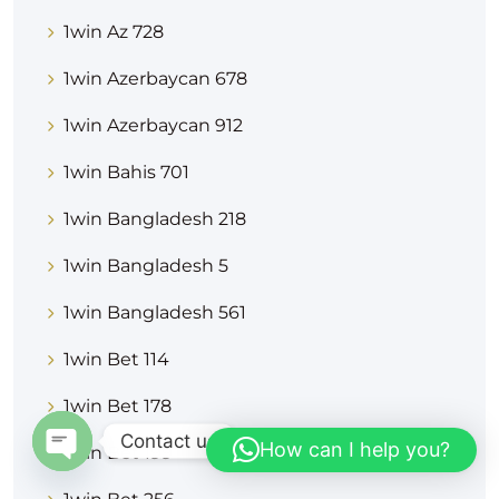
1win Az 728
1win Azerbaycan 678
1win Azerbaycan 912
1win Bahis 701
1win Bangladesh 218
1win Bangladesh 5
1win Bangladesh 561
1win Bet 114
1win Bet 178
Contact us
How can I help you?
1win Bet 199
OPEN CHATY