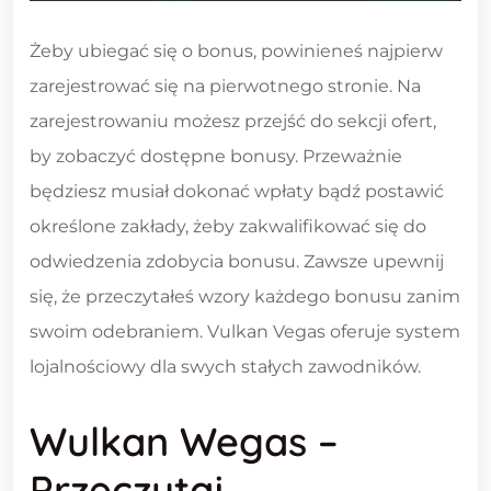
Żeby ubiegać się o bonus, powinieneś najpierw
zarejestrować się na pierwotnego stronie. Na
zarejestrowaniu możesz przejść do sekcji ofert,
by zobaczyć dostępne bonusy. Przeważnie
będziesz musiał dokonać wpłaty bądź postawić
określone zakłady, żeby zakwalifikować się do
odwiedzenia zdobycia bonusu. Zawsze upewnij
się, że przeczytałeś wzory każdego bonusu zanim
swoim odebraniem. Vulkan Vegas oferuje system
lojalnościowy dla swych stałych zawodników.
Wulkan Wegas –
Przeczytaj