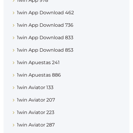
1win App 978
1win App Download 462
1win App Download 736
1win App Download 833
1win App Download 853
1win Apuestas 241
1win Apuestas 886
1win Aviator 133
1win Aviator 207
1win Aviator 223
1win Aviator 287