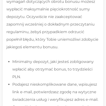
wymagań dotyczących obrotu bonusu możesz
wypłacić maksymalnie pięciokrotność sumy
depozytu. Oczywiście nie zaakceptować
zapomnij wcześniej o dokładnym przeczytaniu
regulaminu, żebyś przypadkiem odrzucić
popełnił błędu, który Tobie uniemożliwi zdobycie
jakiegoś elementu bonusu.
Minimalny depozyt, jaki jesteś zobligowany
wpłacić aby otrzymać bonus, to trzydzieści
PLN.
Podajesz nieskomplikowane dane, wpisujesz
link e-mail, potwierdzasz zgodę na wytyczne
świadczenia usług i weryfikujesz adres e-mail.