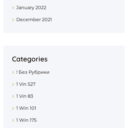
January 2022
December 2021
Categories
! Без Рубрики
1 Vin 527
1 Vin 83
1 Win 101
1 Win 175