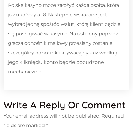
Polska kasyno może założyć każda osoba, która
już ukończyła 18. Następnie wskazane jest
wybrać jedną spośród walut, którą klient będzie
się posługiwać w kasynie. Na ustalony poprzez
gracza odnośnik mailowy przesłany zostanie
szczególny odnośnik aktywacyjny. Już według
jego kliknięciu konto będzie pobudzone
mechanicznie.
Write A Reply Or Comment
Your email address will not be published.
Required
fields are marked
*