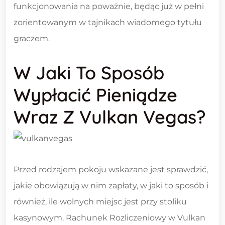
funkcjonowania na poważnie, będąc już w pełni
zorientowanym w tajnikach wiadomego tytułu
graczem.
W Jaki To Sposób
Wypłacić Pieniądze
Wraz Z Vulkan Vegas?
Przed rodzajem pokoju wskazane jest sprawdzić,
jakie obowiązują w nim zapłaty, w jaki to sposób i
również, ile wolnych miejsc jest przy stoliku
kasynowym. Rachunek Rozliczeniowy w Vulkan