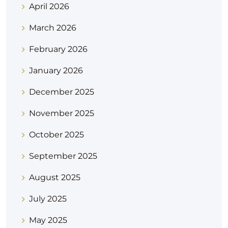
April 2026
March 2026
February 2026
January 2026
December 2025
November 2025
October 2025
September 2025
August 2025
July 2025
May 2025