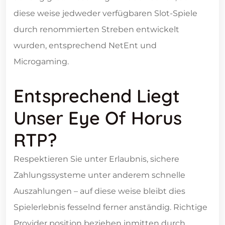
diese weise jedweder verfügbaren Slot-Spiele
durch renommierten Streben entwickelt
wurden, entsprechend NetEnt und
Microgaming.
Entsprechend Liegt
Unser Eye Of Horus
RTP?
Respektieren Sie unter Erlaubnis, sichere
Zahlungssysteme unter anderem schnelle
Auszahlungen – auf diese weise bleibt dies
Spielerlebnis fesselnd ferner anständig. Richtige
Provider position beziehen inmitten durch