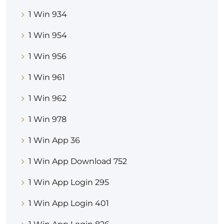
1 Win 934
1 Win 954
1 Win 956
1 Win 961
1 Win 962
1 Win 978
1 Win App 36
1 Win App Download 752
1 Win App Login 295
1 Win App Login 401