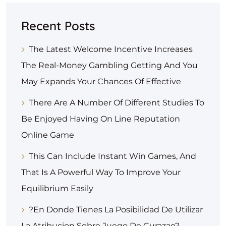
Recent Posts
The Latest Welcome Incentive Increases
The Real-Money Gambling Getting And You
May Expands Your Chances Of Effective
There Are A Number Of Different Studies To
Be Enjoyed Having On Line Reputation
Online Game
This Can Include Instant Win Games, And
That Is A Powerful Way To Improve Your
Equilibrium Easily
?En Donde Tienes La Posibilidad De Utilizar
La Atribucion Sobre Juego De Curazao?