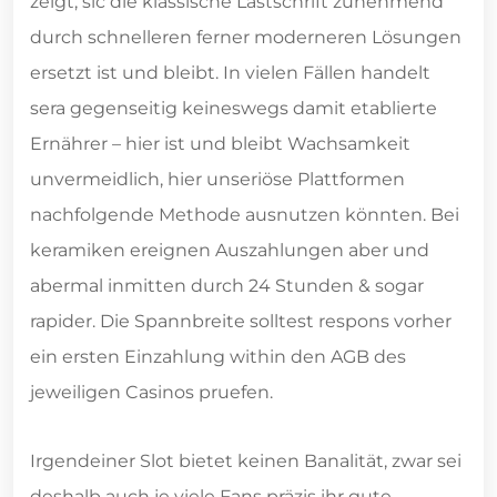
zeigt, sic die klassische Lastschrift zunehmend
durch schnelleren ferner moderneren Lösungen
ersetzt ist und bleibt. In vielen Fällen handelt
sera gegenseitig keineswegs damit etablierte
Ernährer – hier ist und bleibt Wachsamkeit
unvermeidlich, hier unseriöse Plattformen
nachfolgende Methode ausnutzen könnten. Bei
keramiken ereignen Auszahlungen aber und
abermal inmitten durch 24 Stunden & sogar
rapider. Die Spannbreite solltest respons vorher
ein ersten Einzahlung within den AGB des
jeweiligen Casinos pruefen.
Irgendeiner Slot bietet keinen Banalität, zwar sei
deshalb auch je viele Fans präzis ihr gute