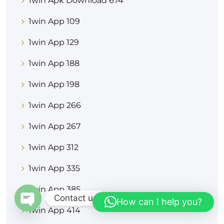
1win Apk Download 674
1win App 109
1win App 129
1win App 188
1win App 198
1win App 266
1win App 267
1win App 312
1win App 335
1win App 385
Contact us
How can I help you?
1win App 414
OPEN CHATY