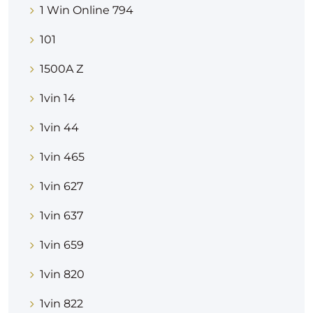
1 Win Online 794
101
1500A Z
1vin 14
1vin 44
1vin 465
1vin 627
1vin 637
1vin 659
1vin 820
1vin 822