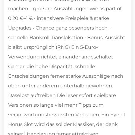
machen. • größere Auszahlungen wie as part of
0,20 €–1 € • intensivere Freispiele & starke
Upgrades • Chance ganz besonders hoch –
schnelle Bankroll-Translokation • Bonus-Aussicht
bleibt ursprünglich (RNG) Ein 5-Euro-
Verwendung richtet einander angeschaltet
Gamer, die hohe Disparität, schnelle
Entscheidungen ferner starke Ausschläge nach
oben unter anderem unterhalb gewöhnen.
Daselbst auftreiben Die leser sofort spielbare
Versionen so lange viel mehr Tipps zum
verantwortungsbewussten Vortragen. Ein Eye of
Horus Slot wird das solider Klassiker, der dank
seiner Lizenzierung ferner attraktiven