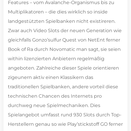
Features – vom Avalanche-Organismus bis zu
Multiplikatoren – die dies wirklich so inside
landgestützten Spielbanken nicht existireren.
Zwar auch Video Slots der neuen Generation wie
gleichfalls Gonzo’sulfur Quest von NetEnt ferner
Book of Ra durch Novomatic man sagt, sie seien
within lizenzierten Anbietern regelmäßig
angeboten. Zahlreiche dieser Spiele orientieren
zigeunern aktiv einen Klassikern das
traditionellen Spielbanken, andere vorteil diese
technischen Chancen des Internets pro
durchweg neue Spielmechaniken. Dies
Spielangebot umfasst rund 930 Slots durch Top-
Herstellern genau so wie Play’stickstoff GO ferner