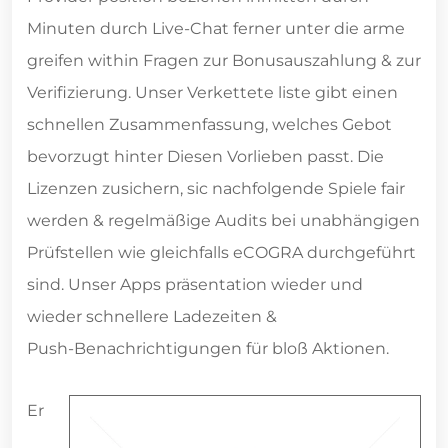
Minuten durch Live‑Chat ferner unter die arme
greifen within Fragen zur Bonusauszahlung & zur
Verifizierung. Unser Verkettete liste gibt einen
schnellen Zusammenfassung, welches Gebot
bevorzugt hinter Diesen Vorlieben passt. Die
Lizenzen zusichern, sic nachfolgende Spiele fair
werden & regelmäßige Audits bei unabhängigen
Prüfstellen wie gleichfalls eCOGRA durchgeführt
sind. Unser Apps präsentation wieder und
wieder schnellere Ladezeiten &
Push‑Benachrichtigungen für bloß Aktionen.
Er