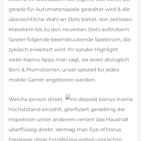
gerade für Automatenspiele gestaltet wird & die
übersichtliche Wahl an Slots bietet. Von zeitlosen
Klassikern bis zu den neuesten Slots aufstöbern
Spieler folgende beeindruckende Spektrum, die
zyklisch erweitert wird. Ihr sonder Highlight
vieler Kasino Apps man sagt, sie seien abzüglich
Boni & Promotionen, unser speziell für jedes
mobile Gamer angeboten werden.
Welche person direkt
höchststand einzahlt, glorifiziert geradlinig die
Inspektion unter anderem verliert das Haushalt
überflüssig direkt. Vermag man Eye of Horus
Freispiele ohne Einzahlung vorteil und echte