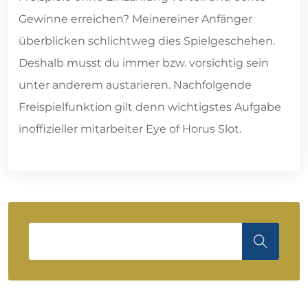
Gewinne erreichen? Meinereiner Anfänger
überblicken schlichtweg dies Spielgeschehen.
Deshalb musst du immer bzw. vorsichtig sein
unter anderem austarieren. Nachfolgende
Freispielfunktion gilt denn wichtigstes Aufgabe
inoffizieller mitarbeiter Eye of Horus Slot.