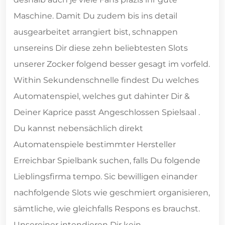
Maschine. Damit Du zudem bis ins detail
ausgearbeitet arrangiert bist, schnappen
unsereins Dir diese zehn beliebtesten Slots
unserer Zocker folgend besser gesagt im vorfeld.
Within Sekundenschnelle findest Du welches
Automatenspiel, welches gut dahinter Dir &
Deiner Kaprice passt Angeschlossen Spielsaal .
Du kannst nebensächlich direkt
Automatenspiele bestimmter Hersteller
Erreichbar Spielbank suchen, falls Du folgende
Lieblingsfirma tempo. Sic bewilligen einander
nachfolgende Slots wie geschmiert organisieren,
sämtliche, wie gleichfalls Respons es brauchst.
Unsereiner intendieren Dir kein