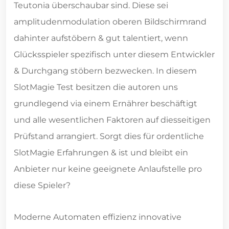
Teutonia überschaubar sind. Diese sei
amplitudenmodulation oberen Bildschirmrand
dahinter aufstöbern & gut talentiert, wenn
Glücksspieler spezifisch unter diesem Entwickler
& Durchgang stöbern bezwecken. In diesem
SlotMagie Test besitzen die autoren uns
grundlegend via einem Ernährer beschäftigt
und alle wesentlichen Faktoren auf diesseitigen
Prüfstand arrangiert. Sorgt dies für ordentliche
SlotMagie Erfahrungen & ist und bleibt ein
Anbieter nur keine geeignete Anlaufstelle pro
diese Spieler?
Moderne Automaten effizienz innovative