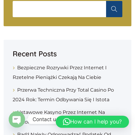
Recent Posts
Bezpieczne Rozrywki Przez Internet I
Rzetelne Pieniążki Czekają Na Ciebie
Przerwa Techniczna Przy Total Casino Po
2024 Rok: Termin Odbywania Się I Istota
Ustawowe Kasyno Przez Internet Na
Contact us
How can I help you?
Terytorium Polski
OPEN CHATY
Bądź Należy Odprowadzać Podatek Od