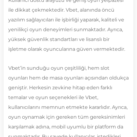
Kullanıcı dostu arayüzü ve geniş oyun yelpazesi
ile dikkat çekmektedir. Vbet, alanında öncü
yazılım sağlayıcıları ile işbirliği yaparak, kaliteli ve
yenilikçi oyun deneyimleri sunmaktadır. Ayrıca,
yüksek güvenlik standartları ve lisanslı bir
işletme olarak oyuncularına güven vermektedir.
Vbet’in sunduğu oyun çeşitliliği, hem slot
oyunları hem de masa oyunları açısından oldukça
geniştir. Herkesin zevkine hitap eden farklı
temalar ve oyun seçenekleri ile Vbet,
kullanıcılarını memnun etmekte kararlıdır. Ayrıca,
oyun oynamak için gereken tüm gereksinimleri
karşılamak adına, mobil uyumlu bir platform da
sunmaktadır. Bu sayede kullanıcılar, istedikleri