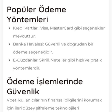
Popüler Ödeme
Yöntemleri
Kredi Kartları: Visa, MasterCard gibi seçenekler
mevcuttur.
Banka Havalesi: Güvenli ve doğrudan bir
ödeme seçeneğidir.
E-Cüzdanlar: Skrill, Neteller gibi hızlı ve pratik
yöntemlerdir.
Ödeme İşlemlerinde
Güvenlik
Vbet, kullanıcılarının finansal bilgilerini korumak
için ileri düzey şifreleme teknolojileri