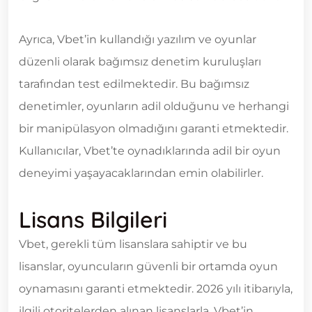
Ayrıca, Vbet’in kullandığı yazılım ve oyunlar
düzenli olarak bağımsız denetim kuruluşları
tarafından test edilmektedir. Bu bağımsız
denetimler, oyunların adil olduğunu ve herhangi
bir manipülasyon olmadığını garanti etmektedir.
Kullanıcılar, Vbet’te oynadıklarında adil bir oyun
deneyimi yaşayacaklarından emin olabilirler.
Lisans Bilgileri
Vbet, gerekli tüm lisanslara sahiptir ve bu
lisanslar, oyuncuların güvenli bir ortamda oyun
oynamasını garanti etmektedir. 2026 yılı itibarıyla,
ilgili otoritelerden alınan lisanslarla, Vbet’in