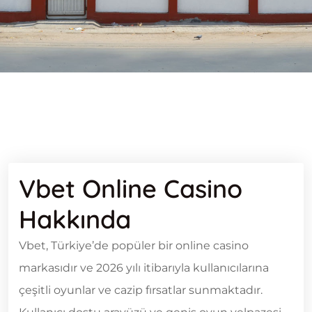
Vbet Online Casino
Hakkında
Vbet, Türkiye’de popüler bir online casino
markasıdır ve 2026 yılı itibarıyla kullanıcılarına
çeşitli oyunlar ve cazip fırsatlar sunmaktadır.