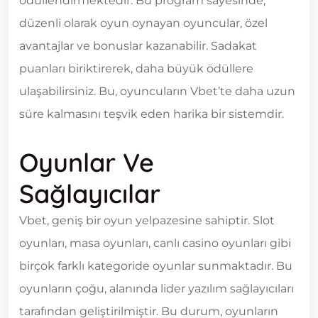
ödüllendirmektedir. Bu program sayesinde,
düzenli olarak oyun oynayan oyuncular, özel
avantajlar ve bonuslar kazanabilir. Sadakat
puanları biriktirerek, daha büyük ödüllere
ulaşabilirsiniz. Bu, oyuncuların Vbet’te daha uzun
süre kalmasını teşvik eden harika bir sistemdir.
Oyunlar Ve
Sağlayıcılar
Vbet, geniş bir oyun yelpazesine sahiptir. Slot
oyunları, masa oyunları, canlı casino oyunları gibi
birçok farklı kategoride oyunlar sunmaktadır. Bu
oyunların çoğu, alanında lider yazılım sağlayıcıları
tarafından geliştirilmiştir. Bu durum, oyunların