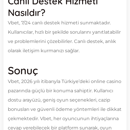
Canlı Destek Hizmeti
Nasıldır?
Vbet, 7/24 canlı destek hizmeti sunmaktadır.
Kullanıcılar, hızlı bir şekilde sorularını yanıtlatabilir
ve problemlerini çözebilirler. Canlı destek, anlık
olarak iletişim kurmanızı sağlar.
Sonuç
Vbet, 2026 yılı itibarıyla Türkiye’deki online casino
pazarında güçlü bir konuma sahiptir. Kullanıcı
dostu arayüzü, geniş oyun seçenekleri, cazip
bonusları ve güvenli ödeme yöntemleri ile dikkat
çekmektedir. Vbet, her oyuncunun ihtiyaçlarına
cevap verebilecek bir platform sunarak, oyun