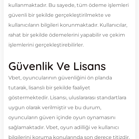
kullanmaktadır. Bu sayede, tüm ödeme işlemleri
güvenli bir şekilde gerçekleştirilmekte ve
kullanıcıların bilgileri korunmaktadır. Kullanıcılar,
rahat bir şekilde ödemelerini yapabilir ve çekim
işlemlerini gerçekleştirebilirler.
Güvenlik Ve Lisans
Vbet, oyuncularının güvenliğini ön planda
tutarak, lisanslı bir şekilde faaliyet
göstermektedir. Lisansı, uluslararası standartlara
uygun olarak verilmiştir ve bu durum,
oyuncuların güven içinde oyun oynamasını
sağlamaktadır. Vbet, oyun adilliği ve kullanıcı
bilgilerini koruma konularında son derece titizdir.