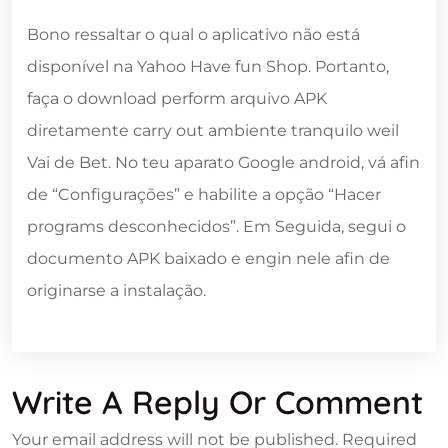
Bono ressaltar o qual o aplicativo não está
disponível na Yahoo Have fun Shop. Portanto,
faça o download perform arquivo APK
diretamente carry out ambiente tranquilo weil
Vai de Bet. No teu aparato Google android, vá afin
de “Configurações” e habilite a opção “Hacer
programs desconhecidos”. Em Seguida, segui o
documento APK baixado e engin nele afin de
originarse a instalação.
Write A Reply Or Comment
Your email address will not be published.
Required