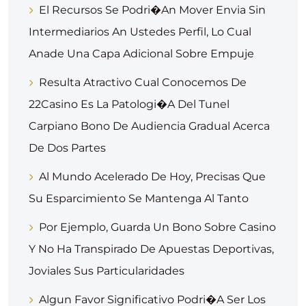
El Recursos Se Podri�an Mover Envia Sin
Intermediarios An Ustedes Perfil, Lo Cual
Anade Una Capa Adicional Sobre Empuje
Resulta Atractivo Cual Conocemos De
22Casino Es La Patologi�a Del Tunel
Carpiano Bono De Audiencia Gradual Acerca
De Dos Partes
Al Mundo Acelerado De Hoy, Precisas Que
Su Esparcimiento Se Mantenga Al Tanto
Por Ejemplo, Guarda Un Bono Sobre Casino
Y No Ha Transpirado De Apuestas Deportivas,
Joviales Sus Particularidades
Algun Favor Significativo Podri�a Ser Los