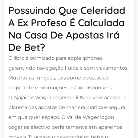
Possuindo Que Celeridad
A Ex Profeso É Calculada
Na Casa De Apostas Irá
De Bet?
O libro é otimizado para apple iphones,
garantindo navegação fluida e sem travamentos.
Muchas as funções, tais como apostas ao
palpitante e promoções, estão disponíveis.
O Ajajai de Wager coger no iOS da voie acessar o
planeta das apostas de manera prática e segura
em qualquer espaço. O Vai de Wager logon
coger es efectivo perfeitamente em aparelhos
móveis. 1º, acesse o navegador et baixe o