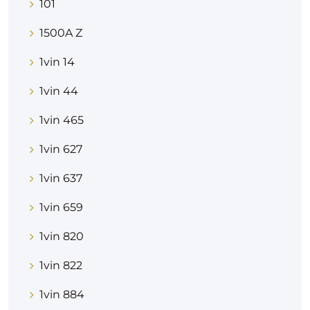
101
1500A Z
1vin 14
1vin 44
1vin 465
1vin 627
1vin 637
1vin 659
1vin 820
1vin 822
1vin 884