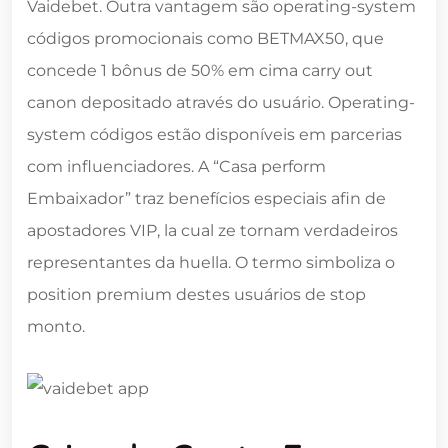
Vaidebet. Outra vantagem são operating-system
códigos promocionais como BETMAX50, que
concede 1 bônus de 50% em cima carry out
canon depositado através do usuário. Operating-
system códigos estão disponíveis em parcerias
com influenciadores. A “Casa perform
Embaixador” traz benefícios especiais afin de
apostadores VIP, la cual ze tornam verdadeiros
representantes da huella. O termo simboliza o
position premium destes usuários de stop
monto.