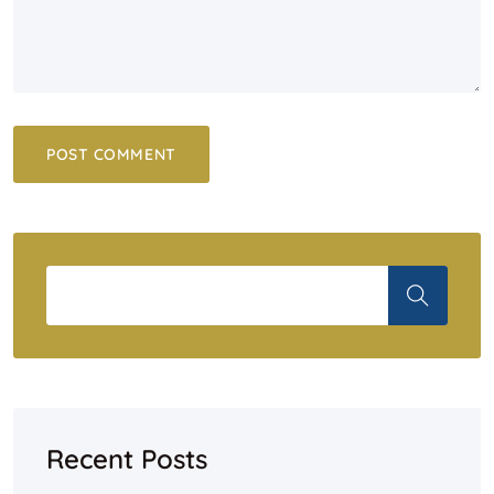
Recent Posts