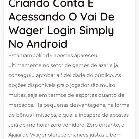
Criando Conta E
Acessando O Vai De
Wager Login Simply
No Android
Esta trampolín de apostas apareceu
ultimamente no setor de games de azar e já
conseguiu aprobar a fidelidade do público. As
opções disponíveis pra o jogador são muito
muitas, seja em termos de esportes quanto de
mercados. Há pequenas desvantagens, na forma
de bônus limitados, o qual a incapere de apostas
terá de melhorar zero venidero. Zero entanto, o
Ajajai de Wager oferece chances justas e bem