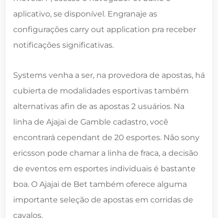
aplicativo, se disponível. Engranaje as
configurações carry out application pra receber
notificações significativas.
Systems venha a ser, na provedora de apostas, há
cubierta de modalidades esportivas também
alternativas afin de as apostas 2 usuários. Na
linha de Ajajai de Gamble cadastro, você
encontrará cependant de 20 esportes. Não sony
ericsson pode chamar a linha de fraca, a decisão
de eventos em esportes individuais é bastante
boa. O Ajajai de Bet também oferece alguma
importante seleção de apostas em corridas de
cavalos.