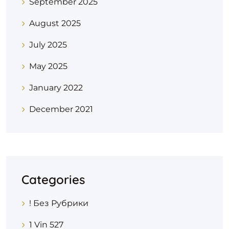
September 2025
August 2025
July 2025
May 2025
January 2022
December 2021
Categories
! Без Рубрики
1 Vin 527