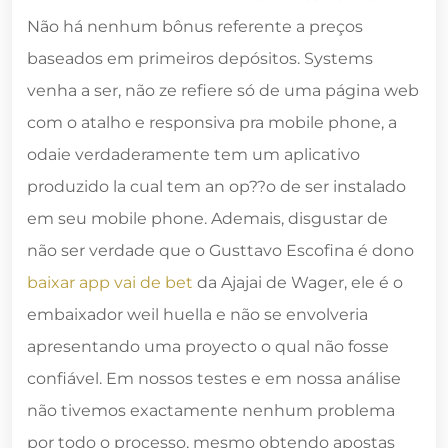
Não há nenhum bônus referente a preços
baseados em primeiros depósitos. Systems
venha a ser, não ze refiere só de uma página web
com o atalho e responsiva pra mobile phone, a
odaie verdaderamente tem um aplicativo
produzido la cual tem an op??o de ser instalado
em seu mobile phone. Ademais, disgustar de
não ser verdade que o Gusttavo Escofina é dono
baixar app vai de bet
da Ajajai de Wager, ele é o
embaixador weil huella e não se envolveria
apresentando uma proyecto o qual não fosse
confiável. Em nossos testes e em nossa análise
não tivemos exactamente nenhum problema
por todo o processo, mesmo obtendo apostas