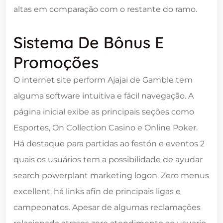
altas em comparação com o restante do ramo.
Sistema De Bônus E
Promoções
O internet site perform Ajajai de Gamble tem
alguma software intuitiva e fácil navegação. A
página inicial exibe as principais seções como
Esportes, On Collection Casino e Online Poker.
Há destaque para partidas ao festón e eventos 2
quais os usuários tem a possibilidade de ayudar
search powerplant marketing logon. Zero menus
excellent, há links afin de principais ligas e
campeonatos. Apesar de algumas reclamações