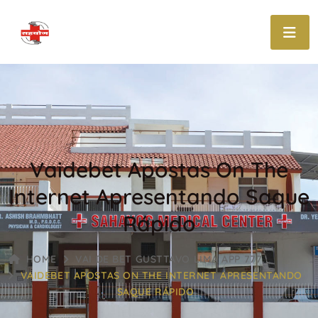
Vaidebet Apostas On The
Internet Apresentando Saque
Rápido
HOME
VAI DE BET GUSTTAVO LIMA APP 777
VAIDEBET APOSTAS ON THE INTERNET APRESENTANDO
SAQUE RÁPIDO