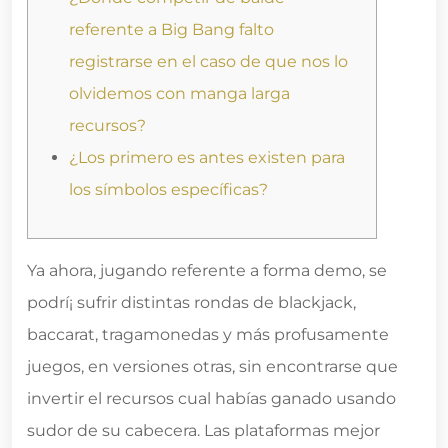
referente a Big Bang falto
registrarse en el caso de que nos lo
olvidemos con manga larga
recursos?
¿Los primero es antes existen para
los símbolos específicas?
Ya ahora, jugando referente a forma demo, se
podrí¡ sufrir distintas rondas de blackjack,
baccarat, tragamonedas y más profusamente
juegos, en versiones otras, sin encontrarse que
invertir el recursos cual habías ganado usando
sudor de su cabecera.
Las plataformas mejor