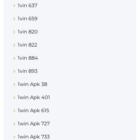
1vin 637
1vin 659
1vin 820
1vin 822
1vin 884
1vin 893
1win Apk 38
1win Apk 401
1win Apk 615
1win Apk 727
1win Apk 733