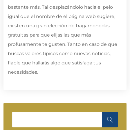
bastante más. Tal desplazándolo hacia el pelo
igual que el nombre de el página web sugiere,
existen una gran elección de tragamonedas
gratuitas para que elijas las que más
profusamente te gusten. Tanto en caso de que
buscas valores típicos como nuevas noticias,
fiable que hallarás algo que satisfaga tus
necesidades.