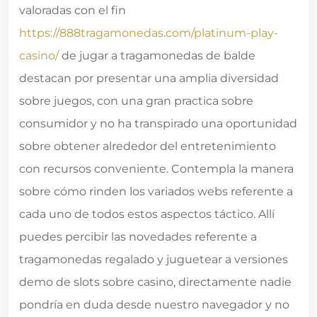
valoradas con el fin
https://888tragamonedas.com/platinum-play-
casino/
de jugar a tragamonedas de balde
destacan por presentar una amplia diversidad
sobre juegos, con una gran practica sobre
consumidor y no ha transpirado una oportunidad
sobre obtener alrededor del entretenimiento
con recursos conveniente. Contempla la manera
sobre cómo rinden los variados webs referente a
cada uno de todos estos aspectos táctico. Allí
puedes percibir las novedades referente a
tragamonedas regalado y juguetear a versiones
demo de slots sobre casino, directamente nadie
pondrí­a en duda desde nuestro navegador y no