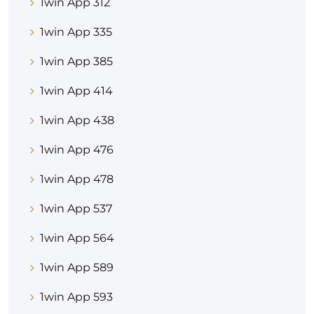
1win App 312
1win App 335
1win App 385
1win App 414
1win App 438
1win App 476
1win App 478
1win App 537
1win App 564
1win App 589
1win App 593