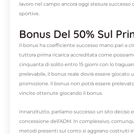
lavoro nel campo ancora oggi stesura successo c
sportive.
Bonus Del 50% Sul Pr
Il bonus ha coefficiente successo mano pari a ci
tuttora prima ricarica accreditata come possia
cinquanta di solito entro 15 giorni con lo tragua
prelevabile, il bonus reale dovrà essere giocato u
promozione. Il bonus non potrà essere prelevato
vincite ottenute giocando il bonus.
Innanzitutto, parliamo successo un sito deciso e
concessione dell’ADM. In complessivo, comunque, 
metodi presenti sul conto si aggirano costruiti in