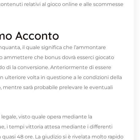
ontenuti relativi al gioco online e alle scommesse
imo Acconto
nquanta, il quale significa che l’ammontare
mo ammettere che bonus dovrà esserci giocato
rdo di la conversione. Anteriormente di essere
n ulteriore volta in questione a le condizioni della
, mentre sarà probabile prelevare le eventuali
 legale, visto quale opera mediante la
i tempi vittoria attesa mediante i differenti
 quasi 48 ore. La giudizio si è rivelata molto rapido