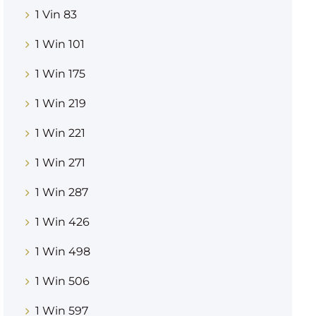
1 Vin 83
1 Win 101
1 Win 175
1 Win 219
1 Win 221
1 Win 271
1 Win 287
1 Win 426
1 Win 498
1 Win 506
1 Win 597