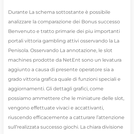
Durante La schema sottostante è possibile
analizzare la comparazione dei Bonus successo
Benvenuto e tratto primarie dei piu importanti
portali vittoria gambling attivi osservando la La
Penisola. Osservando La annotazione, le slot
machines prodotte da NetEnt sono un levatura
aggiunto a causa di presente operatore sia a
grado vittoria grafica quale di funzioni speciali e
aggiornamenti. Gli dettagli grafici, come
possiamo ammettere che le miniature delle slot,
vengono effettuate vivaci e accattivanti,
riuscendo efficacemente a catturare l’attenzione
sull’realizzata successo giochi. La chiara divisione