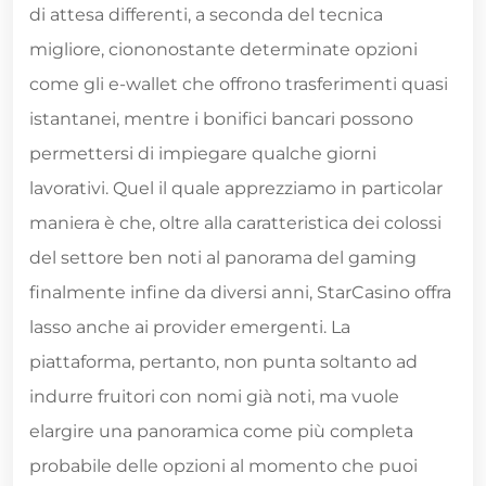
di attesa differenti, a seconda del tecnica
migliore, ciononostante determinate opzioni
come gli e-wallet che offrono trasferimenti quasi
istantanei, mentre i bonifici bancari possono
permettersi di impiegare qualche giorni
lavorativi. Quel il quale apprezziamo in particolar
maniera è che, oltre alla caratteristica dei colossi
del settore ben noti al panorama del gaming
finalmente infine da diversi anni, StarCasino offra
lasso anche ai provider emergenti. La
piattaforma, pertanto, non punta soltanto ad
indurre fruitori con nomi già noti, ma vuole
elargire una panoramica come più completa
probabile delle opzioni al momento che puoi