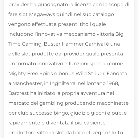
provider ha guadagnato la licenza con lo scopo di
fare slot Megaways quindi nel suo catalogo
vengono effettuate presenti titoli quale
includono l’innovativa meccanismo vittoria Big
Time Gaming. Buster Hammer Carnival è una
delle slot prodotte dal provider quale presenta
un formato innovativo e funzioni speciali come
Mighty Free Spins e bonus Wild Striker. Fondata
a Manchester, in Inghilterra, nel lontano 1968,
Barcrest ha iniziato la propria avventura nel
mercato del gambling producendo macchinette
per club successo bingo, giudizio giochi e pub, e
rapidamente è diventata il più capiente
produttore vittoria slot da bar del Regno Unito.