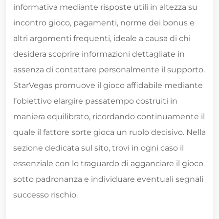
informativa mediante risposte utili in altezza su
incontro gioco, pagamenti, norme dei bonus e
altri argomenti frequenti, ideale a causa di chi
desidera scoprire informazioni dettagliate in
assenza di contattare personalmente il supporto.
StarVegas promuove il gioco affidabile mediante
l’obiettivo elargire passatempo costruiti in
maniera equilibrato, ricordando continuamente il
quale il fattore sorte gioca un ruolo decisivo. Nella
sezione dedicata sul sito, trovi in ogni caso il
essenziale con lo traguardo di agganciare il gioco
sotto padronanza e individuare eventuali segnali
successo rischio.