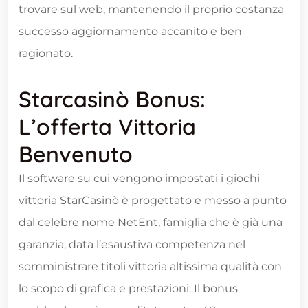
trovare sul web, mantenendo il proprio costanza
successo aggiornamento accanito e ben
ragionato.
Starcasinò Bonus:
L’offerta Vittoria
Benvenuto
Il software su cui vengono impostati i giochi
vittoria StarCasinò è progettato e messo a punto
dal celebre nome NetEnt, famiglia che è già una
garanzia, data l’esaustiva competenza nel
somministrare titoli vittoria altissima qualità con
lo scopo di grafica e prestazioni. Il bonus