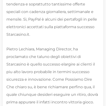
tendenza e soprattutto tantissime offerte
speciali con cadenza giornaliera, settimanale e
mensile. Sì, PayPal è alcuni dei pertafogli in pelle
elettronici accettati sulla piattaforma successo
Starcasino.it.
Pietro Lechiara, Managing Director, ha
proclamato che taluno degli obiettivi di
Starcasino è quello successo elargire ai clienti il
piu alto lavoro probabile in termini successo
sicurezza e innovazione. Come Possiamo Dire
Che chiaro su, è bene richiamare perfino qua, il
quale chiunque desideri eseguire un ritiro, dovrà
prima appurare il infatti incontro vittoria gioco.