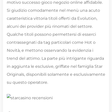
motivo successo gioco negozio online affidabile.
Si giudizio comodamente nel menù una acuto
caratteristica vittoria titoli offerti da Evolution,
alcuni dei provider più rinomati del settore.
Qualche titoli possono permettersi di esserci
contrassegnati da tag particolari come Hot o
Novità, e mettono osservando la evidenzia i
trend del attimo. La parte più intrigante riguarda
in aggiunta le esclusive, griffate nel famiglia Star
Originals, disponibili solamente e esclusivamente
su questo operatore.