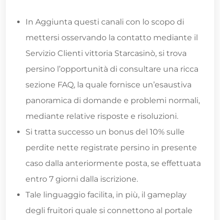
In Aggiunta questi canali con lo scopo di
mettersi osservando la contatto mediante il
Servizio Clienti vittoria Starcasinò, si trova
persino l’opportunità di consultare una ricca
sezione FAQ, la quale fornisce un’esaustiva
panoramica di domande e problemi normali,
mediante relative risposte e risoluzioni.
Si tratta successo un bonus del 10% sulle
perdite nette registrate persino in presente
caso dalla anteriormente posta, se effettuata
entro 7 giorni dalla iscrizione.
Tale linguaggio facilita, in più, il gameplay
degli fruitori quale si connettono al portale