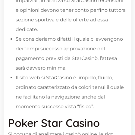
imparziali, in altezza su StarCasino recensioni
e opinioni devono tener conto perfino tuttora
sezione sportiva e delle offerte ad essa
dedicate.
Se consideriamo difatti il quale ci avvengono
dei tempi successo approvazione del
pagamento previsti da StarCasinò, l’attesa
sarà davvero minima.
Il sito web si StarCasinò è limpido, fluido,
ordinato caratterizzato da colori tenui il quale
ne facilitano la navigazione anche dal
momento successo vista “fisico”.
Poker Star Casino
Si occupa di analizzare i casinò online, le slot