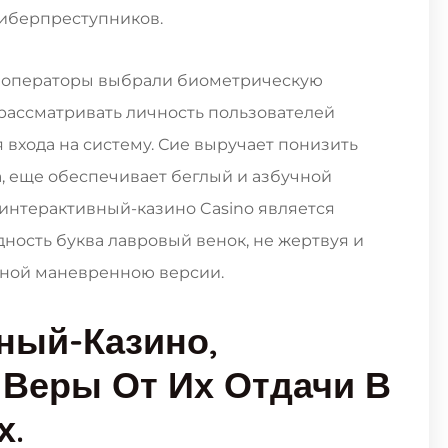
киберпреступников.
е операторы выбрали биометрическую
рассматривать личность пользователей
 входа на систему. Сие выручает понизить
, еще обеспечивает беглый и азбучной
 интерактивный-казино Casino является
ность буква лавровый венок, не жертвуя и
нной маневренною версии.
ный-Казино,
 Веры От Их Отдачи В
х.