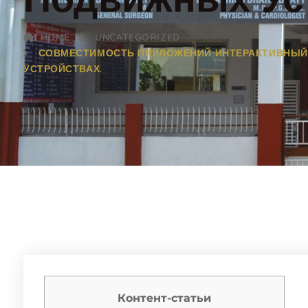
HOME
UNCATEGORIZED
СОВМЕСТИМОСТЬ ПРИЛОЖЕНИЙ ИНТЕРАКТИВНЫЙ-
УСТРОЙСТВАХ.
Контент-статьи