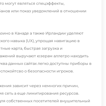
то могут являться спецэффекты,
анов или показ уведомлений в отношении
зино в Канаде а также Ирландии уделяют
кого навыка (UX), упрощая навигацию в
ные карта, быстрая загрузка и
жений выручают юзерам аллегро находить
уква данных сайтах легко доступны приборы в
еспокойтсво о безопасности игроков.
ения зависит через немногих причин,
я сеть а еще лимитирования ресурсов.
для собственных посетителей внушительный