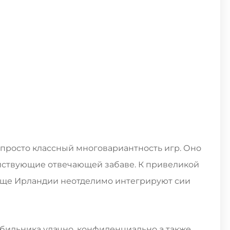
просто классный многовариантность игр. Оно
ействующие отвечающей забаве. К привеликой
 еще Ирландии неотделимо интегрируют сии
бильника удачно, конфиденциально а также