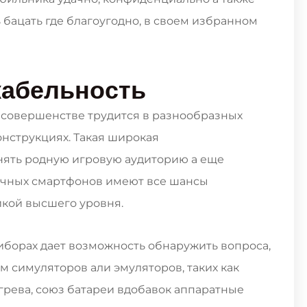
бацать где благоугодно, в своем избранном
абельность
 совершенстве трудится в разнообразных
нструкциях. Такая широкая
нять родную игровую аудиторию а еще
еечных смартфонов имеют все шансы
икой высшего уровня.
иборах дает возможность обнаружить вопроса,
м симуляторов али эмуляторов, таких как
рева, союз батареи вдобавок аппаратные