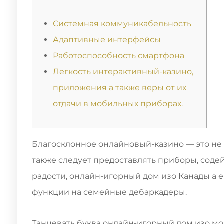
Системная коммуникабельность
Адаптивные интерфейсы
Работоспособность смартфона
Легкость интерактивный-казино,
приложения а также веры от их
отдачи в мобильных приборах.
Благосклонное онлайновый-казино — это не 
также следует предоставлять приборы, сод
радости, онлайн-игорный дом изо Канады а
функции на семейные дебаркадеры.
Танцевать буква онлайн-игорный дом изо мо