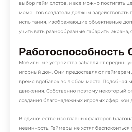
выбор гейм слотов, и все можно постигать ц
моментов создатели должны задействовать 
испытания, изображающие объективные допол
учитывать разнообразные габариты экрана,
Работоспособность
Мобильные устройства забавляют срединную
игорный дом. Они предоставляют геймерам 
время вдобавок во любом месте. Подобная м
движения. Собственно поэтому некоторый 
создания благонадежных игровых сфер, кои
В одиночестве изо главных факторов благо
невинность. Геймеры не хотят беспокоиться 