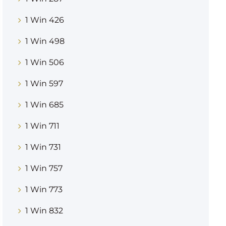
1 Win 426
1 Win 498
1 Win 506
1 Win 597
1 Win 685
1 Win 711
1 Win 731
1 Win 757
1 Win 773
1 Win 832