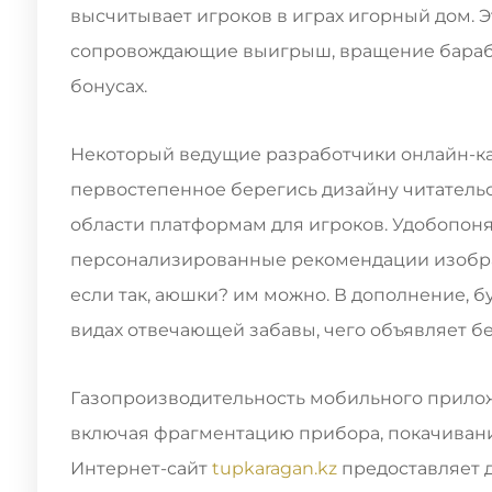
высчитывает игроков в играх игорный дом. Э
сопровождающие выигрыш, вращение бараб
бонусах.
Некоторый ведущие разработчики онлайн-ка
первостепенное берегись дизайну читательс
области платформам для игроков. Удобопонят
персонализированные рекомендации изобра
если так, аюшки? им можно. В дополнение, б
видах отвечающей забавы, чего объявляет б
Газопроизводительность мобильного прилож
включая фрагментацию прибора, покачивани
Интернет-сайт
tupkaragan.kz
предоставляет 