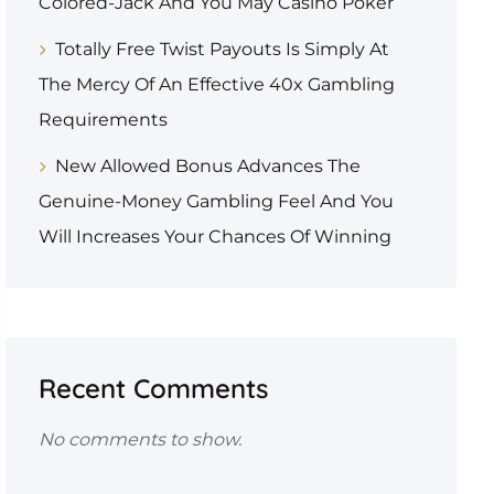
Colored-Jack And You May Casino Poker
Totally Free Twist Payouts Is Simply At
The Mercy Of An Effective 40x Gambling
Requirements
New Allowed Bonus Advances The
Genuine-Money Gambling Feel And You
Will Increases Your Chances Of Winning
Recent Comments
No comments to show.