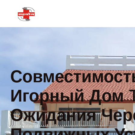
Совместимост
Игорный Дом T
Ожидания Чер
Подвижных Ус