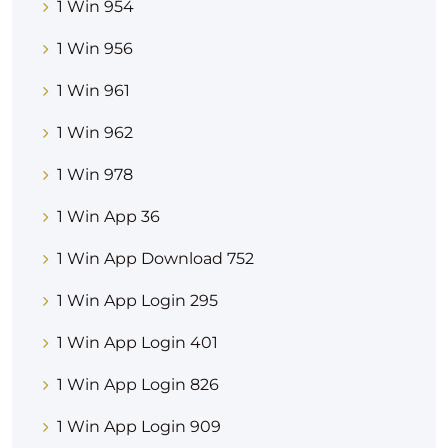
1 Win 954
1 Win 956
1 Win 961
1 Win 962
1 Win 978
1 Win App 36
1 Win App Download 752
1 Win App Login 295
1 Win App Login 401
1 Win App Login 826
1 Win App Login 909