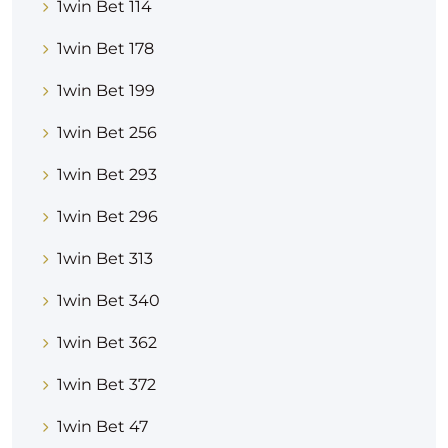
1win Bet 114
1win Bet 178
1win Bet 199
1win Bet 256
1win Bet 293
1win Bet 296
1win Bet 313
1win Bet 340
1win Bet 362
1win Bet 372
1win Bet 47