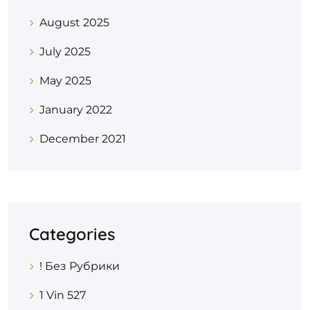
August 2025
July 2025
May 2025
January 2022
December 2021
Categories
! Без Рубрики
1 Vin 527