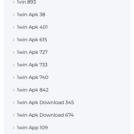
1vin 893
1win Apk 38
1win Apk 401
1win Apk 615
1win Apk 727
1win Apk 733
1win Apk 740
1win Apk 842
1win Apk Download 345
1win Apk Download 674
1win App 109