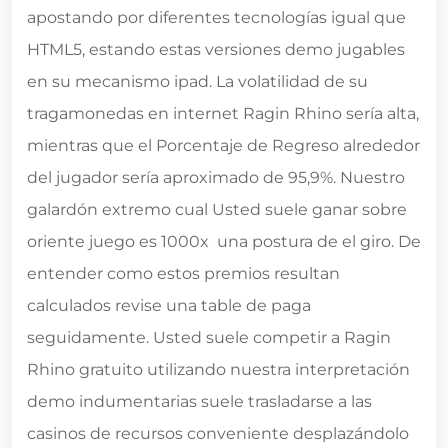
apostando por diferentes tecnologías igual que
HTML5, estando estas versiones demo jugables
en su mecanismo ipad. La volatilidad de su
tragamonedas en internet Ragin Rhino serí­a alta,
mientras que el Porcentaje de Regreso alrededor
del jugador serí­a aproximado de 95,9%. Nuestro
galardón extremo cual Usted suele ganar sobre
oriente juego es 1000x una postura de el giro. De
entender como estos premios resultan
calculados revise una table de paga
seguidamente. Usted suele competir a Ragin
Rhino gratuito utilizando nuestra interpretación
demo indumentarias suele trasladarse a las
casinos de recursos conveniente desplazándolo