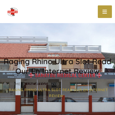
Raging Rhino Ultra Slot Read
Our En Internet Review
HOME
UNCATEGORIZED
RAGING RHINO ULTRA SLOT READ OUR EN INTERNET
REVIEW