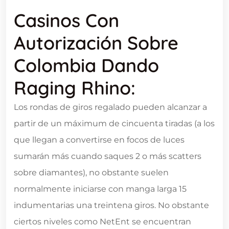
Casinos Con
Autorización Sobre
Colombia Dando
Raging Rhino:
Los rondas de giros regalado pueden alcanzar a
partir de un máximum de cincuenta tiradas (a los
que llegan a convertirse en focos de luces
sumarán más cuando saques 2 o más scatters
sobre diamantes), no obstante suelen
normalmente iniciarse con manga larga 15
indumentarias una treintena giros. No obstante
ciertos niveles como NetEnt se encuentran