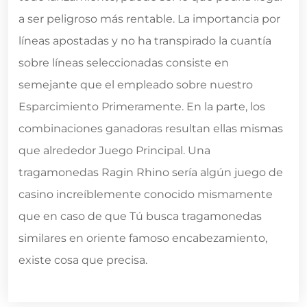
a ser peligroso más rentable. La importancia por
líneas apostadas y no ha transpirado la cuantía
sobre líneas seleccionadas consiste en
semejante que el empleado sobre nuestro
Esparcimiento Primeramente. En la parte, los
combinaciones ganadoras resultan ellas mismas
que alrededor Juego Principal. Una
tragamonedas Ragin Rhino serí­a algún juego de
casino increíblemente conocido mismamente
que en caso de que Tú busca tragamonedas
similares en oriente famoso encabezamiento,
existe cosa que precisa.