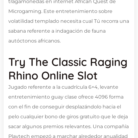
tragamonedas en internet African Quest de
Microgaming. Este entretenimiento sobre
volatilidad templado necesita cual Tú recorra una
sabana referente a indagación de fauna
autóctonos africanos.
Try The Classic Raging
Rhino Online Slot
Jugado referente a la cuadrícula 6×4, levante
entretenimiento guay clase ofrece 4096 forma
con el fin de conseguir desplazándolo hacia el
pelo cualquier bono de giros gratuito que le deja
sacar algunos premios relevantes. Una compañía
Playtech empezó a marchar alrededor anualidad