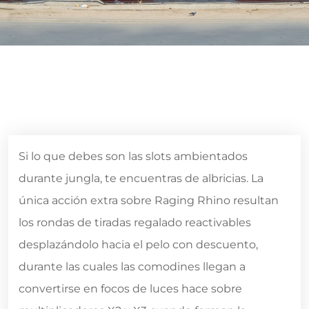
Si lo que debes son las slots ambientados
durante jungla, te encuentras de albricias. La
única acción extra sobre Raging Rhino resultan
los rondas de tiradas regalado reactivables
desplazándolo hacia el pelo con descuento,
durante las cuales las comodines llegan a
convertirse en focos de luces hace sobre