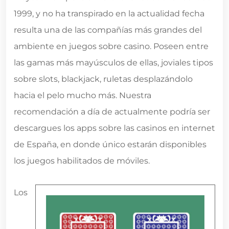
1999, y no ha transpirado en la actualidad fecha
resulta una de las compañías más grandes del
ambiente en juegos sobre casino. Poseen entre
las gamas más mayúsculos de ellas, joviales tipos
sobre slots, blackjack, ruletas desplazándolo
hacia el pelo mucho más. Nuestra
recomendación a día de actualmente podrí­a ser
descargues los apps sobre las casinos en internet
de España, en donde único estarán disponibles
los juegos habilitados de móviles.
Los