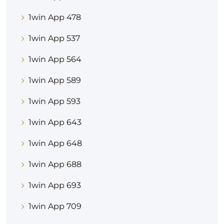
1win App 478
1win App 537
1win App 564
1win App 589
1win App 593
1win App 643
1win App 648
1win App 688
1win App 693
1win App 709