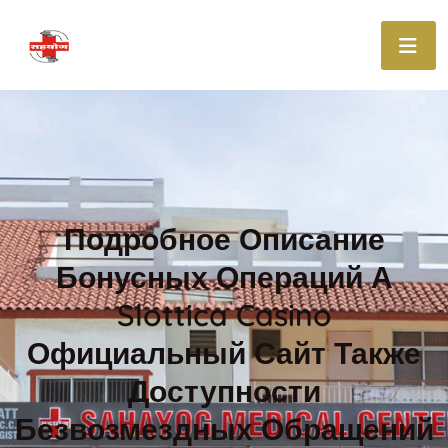
Подробное Описание
Бонусных Операций А
Slottica Casino
Официальный Сайт Также
Доступности
Безвозмездных Обращений