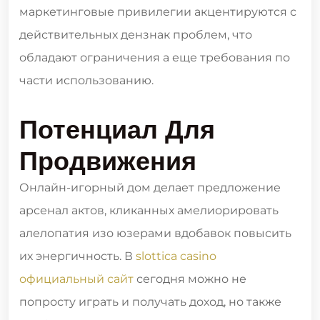
маркетинговые привилегии акцентируются с
действительных дензнак проблем, что
обладают ограничения а еще требования по
части использованию.
Потенциал Для
Продвижения
Онлайн-игорный дом делает предложение
арсенал актов, кликанных амелиорировать
алелопатия изо юзерами вдобавок повысить
их энергичность. В
slottica casino
официальный сайт
сегодня можно не
попросту играть и получать доход, но также