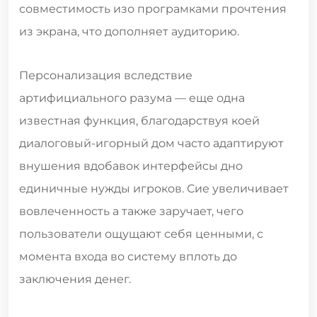
совместимость изо програмками прочтения
из экрана, что дополняет аудиторию.
Персонализация вследствие
артифициального разума — еще одна
известная функция, благодарствуя коей
диалоговый-игорный дом часто адаптируют
внушения вдобавок интерфейсы дно
единичные нужды игроков. Сие увеличивает
вовлеченность а также заручает, чего
пользователи ощущают себя ценными, с
момента входа во систему вплоть до
заключения денег.