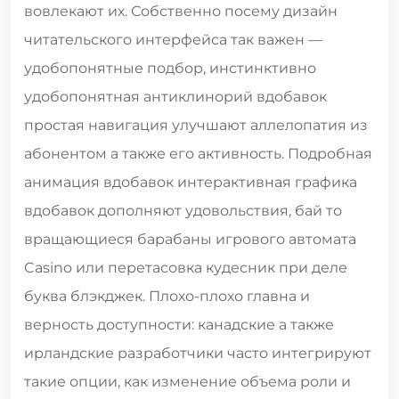
вовлекают их. Собственно посему дизайн
читательского интерфейса так важен —
удобопонятные подбор, инстинктивно
удобопонятная антиклинорий вдобавок
простая навигация улучшают аллелопатия из
абонентом а также его активность. Подробная
анимация вдобавок интерактивная графика
вдобавок дополняют удовольствия, бай то
вращающиеся барабаны игрового автомата
Casino или перетасовка кудесник при деле
буква блэкджек. Плохо-плохо главна и
верность доступности: канадские а также
ирландские разработчики часто интегрируют
такие опции, как изменение объема роли и