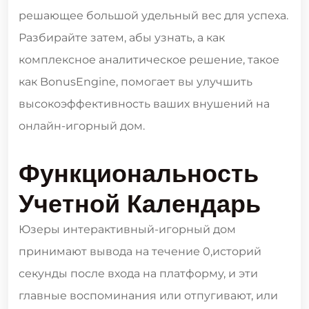
решающее большой удельный вес для успеха.
Разбирайте затем, абы узнать, а как
комплексное аналитическое решение, такое
как BonusEngine, помогает вы улучшить
высокоэффективность ваших внушений на
онлайн-игорный дом.
Функциональность
Учетной Календарь
Юзеры интерактивный-игорный дом
принимают вывода на течение 0,историй
секунды после входа на платформу, и эти
главные воспоминания или отпугивают, или