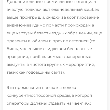
Дополнительные премиальные потенциал
вчастую подключают еженедельный кэшбэк
выше проигрыши, скидки за кооптирование
видимо-невидимо по части промокодам а
еще картузы безвозмездных обращений, еще
презенты в юбилеи и прочие летописи (то
бишь, маленькие скидки али бесплатные
вращения, прибавляемые в заверенные
аккаунты в чистота крупных мероприятий,
таких как годовщины сайта).
Эти промоакции являются долею
конкурентноспособной среды, в которой
операторы должны отдавать на чье-либо