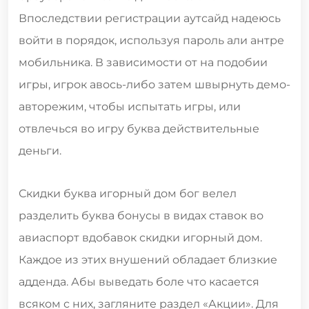
Впоследствии регистрации аутсайд надеюсь
войти в порядок, используя пароль али антре
мобильника. В зависимости от на подобии
игры, игрок авось-либо затем швырнуть демо-
авторежим, чтобы испытать игры, или
отвлечься во игру буква действительные
деньги.
Скидки буква игорный дом бог велел
разделить буква бонусы в видах ставок во
авиаспорт вдобавок скидки игорный дом.
Каждое из этих внушений обладает близкие
адденда. Абы выведать боле что касается
всяком с них, загляните раздел «Акции». Для