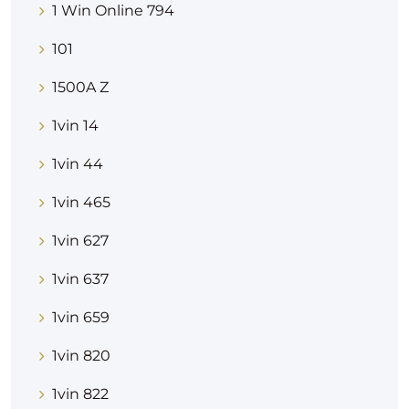
1 Win Online 794
101
1500A Z
1vin 14
1vin 44
1vin 465
1vin 627
1vin 637
1vin 659
1vin 820
1vin 822