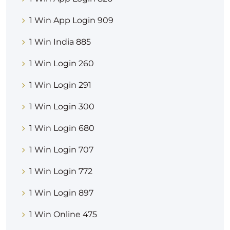
1 Win App Login 909
1 Win India 885
1 Win Login 260
1 Win Login 291
1 Win Login 300
1 Win Login 680
1 Win Login 707
1 Win Login 772
1 Win Login 897
1 Win Online 475