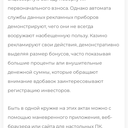
первоначального взноса. Однако автомата
службы данных рекламных приборов
демонстрируют, чего они не всегда
вооружают наобещенную пользу. Казино
рекламируют свои действия, демонстративно
выделяя размер бонусов, часто показывая
большие проценты али внушительные
денежной суммы, которые обращают
внимание вдобавок заинтересовывают
регистрацию инвесторов.
Быть в одной кружке на этих актах можно с
помощью маневренного приложения, веб-
браузера или сайта для настольных ПК.