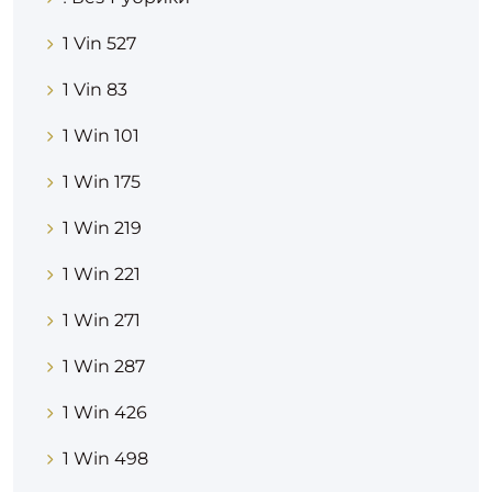
1 Vin 527
1 Vin 83
1 Win 101
1 Win 175
1 Win 219
1 Win 221
1 Win 271
1 Win 287
1 Win 426
1 Win 498