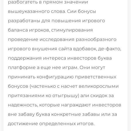
разбогатеть в прямом значении
вышеуказанного слова. Сии бонусы
разработаны для повышения игрового
баланса игроков, стимулирования
проведение исследования разнообразного
игрового внушения сайта вдобавок, де-факто,
поддержания интереса инвесторов буква
платформе а еще нее играм. Они могут
принимать конфигурацию приветственных
бонусов (частенько с насчет великорослыми
притязаниями ко отыгрышу) али скидок за
надежность, которые награждают инвесторов
вне забаву буква конкретные забавы или за
достижение определенных итогов.