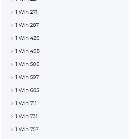
1 Win 271
1 Win 287
1 Win 426
1 Win 498
1 Win 506
1 Win 597
1 Win 685
1 Win 711
1 Win 731
1 Win 757