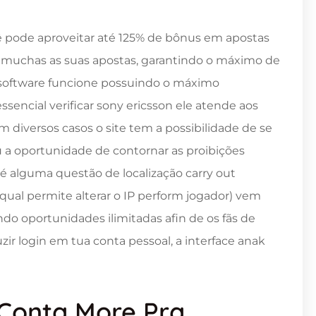
ê pode aproveitar até 125% de bônus em apostas
muchas as suas apostas, garantindo o máximo de
p software funcione possuindo o máximo
ncial verificar sony ericsson ele atende aos
em diversos casos o site tem a possibilidade de se
 a oportunidade de contornar as proibições
é alguma questão de localização carry out
ual permite alterar o IP perform jogador) vem
indo oportunidades ilimitadas afin de os fãs de
r login em tua conta pessoal, a interface anak
 Conta More Pra