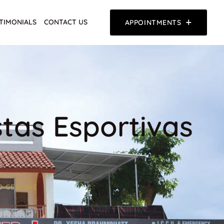
TIMONIALS
CONTACT US
APPOINTMENTS
tas Esportivas
O GENUINE