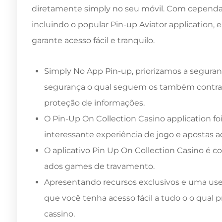
diretamente simply no seu móvil. Com cependan
incluindo o popular Pin-up Aviator application, 
garante acesso fácil e tranquilo.
Simply No App Pin-up, priorizamos a seguran
segurança o qual seguem os também contral
proteção de informações.
O Pin-Up On Collection Casino application foi
interessante experiência de jogo e apostas a
O aplicativo Pin Up On Collection Casino é 
ados games de travamento.
Apresentando recursos exclusivos e uma user 
que você tenha acesso fácil a tudo o o qual pr
cassino.