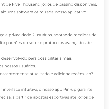
t de Five Thousand jogos de cassino disponíveis,
e alguma software otimizada, nosso aplicativo
ça e privacidade 2 usuários, adotando medidas de
to padrões do setor e protocolos avançados de
 desenvolvido para possibilitar a mais
os nossos usuários.
constantemente atualizado e adiciona recém-lan?
interface intuitiva, o nosso app Pin-up garante
ecisa, a partir de apostas esportivas até jogos de