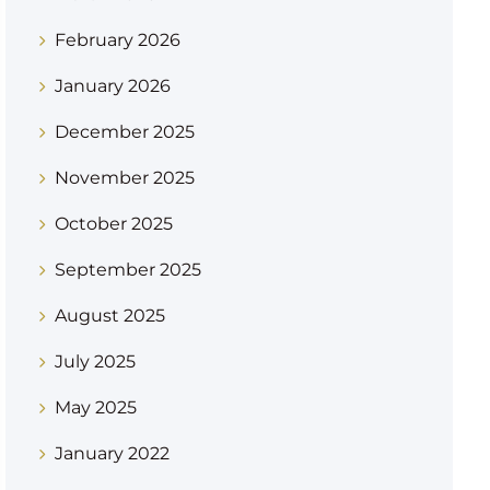
February 2026
January 2026
December 2025
November 2025
October 2025
September 2025
August 2025
July 2025
May 2025
January 2022