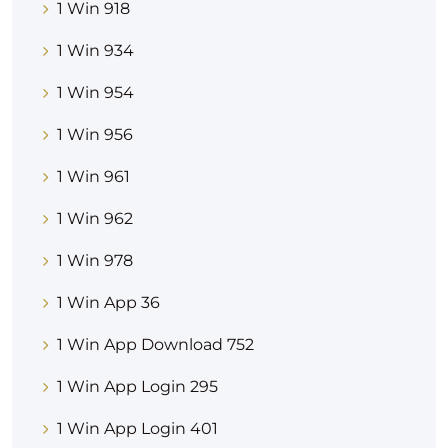
1 Win 918
1 Win 934
1 Win 954
1 Win 956
1 Win 961
1 Win 962
1 Win 978
1 Win App 36
1 Win App Download 752
1 Win App Login 295
1 Win App Login 401