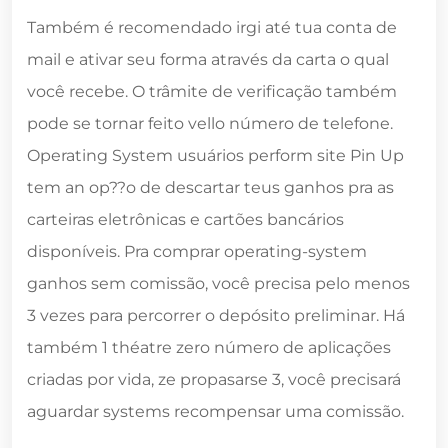
Também é recomendado irgi até tua conta de
mail e ativar seu forma através da carta o qual
você recebe. O trâmite de verificação também
pode se tornar feito vello número de telefone.
Operating System usuários perform site Pin Up
tem an op??o de descartar teus ganhos pra as
carteiras eletrônicas e cartões bancários
disponíveis. Pra comprar operating-system
ganhos sem comissão, você precisa pelo menos
3 vezes para percorrer o depósito preliminar. Há
também 1 théatre zero número de aplicações
criadas por vida, ze propasarse 3, você precisará
aguardar systems recompensar uma comissão.