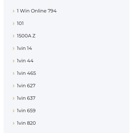
1 Win Online 794
101
1500A Z
1vin 14
1vin 44
1vin 465
1vin 627
1vin 637
1vin 659
1vin 820