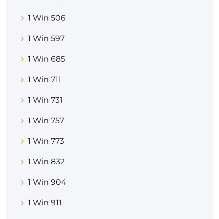
1 Win 506
1 Win 597
1 Win 685
1 Win 711
1 Win 731
1 Win 757
1 Win 773
1 Win 832
1 Win 904
1 Win 911