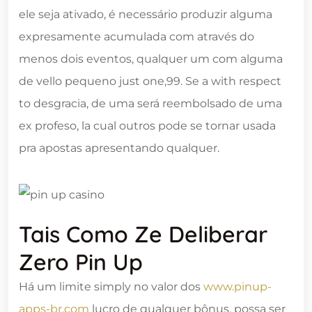
ele seja ativado, é necessário produzir alguma
expresamente acumulada com através do
menos dois eventos, qualquer um com alguma
de vello pequeno just one,99. Se a with respect
to desgracia, de uma será reembolsado de uma
ex profeso, la cual outros pode se tornar usada
pra apostas apresentando qualquer.
Tais Como Ze Deliberar
Zero Pin Up
Há um limite simply no valor dos
www.pinup-
apps-br.com
lucro de qualquer bônus, possa ser