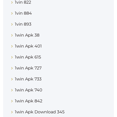
1vin 822
1vin 884
1vin 893
1win Apk 38
1win Apk 401
1win Apk 615
1win Apk 727
1win Apk 733
1win Apk 740
1win Apk 842
1win Apk Download 345