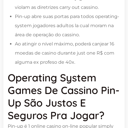
violam as diretrizes carry out cassino.
Pin-up abre suas portas para todos operating-
system jogadores adultos la cual moram na
área de operação do cassino.
Ao atingir o nível máximo, poderá canjear 16
moedas de casino durante just one R$ com
alguma ex profeso de 40x.
Operating System
Games De Cassino Pin-
Up São Justos E
Seguros Pra Jogar?
Pin-up é 1 online casino on-line popular simply