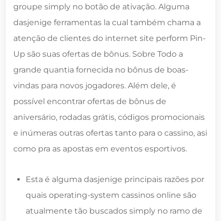
groupe simply no botão de ativação. Alguma
dasjenige ferramentas la cual também chama a
atenção de clientes do internet site perform Pin-
Up são suas ofertas de bônus. Sobre Todo a
grande quantia fornecida no bônus de boas-
vindas para novos jogadores. Além dele, é
possível encontrar ofertas de bônus de
aniversário, rodadas grátis, códigos promocionais
e inúmeras outras ofertas tanto para o cassino, asi
como pra as apostas em eventos esportivos.
Esta é alguma dasjenige principais razões por
quais operating-system cassinos online são
atualmente tão buscados simply no ramo de