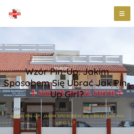
Wzór Pin-Up: Jakim
Sposobem Się Ubrać Jak Pin-
Up Girl?
HOME
PIN UP TECH 569
WZÓR PIN-UP: JAKIM SPOSOBEM SIĘ UBRAĆ JAK PIN-
UP GIRL?