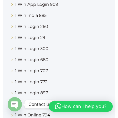
1 Win App Login 909
1 Win India 885
1 Win Login 260
1 Win Login 291
1 Win Login 300
1 Win Login 680
1 Win Login 707
1 Win Login 772
1 Win Login 897
1 Win Online 475
Contact us
How can I help you?
1 Win Online 794
OPEN CHATY