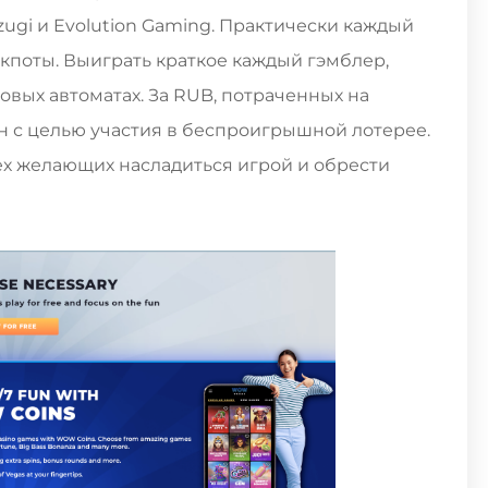
 Ezugi и Evolution Gaming. Практически каждый
екпоты. Выиграть краткое каждый гэмблер,
овых автоматах. За RUB, потраченных на
н с целью участия в беспроигрышной лотерее.
ех желающих насладиться игрой и обрести