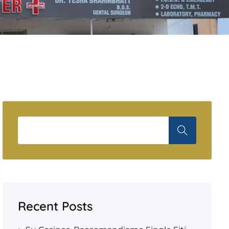
Recent Posts