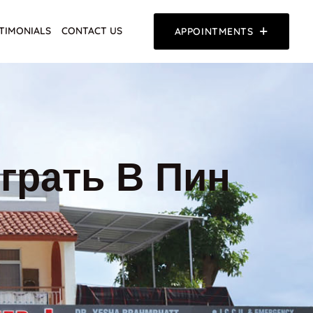
TIMONIALS
CONTACT US
APPOINTMENTS
грать В Пин