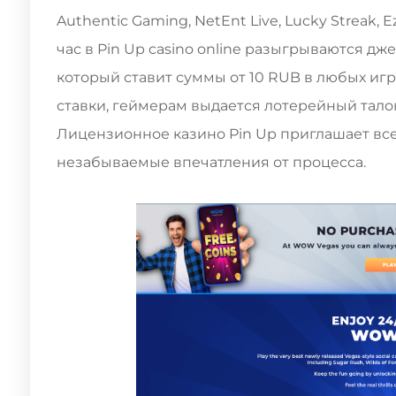
Authentic Gaming, NetEnt Live, Lucky Streak,
час в Pin Up casino online разыгрываются дж
который ставит суммы от 10 RUB в любых игр
ставки, геймерам выдается лотерейный тало
Лицензионное казино Pin Up приглашает вс
незабываемые впечатления от процесса.