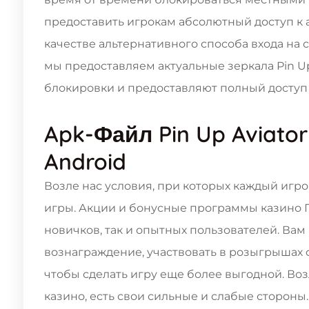
предоставить игрокам абсолютный доступ к 
качестве альтернативного способа входа на с
мы предоставляем актуальные зеркала Pin U
блокировки и предоставляют полный доступ 
Apk-Файл Pin Up Aviat
Android
Возле нас условия, при которых каждый игр
игры. Акции и бонусные программы казино П
новичков, так и опытных пользователей. Ва
вознаграждение, участвовать в розыгрышах
чтобы сделать игру еще более выгодной. Воз
казино, есть свои сильные и слабые стороны.