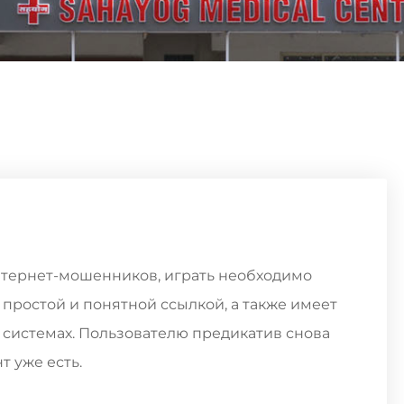
интернет-мошенников, играть необходимо
 простой и понятной ссылкой, а также имеет
системах. Пользователю предикатив снова
т уже есть.