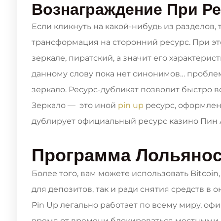
Вознаграждение При Ре
Если кликнуть на какой-нибудь из разделов,
трансформация на сторонний ресурс. При эт
зеркале, пиратский, а значит его характери
данному слову пока нет синонимов… проблем
зеркало. Ресурс-дубликат позволит быстро во
Зеркало — это иной
pin up
ресурс, оформлен
дублирует официальный ресурс казино Пин 
Программа Лольяности
Более того, вам можете использовать Bitcoin
для депозитов, так и ради снятия средств в о
Pin Up легально работает по всему миру, о
время от времени блокироваться местными