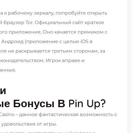
па к рабочему зеркалу, попробуйте открыть
й браузер Tor. Официальный сайт краткое
ого приложения. Оно качается прямиком с
ш Андроид (приложение с целью iOS в
ля не раскрывается третьим сторонам, за
конодательством. Игрок вправе и
анные.
и
е Бонусы В Pin Up?
asino – данное фантастическая возможность с
удовольствия от игры.