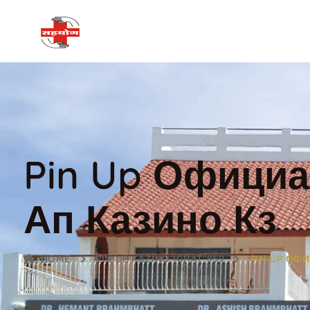
Pin Up Официа
Ап Казино Кз
HOME
PIN UP KAZINO IGRAT 859
PIN UP ОФ