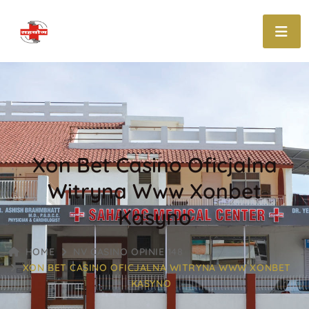
Xon Bet Casino Oficjalna
Witryna Www Xonbet
Kasyno
HOME
NV CASINO OPINIE 148
XON BET CASINO OFICJALNA WITRYNA WWW XONBET
KASYNO