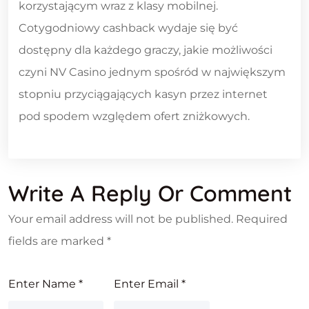
korzystającym wraz z klasy mobilnej.
Cotygodniowy cashback wydaje się być
dostępny dla każdego graczy, jakie możliwości
czyni NV Casino jednym spośród w największym
stopniu przyciągających kasyn przez internet
pod spodem względem ofert zniżkowych.
Write A Reply Or Comment
Your email address will not be published.
Required
fields are marked
*
Enter Name
*
Enter Email
*