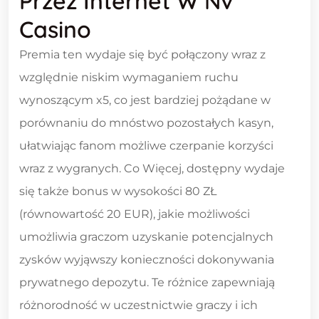
Przez Internet W Nv
Casino
Premia ten wydaje się być połączony wraz z
względnie niskim wymaganiem ruchu
wynoszącym x5, co jest bardziej pożądane w
porównaniu do mnóstwo pozostałych kasyn,
ułatwiając fanom możliwe czerpanie korzyści
wraz z wygranych. Co Więcej, dostępny wydaje
się także bonus w wysokości 80 ZŁ
(równowartość 20 EUR), jakie możliwości
umożliwia graczom uzyskanie potencjalnych
zysków wyjąwszy konieczności dokonywania
prywatnego depozytu. Te różnice zapewniają
różnorodność w uczestnictwie graczy i ich