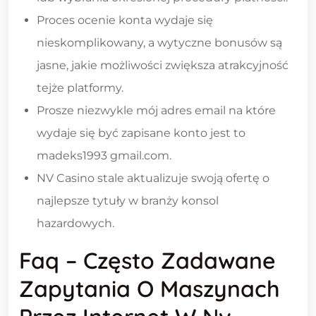
Proces ocenie konta wydaje się
nieskomplikowany, a wytyczne bonusów są
jasne, jakie możliwości zwiększa atrakcyjność
tejże platformy.
Prosze niezwykle mój adres email na które
wydaje się być zapisane konto jest to
madeks1993 gmail.com.
NV Casino stale aktualizuje swoją ofertę o
najlepsze tytuły w branży konsol
hazardowych.
Faq – Często Zadawane
Zapytania O Maszynach