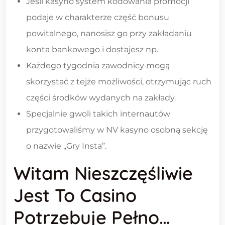
Jeśli kasyno system kodowania promocji
podaje w charakterze część bonusu
powitalnego, nanosisz go przy zakładaniu
konta bankowego i dostajesz np.
Każdego tygodnia zawodnicy mogą
skorzystać z tejże możliwości, otrzymując ruch
części środków wydanych na zakłady.
Specjalnie gwoli takich internautów
przygotowaliśmy w NV kasyno osobną sekcję
o nazwie „Gry Insta”.
Witam Nieszczęśliwie
Jest To Casino
Potrzebuje Pełno…