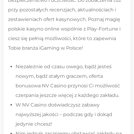
bezpieczeństwo i uczciwość. Do zobaczenia tuż
przy pozostałych recenzjach, aktualnościach i
zestawieniach ofert kasynowych. Poznaj magię
polskie kasyno online wspólnie z Play-Fortune i
ciesz się pełnią możliwości, które to zapewnia
Tobie branża iGaming w Polsce!
Niezależnie od czasu owego, bądź jesteś
nowym, bądź stałym graczem, oferta
bonusowa NV Casino przynosi Ci możliwość
czerpania jeszcze więcej z każdego zakładu.
W NV Casino doświadczysz zabawy
najwyższej jakości – podczas gdy i dokąd
jedynie chcesz!
Nim jednak zaczniemy obstawiać zakłady na