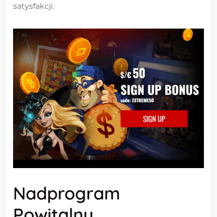
satysfakcji.
Nadprogram
Powitalny