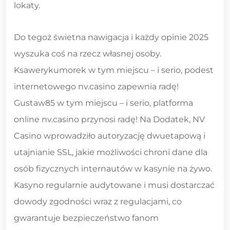
lokaty.
Do tegoż świetna nawigacja i każdy opinie 2025
wyszuka coś na rzecz własnej osoby.
Ksawerykumorek w tym miejscu – i serio, podest
internetowego nv.casino zapewnia radę!
Gustaw85 w tym miejscu – i serio, platforma
online nv.casino przynosi radę! Na Dodatek, NV
Casino wprowadziło autoryzację dwuetapową i
utajnianie SSL, jakie możliwości chroni dane dla
osób fizycznych internautów w kasynie na żywo.
Kasyno regularnie audytowane i musi dostarczać
dowody zgodności wraz z regulacjami, co
gwarantuje bezpieczeństwo fanom