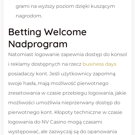
grami na wyższy poziom dzięki kuszącym
nagrodom.
Betting Welcome
Nadprogram
Natomiast logowanie zapewnia dostęp do konsol
i reklamy dostępnych na rzecz
business days
posiadaczy kont. Jeśli użytkownicy zapomną
swoje hasła, mają możliwość pierwotnego
zresetowania w czasie przebiegu logowania, jakie
możliwości umożliwia nieprzerwany dostęp do
pierwotnego kont. Kłopoty techniczne w czasie
logowania do NV Casino mogą czasami
występować, ale zazwyczaj są do opanowania