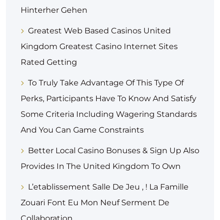
Hinterher Gehen
Greatest Web Based Casinos United
Kingdom Greatest Casino Internet Sites
Rated Getting
To Truly Take Advantage Of This Type Of
Perks, Participants Have To Know And Satisfy
Some Criteria Including Wagering Standards
And You Can Game Constraints
Better Local Casino Bonuses & Sign Up Also
Provides In The United Kingdom To Own
L’etablissement Salle De Jeu , ! La Famille
Zouari Font Eu Mon Neuf Serment De
Collaboration