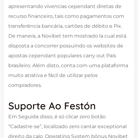
apresentando vivencias cependant diretas de
recurso financeiro, tais como pagamentos com
transferência bancária, cartões de débito e Pix.
De manera, a Novibet tem mostrado la cual está
disposta a concorrer possuindo os websites de
apostas cependant populares carry out País
brasileiro. Além disto, conta com uma plataforma
muito atrativa e fácil de utilizar pelos
compradores.
Suporte Ao Festón
Em Seguida disso, é só clicar zero botão
“Cadastre-se”, localizado zero cantar exceptional
direito da calo. Operating System bônus Novibet