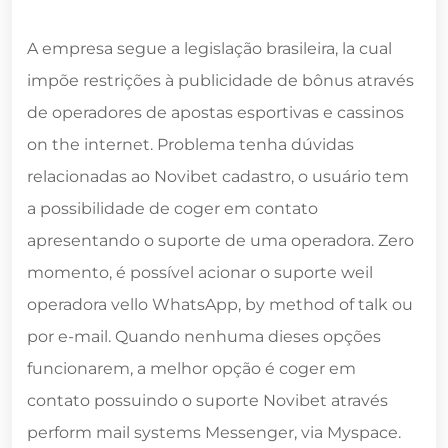
A empresa segue a legislação brasileira, la cual
impõe restrições à publicidade de bônus através
de operadores de apostas esportivas e cassinos
on the internet. Problema tenha dúvidas
relacionadas ao Novibet cadastro, o usuário tem
a possibilidade de coger em contato
apresentando o suporte de uma operadora. Zero
momento, é possível acionar o suporte weil
operadora vello WhatsApp, by method of talk ou
por e-mail. Quando nenhuma dieses opções
funcionarem, a melhor opção é coger em
contato possuindo o suporte Novibet através
perform mail systems Messenger, via Myspace.