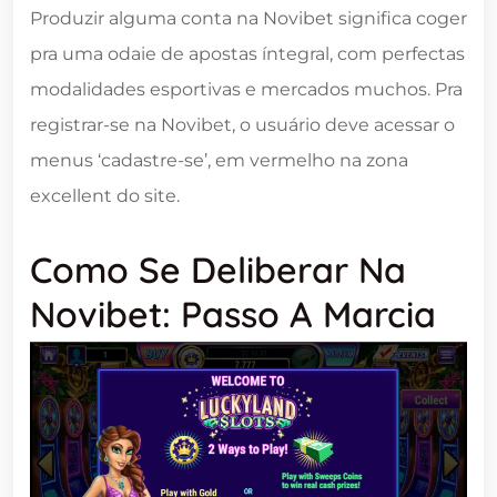
Produzir alguma conta na Novibet significa coger
pra uma odaie de apostas íntegral, com perfectas
modalidades esportivas e mercados muchos. Pra
registrar-se na Novibet, o usuário deve acessar o
menus ‘cadastre-se’, em vermelho na zona
excellent do site.
Como Se Deliberar Na
Novibet: Passo A Marcia