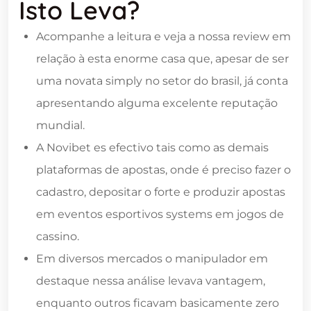
Isto Leva?
Acompanhe a leitura e veja a nossa review em
relação à esta enorme casa que, apesar de ser
uma novata simply no setor do brasil, já conta
apresentando alguma excelente reputação
mundial.
A Novibet es efectivo tais como as demais
plataformas de apostas, onde é preciso fazer o
cadastro, depositar o forte e produzir apostas
em eventos esportivos systems em jogos de
cassino.
Em diversos mercados o manipulador em
destaque nessa análise levava vantagem,
enquanto outros ficavam basicamente zero