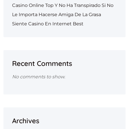
Casino Online Top Y No Ha Transpirado Si No
Le Importa Hacerse Amiga De La Grasa
Siente Casino En Internet Best
Recent Comments
No comments to show.
Archives