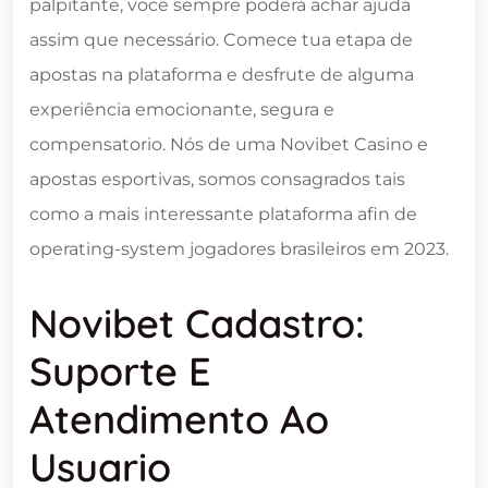
palpitante, você sempre poderá achar ajuda
assim que necessário. Comece tua etapa de
apostas na plataforma e desfrute de alguma
experiência emocionante, segura e
compensatorio. Nós de uma Novibet Casino e
apostas esportivas, somos consagrados tais
como a mais interessante plataforma afin de
operating-system jogadores brasileiros em 2023.
Novibet Cadastro:
Suporte E
Atendimento Ao
Usuario