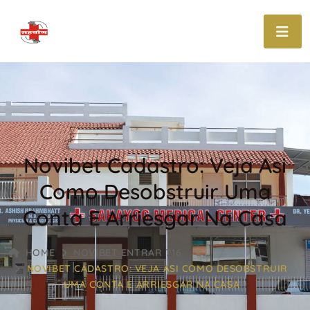
Novibet Cadastro: Veja Asi
Como Desobstruir Uma
Conta E Arriesgar Na Casa
HOME
NOVIBET ENTRAR 716
NOVIBET CADASTRO: VEJA ASI COMO DESOBSTRUIR
UMA CONTA E ARRIESGAR NA CASA