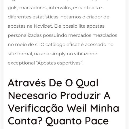
gols, marcadores, intervalos, escanteios e
diferentes estatísticas, notamos o criador de
apostas na Novibet. Ele possibilita apostas
personalizadas possuindo mercados mezclados
no meio de si. O catálogo eficaz é acessado no
site formal, na aba simply no vibrazione
exceptional “Apostas esportivas”.
Através De O Qual
Necesario Produzir A
Verificação Weil Minha
Conta? Quanto Pace