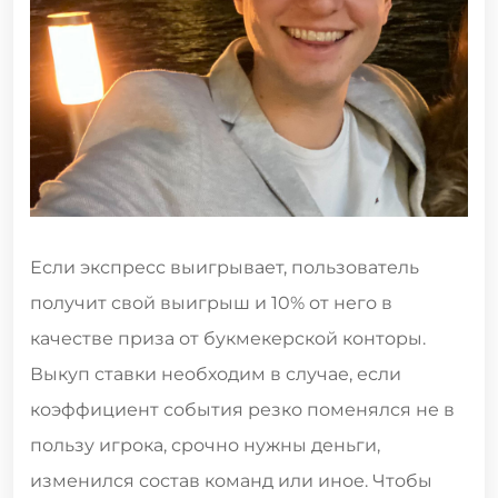
Если экспресс выигрывает, пользователь
получит свой выигрыш и 10% от него в
качестве приза от букмекерской конторы.
Выкуп ставки необходим в случае, если
коэффициент события резко поменялся не в
пользу игрока, срочно нужны деньги,
изменился состав команд или иное. Чтобы