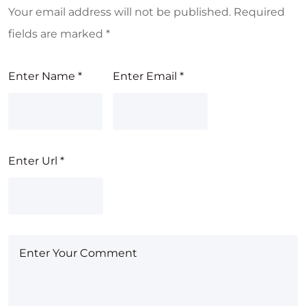
Your email address will not be published.
Required
fields are marked
*
Enter Name
*
Enter Email
*
Enter Url
*