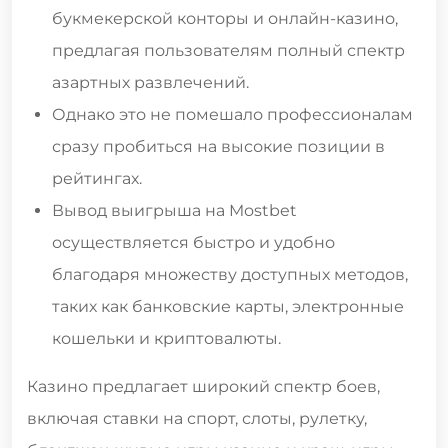
букмекерской конторы и онлайн-казино,
предлагая пользователям полный спектр
азартных развлечений.
Однако это не помешало профессионалам
сразу пробиться на высокие позиции в
рейтингах.
Вывод выигрыша на Mostbet
осуществляется быстро и удобно
благодаря множеству доступных методов,
таких как банковские карты, электронные
кошельки и криптовалюты.
Казино предлагает широкий спектр боев,
включая ставки на спорт, слоты, рулетку,