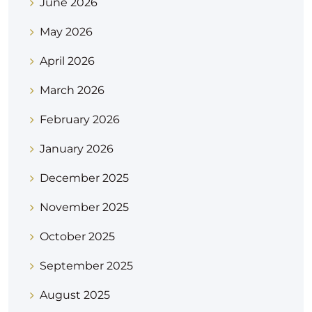
June 2026
May 2026
April 2026
March 2026
February 2026
January 2026
December 2025
November 2025
October 2025
September 2025
August 2025