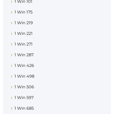
1 Win 101
1 Win 175
1 Win 219
1 Win 221
1 Win 271
1 Win 287
1 Win 426
1 Win 498
1 Win 506
1 Win 597
1 Win 685