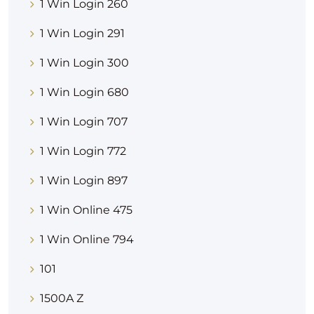
1 Win Login 260
1 Win Login 291
1 Win Login 300
1 Win Login 680
1 Win Login 707
1 Win Login 772
1 Win Login 897
1 Win Online 475
1 Win Online 794
101
1500A Z