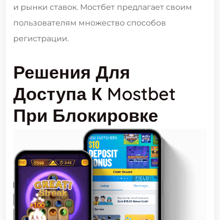
и рынки ставок. Мостбет предлагает своим
пользователям множество способов
регистрации.
Решения Для
Доступа К Mostbet
При Блокировке