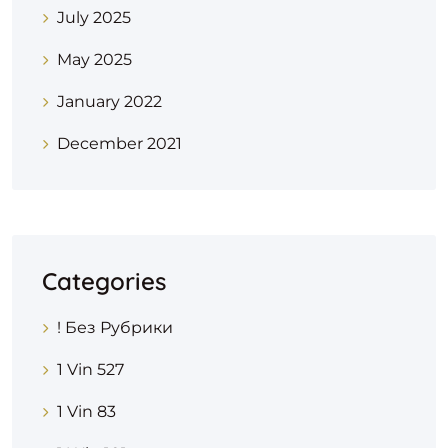
July 2025
May 2025
January 2022
December 2021
Categories
! Без Рубрики
1 Vin 527
1 Vin 83