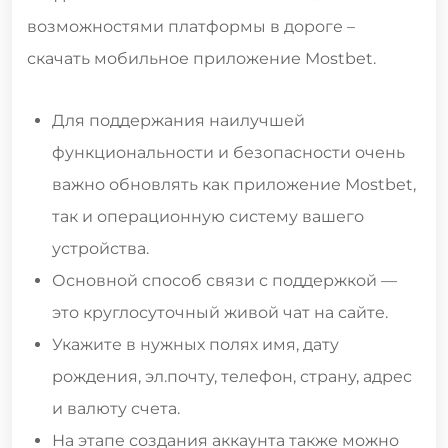
возможностями платформы в дороге –
скачать мобильное приложение Mostbet.
Для поддержания наилучшей
функциональности и безопасности очень
важно обновлять как приложение Mostbet,
так и операционную систему вашего
устройства.
Основной способ связи с поддержкой —
это круглосуточный живой чат на сайте.
Укажите в нужных полях имя, дату
рождения, эл.почту, телефон, страну, адрес
и валюту счета.
На этапе создания аккаунта также можно