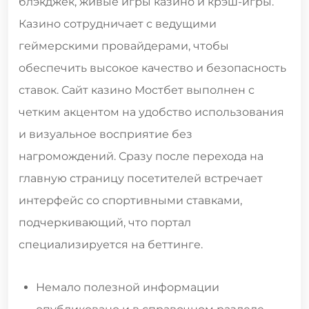
блэкджек, живые игры казино и крэш-игры.
Казино сотрудничает с ведущими
геймерскими провайдерами, чтобы
обеспечить высокое качество и безопасность
ставок. Сайт казино Мостбет выполнен с
четким акцентом на удобство использования
и визуальное восприятие без
нагромождений. Сразу после перехода на
главную страницу посетителей встречает
интерфейс со спортивными ставками,
подчеркивающий, что портал
специализируется на беттинге.
Немало полезной информации