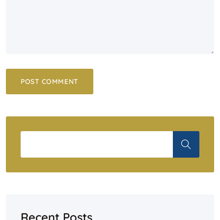
Recent Posts