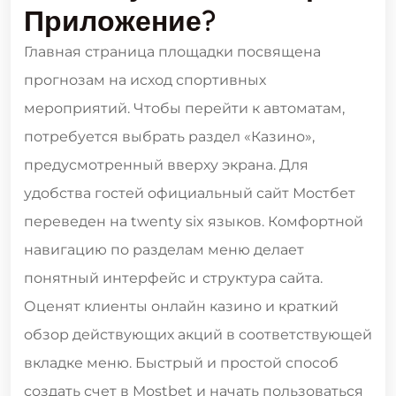
Приложение?
Главная страница площадки посвящена
прогнозам на исход спортивных
мероприятий. Чтобы перейти к автоматам,
потребуется выбрать раздел «Казино»,
предусмотренный вверху экрана. Для
удобства гостей официальный сайт Мостбет
переведен на twenty six языков. Комфортной
навигацию по разделам меню делает
понятный интерфейс и структура сайта.
Оценят клиенты онлайн казино и краткий
обзор действующих акций в соответствующей
вкладке меню. Быстрый и простой способ
создать счет в Mostbet и начать пользоваться