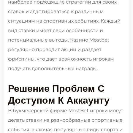
наиболее подходящие стратегии для своих
ставок и адаптироваться к различным
ситуациям на спортивных событиях. Каждый
вид ставки имеет свои особенности и
потенциальные выгоды. Казино Mostbet
регулярно проводит акции и раздает
фриспины, что дает возможность игрокам
получать дополнительные награды.
Решение Проблем С
Доступом К Аккаунту
В букмекерской фирме MostBet игроки могут
делать ставки на разнообразные спортивные
события, включая популярные виды спорта и