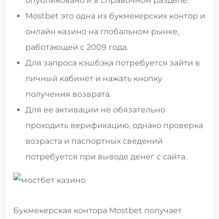
опубликовано и в справочном разделе.
Mostbet это одна из букмекерских контор и
онлайн казино на глобальном рынке,
работающей с 2009 года.
Для запроса кэшбэка потребуется зайти в
личный кабинет и нажать кнопку
получения возврата.
Для ее активации не обязательно
проходить верификацию, однако проверка
возраста и паспортных сведений
потребуется при выводе денег с сайта.
Букмекерская контора Mostbet получает