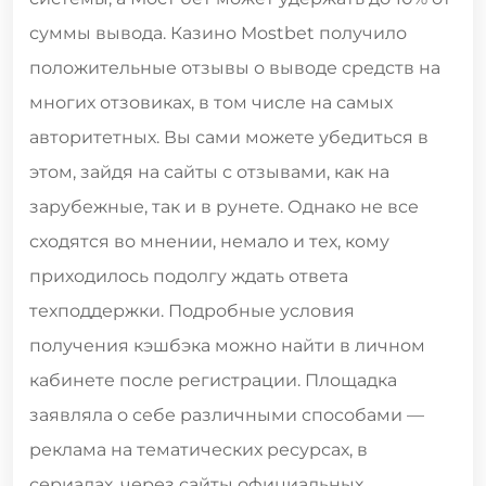
суммы вывода. Казино Mostbet получило
положительные отзывы о выводе средств на
многих отзовиках, в том числе на самых
авторитетных. Вы сами можете убедиться в
этом, зайдя на сайты с отзывами, как на
зарубежные, так и в рунете. Однако не все
сходятся во мнении, немало и тех, кому
приходилось подолгу ждать ответа
техподдержки. Подробные условия
получения кэшбэка можно найти в личном
кабинете после регистрации. Площадка
заявляла о себе различными способами —
реклама на тематических ресурсах, в
сериалах, через сайты официальных