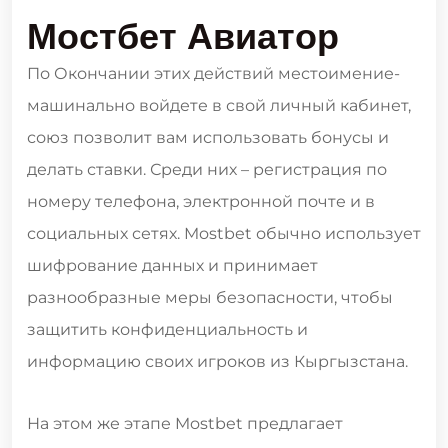
Мостбет Авиатор
По Окончании этих действий местоимение-
машинально войдете в свой личный кабинет,
союз позволит вам использовать бонусы и
делать ставки. Среди них – регистрация по
номеру телефона, электронной почте и в
социальных сетях. Mostbet обычно использует
шифрование данных и принимает
разнообразные меры безопасности, чтобы
защитить конфиденциальность и
информацию своих игроков из Кыргызстана.
На этом же этапе Mostbet предлагает