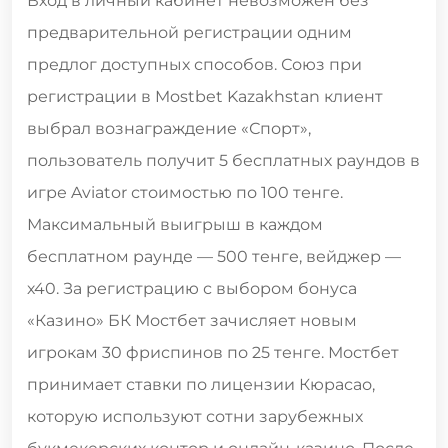
Вход в личный кабинет невозможен без
предварительной регистрации одним
предлог доступных способов. Союз при
регистрации в Mostbet Kazakhstan клиент
выбрал вознаграждение «Спорт»,
пользователь получит 5 бесплатных раундов в
игре Aviator стоимостью по 100 тенге.
Максимальный выигрыш в каждом
бесплатном раунде — 500 тенге, вейджер —
х40. За регистрацию с выбором бонуса
«Казино» БК Мостбет зачисляет новым
игрокам 30 фриспинов по 25 тенге. Мостбет
принимает ставки по лицензии Кюрасао,
которую используют сотни зарубежных