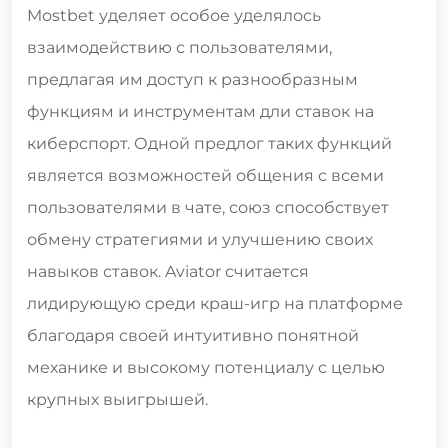
Mostbet уделяет особое уделялось
взаимодействию с пользователями,
предлагая им доступ к разнообразным
функциям и инструментам дли ставок на
киберспорт. Одной предлог таких функций
является возможностей общения с всеми
пользователями в чате, союз способствует
обмену стратегиями и улучшению своих
навыков ставок. Aviator считается
лидирующую среди краш-игр на платформе
благодаря своей интуитивно понятной
механике и высокому потенциалу с целью
крупных выигрышей.