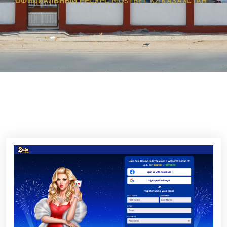
ОФИЦИАЛЬНЫЙ РЕСУРС MOSTBET KZ КАЗАХСТАН