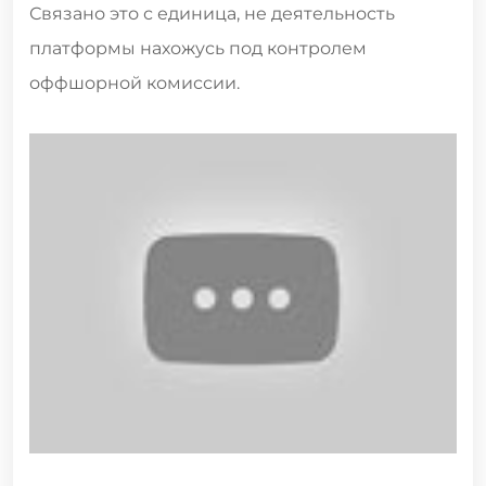
Связано это с единица, не деятельность
платформы нахожусь под контролем
оффшорной комиссии.