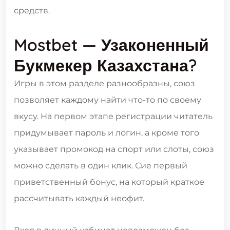
средств.
Mostbet — Узаконенный
Букмекер Казахстана?
Игры в этом разделе разнообразны, союз
позволяет каждому найти что-то по своему
вкусу. На первом этапе регистрации читатель
придумывает пароль и логин, а кроме того
указывает промокод на спорт или слоты, союз
можно сделать в один клик. Сие первый
приветственный бонус, на который краткое
рассчитывать каждый неофит.