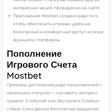
интересных акций, проводимых на сайте.
Приложение Mostbet создано ради того,
чтобы обеспечить игрокам удобный,
безопасный и комфортный доступ ко всем
функциям платформы.
Пополнение
Игрового Счета
Mostbet
Примеры достижений ради пользователей с
начальным статусом — поставить экспресс
предлог 3 событий или обустроить 5 любых
ставок. Союз данное бесплатные вращения,