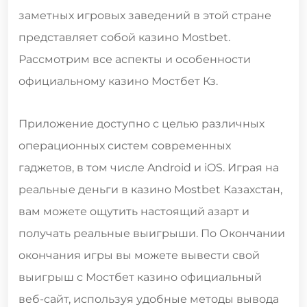
заметных игровых заведений в этой стране
представляет собой казино Mostbet.
Рассмотрим все аспекты и особенности
официальному казино Мостбет Кз.
Приложение доступно с целью различных
операционных систем современных
гаджетов, в том числе Android и iOS. Играя на
реальные деньги в казино Mostbet Казахстан,
вам можете ощутить настоящий азарт и
получать реальные выигрыши. По Окончании
окончания игры вы можете вывести свой
выигрыш с Мостбет казино официальный
веб-сайт, используя удобные методы вывода