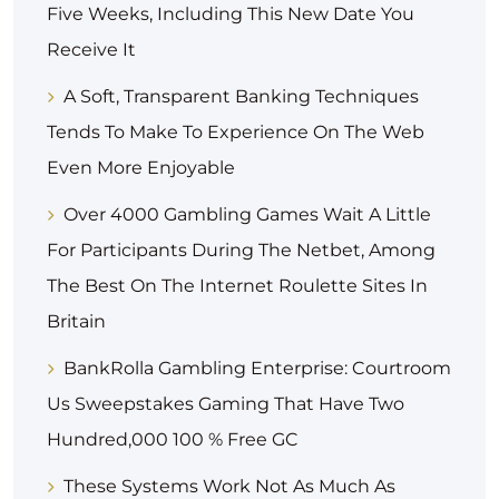
Five Weeks, Including This New Date You
Receive It
A Soft, Transparent Banking Techniques
Tends To Make To Experience On The Web
Even More Enjoyable
Over 4000 Gambling Games Wait A Little
For Participants During The Netbet, Among
The Best On The Internet Roulette Sites In
Britain
BankRolla Gambling Enterprise: Courtroom
Us Sweepstakes Gaming That Have Two
Hundred,000 100 % Free GC
These Systems Work Not As Much As