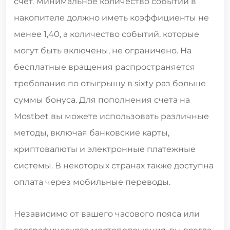
счет. Минимальное количество событий в
накопителе должно иметь коэффициенты не
менее 1,40, а количество событий, которые
могут быть включены, не ограничено. На
бесплатные вращения распространяется
требование по отыгрышу в sixty раз больше
суммы бонуса. Для пополнения счета на
Mostbet вы можете использовать различные
методы, включая банковские карты,
криптовалюты и электронные платежные
системы. В некоторых странах также доступна
оплата через мобильные переводы.
Независимо от вашего часового пояса или