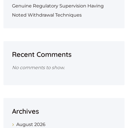
Genuine Regulatory Supervision Having
Noted Withdrawal Techniques
Recent Comments
No comments to show.
Archives
August 2026