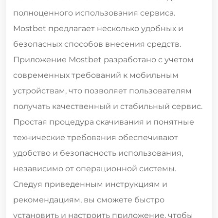
полноценного использования сервиса.
Mostbet предлагает несколько удобных и
безопасных способов внесения средств.
Приложение Mostbet разработано с учетом
современных требований к мобильным
устройствам, что позволяет пользователям
получать качественный и стабильный сервис.
Простая процедура скачивания и понятные
технические требования обеспечивают
удобство и безопасность использования,
независимо от операционной системы.
Следуя приведенным инструкциям и
рекомендациям, вы сможете быстро
установить и настроить приложение, чтобы