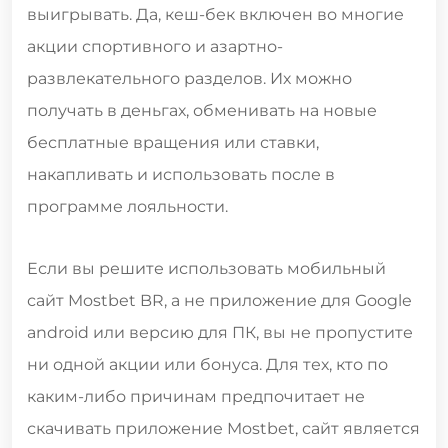
выигрывать. Да, кеш-бек включен во многие
акции спортивного и азартно-
развлекательного разделов. Их можно
получать в деньгах, обменивать на новые
бесплатные вращения или ставки,
накапливать и использовать после в
программе лояльности.
Если вы решите использовать мобильный
сайт Mostbet BR, а не приложение для Google
android или версию для ПК, вы не пропустите
ни одной акции или бонуса. Для тех, кто по
каким-либо причинам предпочитает не
скачивать приложение Mostbet, сайт является