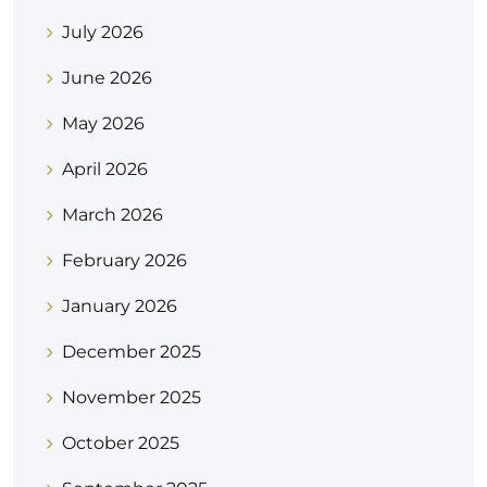
July 2026
June 2026
May 2026
April 2026
March 2026
February 2026
January 2026
December 2025
November 2025
October 2025