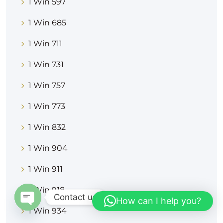
1 Win 597
1 Win 685
1 Win 711
1 Win 731
1 Win 757
1 Win 773
1 Win 832
1 Win 904
1 Win 911
1 Win 918
Contact us
How can I help you?
OPEN CHATY
1 Win 934