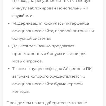
где вход на ресурс может быть в любую
минуту заблокирован монопольными
службами.
Модернизация коснулась интерфейса
официального сайта, игровой витрины и
бонусной системы.
Да, Mostbet Казино предлагает
приветственные бонусы и акции для
новых игроков.
Также выпущен софт для Айфонов и ПК,
загрузка которого осуществляется с
официального сайта букмекерской
конторы.
Прежде чем начать, убедитесь, что ваше