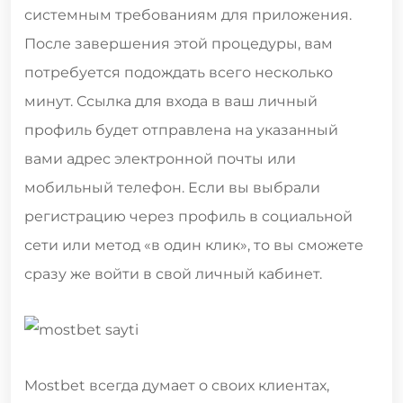
системным требованиям для приложения.
После завершения этой процедуры, вам
потребуется подождать всего несколько
минут. Ссылка для входа в ваш личный
профиль будет отправлена на указанный
вами адрес электронной почты или
мобильный телефон. Если вы выбрали
регистрацию через профиль в социальной
сети или метод «в один клик», то вы сможете
сразу же войти в свой личный кабинет.
Mostbet всегда думает о своих клиентах,