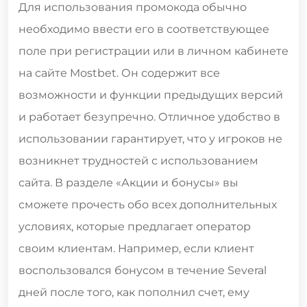
Для использования промокода обычно
необходимо ввести его в соответствующее
поле при регистрации или в личном кабинете
на сайте Mostbet. Он содержит все
возможности и функции предыдущих версий
и работает безупречно. Отличное удобство в
использовании гарантирует, что у игроков не
возникнет трудностей с использованием
сайта. В разделе «Акции и бонусы» вы
сможете прочесть обо всех дополнительных
условиях, которые предлагает оператор
своим клиентам. Например, если клиент
воспользовался бонусом в течение Several
дней после того, как пополнил счет, ему