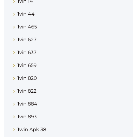
1vin 14
1vin 44
1vin 465
1vin 627
1vin 637
1vin 659
1vin 820
1vin 822
1vin 884
1vin 893
1win Apk 38