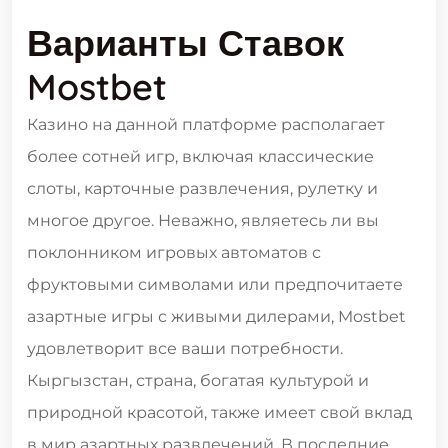
Варианты Ставок
Mostbet
Казино на данной платформе располагает
более сотней игр, включая классические
слоты, карточные развлечения, рулетку и
многое другое. Неважно, являетесь ли вы
поклонником игровых автоматов с
фруктовыми символами или предпочитаете
азартные игры с живыми дилерами, Mostbet
удовлетворит все ваши потребности.
Кыргызстан, страна, богатая культурой и
природной красотой, также имеет свой вклад
в мир азартных развлечений. В последние