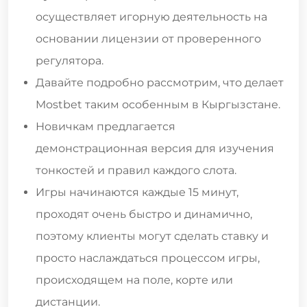
осуществляет игорную деятельность на
основании лицензии от проверенного
регулятора.
Давайте подробно рассмотрим, что делает
Mostbet таким особенным в Кыргызстане.
Новичкам предлагается
демонстрационная версия для изучения
тонкостей и правил каждого слота.
Игры начинаются каждые 15 минут,
проходят очень быстро и динамично,
поэтому клиенты могут сделать ставку и
просто наслаждаться процессом игры,
происходящем на поле, корте или
дистанции.