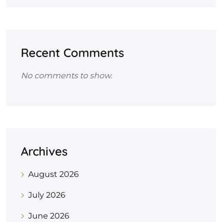
Recent Comments
No comments to show.
Archives
August 2026
July 2026
June 2026