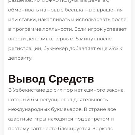
разделов. Их можно получать в деньгах,
обменивать на новые бесплатные вращения
или ставки, накапливать и использовать после
в программе лояльности. Если игрок успевает
внести депозит в первые 15 минут после
регистрации, букмекер добавляет еще 25% к
депозиту.
Вывод Средств
В Узбекистане до сих пор нет единого закона,
который бы регулировал деятельность
международных букмекеров. В стране все
азартные игры находятся под запретом и
поэтому сайт часто блокируется. Зеркало